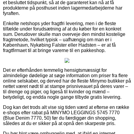
et besluttet tidspunkt, så at de garanteret kan nå at få
produkterne på posthuset inden lagermedarbejderne har
fyraften.
Enkelte netshops yder fragtfri levering, men i de fleste
tilfælde under forudsætning af at du køber for en konkret
sum. Derudover skulle man overveje den mindst kostelige
fragtmetode, hvilket typisk – uafhængig om man er i
København, Nykøbing Falster eller Hadsten – er at få
fragtfirmaet til at bringe varerne til en pakkeshop.
Det er efterhånden temmelig hensigtsmæssigt for
almindelige dødelige at søge information om priser fra flere
online selskaber, og derved har de fleste Minymo butikker på
nettet været nødt til at stampe prisniveauet på deres varer –
til drenge og piger, og ligeså til kvinder og mænd –
betydeligt, og endda nogle gange tilbyde gratis levering.
Dog kan det trods alt vise sig tiden værd at efterse en række
e-shops efter rabat på MINYMO LEGGINGS 5745 7770
(Blue Denim 7770, 50) før du færdiggør din shopping,
således at du er sikker på at opnå den skarpeste pris.
Du bør blot være omhyggelig med, at ifald en internet