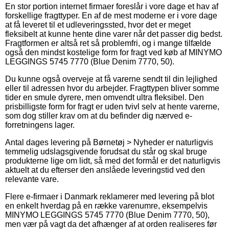
En stor portion internet firmaer foreslår i vore dage et hav af
forskellige fragttyper. En af de mest moderne er i vore dage
at få leveret til et udleveringssted, hvor det er meget
fleksibelt at kunne hente dine varer når det passer dig bedst.
Fragtformen er altså ret så problemfri, og i mange tilfælde
også den mindst kostelige form for fragt ved køb af MINYMO
LEGGINGS 5745 7770 (Blue Denim 7770, 50).
Du kunne også overveje at få varerne sendt til din lejlighed
eller til adressen hvor du arbejder. Fragttypen bliver somme
tider en smule dyrere, men omvendt ultra fleksibel. Den
prisbilligste form for fragt er uden tvivl selv at hente varerne,
som dog stiller krav om at du befinder dig nærved e-
forretningens lager.
Antal dages levering på Børnetøj > Nyheder er naturligvis
temmelig udslagsgivende forudsat du står og skal bruge
produkterne lige om lidt, så med det formål er det naturligvis
aktuelt at du efterser den anslåede leveringstid ved den
relevante vare.
Flere e-firmaer i Danmark reklamerer med levering på blot
en enkelt hverdag på en række varenumre, eksempelvis
MINYMO LEGGINGS 5745 7770 (Blue Denim 7770, 50),
men vær på vagt da det afhænger af at orden realiseres før