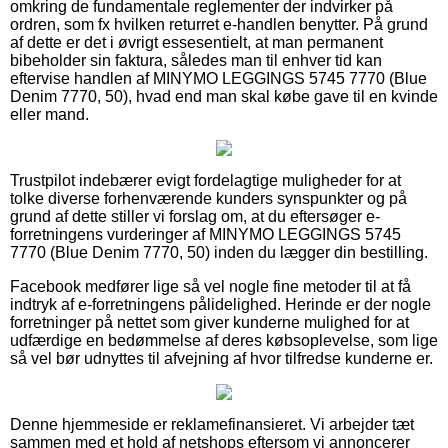
omkring de fundamentale reglementer der indvirker på
ordren, som fx hvilken returret e-handlen benytter. På grund
af dette er det i øvrigt essesentielt, at man permanent
bibeholder sin faktura, således man til enhver tid kan
eftervise handlen af MINYMO LEGGINGS 5745 7770 (Blue
Denim 7770, 50), hvad end man skal købe gave til en kvinde
eller mand.
Trustpilot indebærer evigt fordelagtige muligheder for at
tolke diverse forhenværende kunders synspunkter og på
grund af dette stiller vi forslag om, at du eftersøger e-
forretningens vurderinger af MINYMO LEGGINGS 5745
7770 (Blue Denim 7770, 50) inden du lægger din bestilling.
Facebook medfører lige så vel nogle fine metoder til at få
indtryk af e-forretningens pålidelighed. Herinde er der nogle
forretninger på nettet som giver kunderne mulighed for at
udfærdige en bedømmelse af deres købsoplevelse, som lige
så vel bør udnyttes til afvejning af hvor tilfredse kunderne er.
Denne hjemmeside er reklamefinansieret. Vi arbejder tæt
sammen med et hold af netshops eftersom vi annoncerer