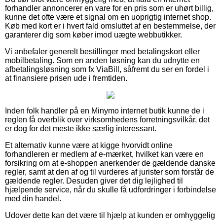
forhandler annoncerer en vare for en pris som er uhørt billig,
kunne det ofte være et signal om en uoprigtig internet shop.
Køb med kort er i hvert fald omsluttet af en bestemmelse, der
garanterer dig som køber imod uægte webbutikker.
Vi anbefaler generelt bestillinger med betalingskort eller
mobilbetaling. Som en anden løsning kan du udnytte en
afbetalingsløsning som fx ViaBill, såfremt du ser en fordel i
at finansiere prisen ude i fremtiden.
Inden folk handler på en Minymo internet butik kunne de i
reglen få overblik over virksomhedens forretningsvilkår, det
er dog for det meste ikke særlig interessant.
Et alternativ kunne være at kigge hvorvidt online
forhandleren er medlem af e-mærket, hvilket kan være en
forsikring om at e-shoppen anerkender de gældende danske
regler, samt at den af og til vurderes af jurister som forstår de
gældende regler. Desuden giver det dig lejlighed til
hjælpende service, når du skulle få udfordringer i forbindelse
med din handel.
Udover dette kan det være til hjælp at kunden er omhyggelig