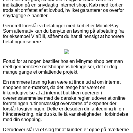
indikation på en snydagtig internet shop. Køb med kort er
trods alt omfattet af et lovbud, hvilket garanterer os overfor
snydagtige e-handler.
Generelt foreslår vi betalinger med kort eller MobilePay.
Som alternativ kan du benytte en løsning på afbetaling fra
for eksempel ViaBill, såfremt du har til hensigt at honorere
betalingen senere.
Forud for at nogen bestiller hos en Minymo shop bør man
reelt gennemlæse netshoppens betingelser, det er dog
mange gange et omfattende projekt.
En nemmere løsning kan være at finde ud af om internet
shoppen er e-mærket, da det længe har været en
tilkendegivelse af at internet butikken opererer i
overensstemmelse med de danske regler, udover at online
forretningen rutinemæssigt overværes af eksperter der
forstår lovgivningen. Dette er desuden din anledning til en
håndsrækning, når du skulle få vanskeligheder i forbindelse
med din shopping.
Derudover slår vi et slag for at kunden er oppe på mærkerne