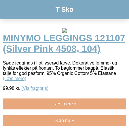
T Sko
MINYMO LEGGINGS 121107
(Silver Pink 4508, 104)
Søde jeggings i flot lyserød farve. Dekorative lomme- og
lynlås effekter på fronten. To baglommer bagpå. Elastik i
talje for god pasform. 95% Organic Cotton/ 5% Elastane
(Læs mere)
99.98
kr.
(Vis fragtpris)
Læs mere »
Køb nu »