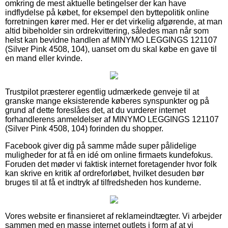
omkring de mest aktuelle betingelser der kan have
indflydelse på købet, for eksempel den byttepolitik online
forretningen kører med. Her er det virkelig afgørende, at man
altid bibeholder sin ordrekvittering, således man når som
helst kan bevidne handlen af MINYMO LEGGINGS 121107
(Silver Pink 4508, 104), uanset om du skal købe en gave til
en mand eller kvinde.
Trustpilot præsterer egentlig udmærkede genveje til at
granske mange eksisterende køberes synspunkter og på
grund af dette foreslåes det, at du vurderer internet
forhandlerens anmeldelser af MINYMO LEGGINGS 121107
(Silver Pink 4508, 104) forinden du shopper.
Facebook giver dig på samme måde super pålidelige
muligheder for at få en idé om online firmaets kundefokus.
Foruden det møder vi faktisk internet foretagender hvor folk
kan skrive en kritik af ordreforløbet, hvilket desuden bør
bruges til at få et indtryk af tilfredsheden hos kunderne.
Vores website er finansieret af reklameindtægter. Vi arbejder
sammen med en masse internet outlets i form af at vi