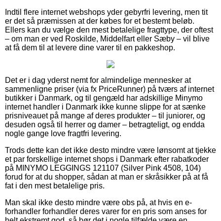
Indtil flere internet webshops yder gebyrfri levering, men tit
er det så præmissen at der købes for et bestemt beløb.
Ellers kan du vælge den mest betalelige fragttype, der oftest
– om man er ved Roskilde, Middelfart eller Sæby – vil blive
at få dem til at levere dine varer til en pakkeshop.
Det er i dag yderst nemt for almindelige mennesker at
sammenligne priser (via fx PriceRunner) på tværs af internet
butikker i Danmark, og til gengæld har adskillige Minymo
internet handler i Danmark ikke kunne slippe for at sænke
prisniveauet på mange af deres produkter – til juniorer, og
desuden også til herrer og damer – betragteligt, og endda
nogle gange love fragtfri levering.
Trods dette kan det ikke desto mindre være lønsomt at tjekke
et par forskellige internet shops i Danmark efter rabatkoder
på MINYMO LEGGINGS 121107 (Silver Pink 4508, 104)
forud for at du shopper, sådan at man er skråsikker på at få
fat i den mest betalelige pris.
Man skal ikke desto mindre være obs på, at hvis en e-
forhandler forhandler deres varer for en pris som anses for
helt ekstremt god, så bør det i nogle tilfælde være en