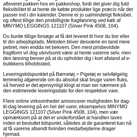
afleveret pakken hos en pakkeshop, fordi det giver dig fuld
fleksibilitet til at hente de købte produkter lige præcis når det
passer ind i din kalender. Denne er jo ualmindeligt fleksibel,
og oftest tillige den prisbilligste fragtløsning ved køb af
MINYMO LEGGINGS 121107 (Silver Pink 4508, 104).
Du burde tillige forsøge at få det leveret til hvor du bor eller
til din arbejdsplads. Metoden bliver desværre en tand mere
pebret, men endda ret bekvem. Den mest prisbevidste
fragtform vil dog utvivlsomt være at hente varerne selv, men
den løsning beroer på at du opholder dig i kort afstand af e-
butikkens tilholdssted.
Leveringstidspunktet på Børnetøj > Pigetøj er selvfølgelig
temmelig afgørende om du absolut skal bruge varen fluks,
så herved er det øjensynligt klogt at man ser nærmere på
den estimerede leveringsdato for den respektive vare.
Flere online virksomheder annoncerer muligheden for dag-
til-dag levering på en hel del varer, eksempelvis MINYMO
LEGGINGS 121107 (Silver Pink 4508, 104), men vær
opmærksom på at det er underforstået at handlen laves
inden et besluttet tidspunkt, således at de garanteret kan nå
at få varerne afsendt forinden medarbejderne drager
hjemad.