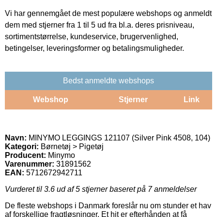
Vi har gennemgået de mest populære webshops og anmeldt
dem med stjerner fra 1 til 5 ud fra bl.a. deres prisniveau,
sortimentstørrelse, kundeservice, brugervenlighed,
betingelser, leveringsformer og betalingsmuligheder.
Bedst anmeldte webshops
Webshop
Stjerner
Link
Navn:
MINYMO LEGGINGS 121107 (Silver Pink 4508, 104)
Kategori:
Børnetøj > Pigetøj
Producent:
Minymo
Varenummer:
31891562
EAN:
5712672942711
Vurderet til
3.6
ud af 5 stjerner baseret på
7
anmeldelser
De fleste webshops i Danmark foreslår nu om stunder et hav
af forskellige fragtløsninger. Et hit er efterhånden at få