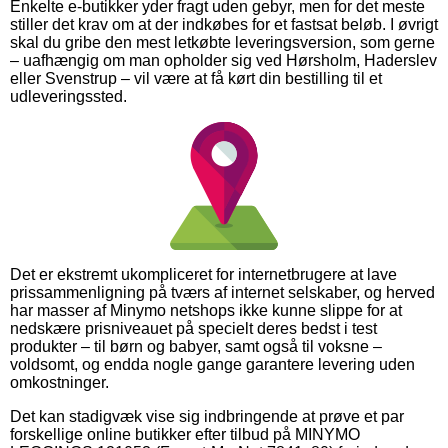
Enkelte e-butikker yder fragt uden gebyr, men for det meste
stiller det krav om at der indkøbes for et fastsat beløb. I øvrigt
skal du gribe den mest letkøbte leveringsversion, som gerne
– uafhængig om man opholder sig ved Hørsholm, Haderslev
eller Svenstrup – vil være at få kørt din bestilling til et
udleveringssted.
Det er ekstremt ukompliceret for internetbrugere at lave
prissammenligning på tværs af internet selskaber, og herved
har masser af Minymo netshops ikke kunne slippe for at
nedskære prisniveauet på specielt deres bedst i test
produkter – til børn og babyer, samt også til voksne –
voldsomt, og endda nogle gange garantere levering uden
omkostninger.
Det kan stadigvæk vise sig indbringende at prøve et par
forskellige online butikker efter tilbud på MINYMO