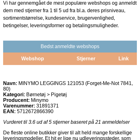
Vi har gennemgået de mest populære webshops og anmeldt
dem med stjerner fra 1 til 5 ud fra bl.a. deres prisniveau,
sortimentstørrelse, kundeservice, brugervenlighed,
betingelser, leveringsformer og betalingsmuligheder.
Bedst anmeldte webshops
Webshop
Stjerner
Link
Navn:
MINYMO LEGGINGS 121053 (Forget-Me-Not 7841,
80)
Kategori:
Børnetøj > Pigetøj
Producent:
Minymo
Varenummer:
31891371
EAN:
5712672866390
Vurderet til
3.6
ud af 5 stjerner baseret på
21
anmeldelser
De fleste online butikker giver til alt held mange forskellige
leveringsmodeller. Et hit er lige nu udleveringssteder, som