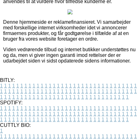
anvendes til at vurdere hvor tilfredse kunderne er.
Denne hjemmeside er reklamefinansieret. Vi samarbejder
med forskellige internet virksomheder idet vi annoncerer
firmaernes produkter, og får godtgørelse i tilfælde af at en
bruger fra vores website foretager en ordre.
Viden vedrørende tilbud og internet butikker understøttes nu
og da, men vi giver ingen garanti imod rettelser der er
udarbejdet siden vi sidst opdaterede sidens informationer.
BITLY:
1
1
1
1
1
1
1
1
1
1
1
1
1
1
1
1
1
1
1
1
1
1
1
1
1
1
1
1
1
1
1
1
1
1
1
1
1
1
1
1
1
1
1
1
1
1
1
1
1
1
1
1
1
1
1
1
1
1
1
1
1
1
1
1
1
1
1
1
1
1
1
1
1
1
1
1
1
1
1
1
1
1
1
1
1
1
1
1
1
1
1
1
1
1
1
1
1
1
1
1
SPOTIFY:
1
1
1
1
1
1
1
1
1
1
1
1
1
1
1
1
1
1
1
1
1
1
1
1
1
1
1
1
1
1
1
1
1
1
1
1
1
1
1
1
1
1
1
1
1
1
1
1
1
1
1
1
1
1
1
1
1
1
1
1
1
1
1
1
1
1
1
1
1
1
1
1
1
1
1
1
1
1
1
1
1
1
1
1
1
1
1
1
1
1
1
1
1
1
1
1
1
1
1
1
CUTTLY BIO:
1
1
1
1
1
1
1
1
1
1
1
1
1
1
1
1
1
1
1
1
1
1
1
1
1
1
1
1
1
1
1
1
1
1
1