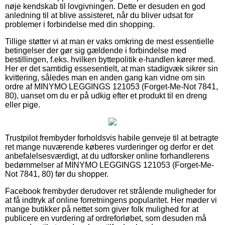
nøje kendskab til lovgivningen. Dette er desuden en god
anledning til at blive assisteret, når du bliver udsat for
problemer i forbindelse med din shopping.
Tillige støtter vi at man er vaks omkring de mest essentielle
betingelser der gør sig gældende i forbindelse med
bestillingen, f.eks. hvilken byttepolitik e-handlen kører med.
Her er det samtidig essesentielt, at man stadigvæk sikrer sin
kvittering, således man en anden gang kan vidne om sin
ordre af MINYMO LEGGINGS 121053 (Forget-Me-Not 7841,
80), uanset om du er på udkig efter et produkt til en dreng
eller pige.
Trustpilot frembyder forholdsvis habile genveje til at betragte
ret mange nuværende køberes vurderinger og derfor er det
anbefalelsesværdigt, at du udforsker online forhandlerens
bedømmelser af MINYMO LEGGINGS 121053 (Forget-Me-
Not 7841, 80) før du shopper.
Facebook frembyder derudover ret strålende muligheder for
at få indtryk af online forretningens popularitet. Her møder vi
mange butikker på nettet som giver folk mulighed for at
publicere en vurdering af ordreforløbet, som desuden må