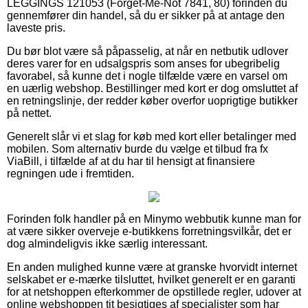
LEGGINGS 121053 (Forget-Me-Not 7841, 80) forinden du
gennemfører din handel, så du er sikker på at antage den
laveste pris.
Du bør blot være så påpasselig, at når en netbutik udlover
deres varer for en udsalgspris som anses for ubegribelig
favorabel, så kunne det i nogle tilfælde være en varsel om
en uærlig webshop. Bestillinger med kort er dog omsluttet af
en retningslinje, der redder køber overfor uoprigtige butikker
på nettet.
Generelt slår vi et slag for køb med kort eller betalinger med
mobilen. Som alternativ burde du vælge et tilbud fra fx
ViaBill, i tilfælde af at du har til hensigt at finansiere
regningen ude i fremtiden.
Forinden folk handler på en Minymo webbutik kunne man for
at være sikker overveje e-butikkens forretningsvilkår, det er
dog almindeligvis ikke særlig interessant.
En anden mulighed kunne være at granske hvorvidt internet
selskabet er e-mærke tilsluttet, hvilket generelt er en garanti
for at netshoppen efterkommer de opstillede regler, udover at
online webshoppen tit besigtiges af specialister som har