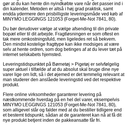
gør at du kan hente din nyindkøbte vare når det passer ind i
din kalender. Metoden er altså i høj grad praktisk, samt
endda ydermere den prisbilligste leveringsmåde ved køb af
MINYMO LEGGINGS 121053 (Forget-Me-Not 7841, 80).
Du bør derudover vælge at vælge afsending til din private
bopæl eller til dit arbejde. Fragtløsningen er som oftest en
tak mere omkostningsfuld, men ligeledes ret så bekvem.
Den mindst kostelige fragttype kan ikke modsiges at være
selv at hente ordren, som dog betinges af at du lever tæt på
internet selskabets hjemsted.
Leveringstidspunktet på Børnetøj > Pigetøj er selvfølgelig
super aktuel i tilfælde af at du absolut skal bruge dine nye
varer lige om lidt, så i det øjemed er det temmelig relevant at
man studerer den anslåede leveringstid ved det respektive
produkt.
Flere online virksomheder garanterer levering på
næstkommende hverdag på en hel del varer, eksempelvis
MINYMO LEGGINGS 121053 (Forget-Me-Not 7841, 80),
som alligevel står og falder med at du bestiller tidligere end
et bestemt tidspunkt, sådan at de garanteret kan nå at få dit
nye produkt betjent inden de pakkeansatte får fri.