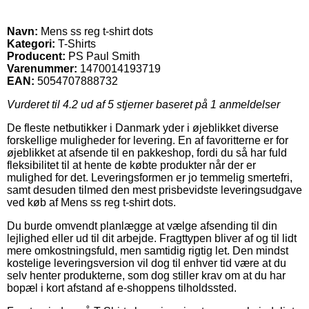
Navn:
Mens ss reg t-shirt dots
Kategori:
T-Shirts
Producent:
PS Paul Smith
Varenummer:
1470014193719
EAN:
5054707888732
Vurderet til
4.2
ud af 5 stjerner baseret på
1
anmeldelser
De fleste netbutikker i Danmark yder i øjeblikket diverse
forskellige muligheder for levering. En af favoritterne er for
øjeblikket at afsende til en pakkeshop, fordi du så har fuld
fleksibilitet til at hente de købte produkter når der er
mulighed for det. Leveringsformen er jo temmelig smertefri,
samt desuden tilmed den mest prisbevidste leveringsudgave
ved køb af Mens ss reg t-shirt dots.
Du burde omvendt planlægge at vælge afsending til din
lejlighed eller ud til dit arbejde. Fragttypen bliver af og til lidt
mere omkostningsfuld, men samtidig rigtig let. Den mindst
kostelige leveringsversion vil dog til enhver tid være at du
selv henter produkterne, som dog stiller krav om at du har
bopæl i kort afstand af e-shoppens tilholdssted.