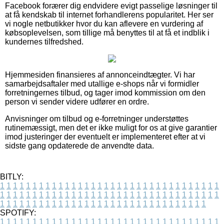
Facebook forærer dig endvidere evigt passelige løsninger til
at få kendskab til internet forhandlerens popularitet. Her ser
vi nogle netbutikker hvor du kan aflevere en vurdering af
købsoplevelsen, som tillige må benyttes til at få et indblik i
kundernes tilfredshed.
Hjemmesiden finansieres af annonceindtægter. Vi har
samarbejdsaftaler med utallige e-shops når vi formidler
forretningernes tilbud, og tager imod kommission om den
person vi sender videre udfører en ordre.
Anvisninger om tilbud og e-forretninger understøttes
rutinemæssigt, men det er ikke muligt for os at give garantier
imod justeringer der eventuelt er implementeret efter at vi
sidste gang opdaterede de anvendte data.
BITLY:
1
1
1
1
1
1
1
1
1
1
1
1
1
1
1
1
1
1
1
1
1
1
1
1
1
1
1
1
1
1
1
1
1
1
1
1
1
1
1
1
1
1
1
1
1
1
1
1
1
1
1
1
1
1
1
1
1
1
1
1
1
1
1
1
1
1
1
1
1
1
1
1
1
1
1
1
1
1
1
1
1
1
1
1
1
1
1
1
1
1
1
1
1
1
1
1
1
1
1
1
SPOTIFY:
1
1
1
1
1
1
1
1
1
1
1
1
1
1
1
1
1
1
1
1
1
1
1
1
1
1
1
1
1
1
1
1
1
1