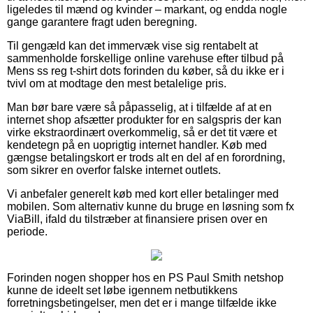
ligeledes til mænd og kvinder – markant, og endda nogle
gange garantere fragt uden beregning.
Til gengæld kan det immervæk vise sig rentabelt at
sammenholde forskellige online varehuse efter tilbud på
Mens ss reg t-shirt dots forinden du køber, så du ikke er i
tvivl om at modtage den mest betalelige pris.
Man bør bare være så påpasselig, at i tilfælde af at en
internet shop afsætter produkter for en salgspris der kan
virke ekstraordinært overkommelig, så er det tit være et
kendetegn på en uoprigtig internet handler. Køb med
gængse betalingskort er trods alt en del af en forordning,
som sikrer en overfor falske internet outlets.
Vi anbefaler generelt køb med kort eller betalinger med
mobilen. Som alternativ kunne du bruge en løsning som fx
ViaBill, ifald du tilstræber at finansiere prisen over en
periode.
Forinden nogen shopper hos en PS Paul Smith netshop
kunne de ideelt set løbe igennem netbutikkens
forretningsbetingelser, men det er i mange tilfælde ikke