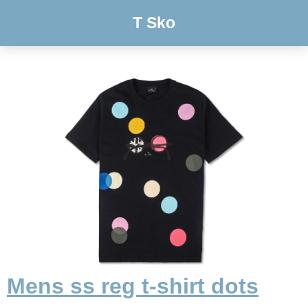
T Sko
Mens ss reg t-shirt dots