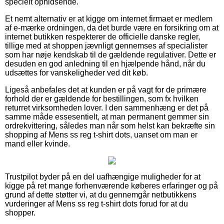
specielt ophidsende.
Et nemt alternativ er at kigge om internet firmaet er medlem
af e-mærke ordningen, da det burde være en forsikring om at
internet butikken respekterer de officielle danske regler,
tillige med at shoppen jævnligt gennemses af specialister
som har nøje kendskab til de gældende regulativer. Dette er
desuden en god anledning til en hjælpende hånd, når du
udsættes for vanskeligheder ved dit køb.
Ligeså anbefales det at kunden er på vagt for de primære
forhold der er gældende for bestillingen, som fx hvilken
returret virksomheden lover. I den sammenhæng er det på
samme måde essesentielt, at man permanent gemmer sin
ordrekvittering, således man når som helst kan bekræfte sin
shopping af Mens ss reg t-shirt dots, uanset om man er
mand eller kvinde.
Trustpilot byder på en del uafhængige muligheder for at
kigge på ret mange forhenværende køberes erfaringer og på
grund af dette støtter vi, at du gennemgår netbutikkens
vurderinger af Mens ss reg t-shirt dots forud for at du
shopper.