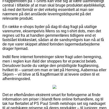
Fragtperioden på T-Shirts kan vise sig at være ualmindeligt
central i tilfælde af at man skal bruge produktet øjeblikkeligt,
så med det formål er det virkelig essentielt at man ser
nærmere på det anslåede leveringstidspunkt på det
relevante produkt.
En række e-shops byder på dag-til-dag fragt på utallige
varenumre, eksempelvis Mens ss reg t-shirt dots, men det
regnes ud fra at handlen gemmenføres tidligere end et
fastslået klokkeslæt, sådan at de sandsynligvis kan nå at få
de nye varer skippet afsted forinden lagermedarbejderne
drager hjemad.
Indtil flere internet forretninger sikrer fragt uden beregning,
men i reglen kun ifald der shoppes for et præcist beløb.
Derudover burde du vælge den prisbilligste fragtløsning,
hvilket tit – uanset om man er tæt på Herning, Aabenraa eller
Skjern – vil blive at få fragtfirmaet til at levere ordren til et
afhentningssted.
Det er efterhånden ekstremt smart for forbrugerne at finde
information om priser i blandt flere online forhandlere, og til
tak har flertallet af PS Paul Smith netshops set sig nødsaget
til at nedskære priserne på deres produkter – til juniorer, men