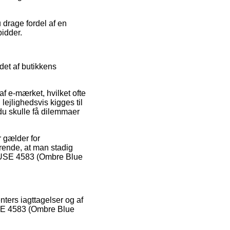
 drage fordel af en
bidder.
det af butikkens
f e-mærket, hvilket ofte
lejlighedsvis kigges til
du skulle få dilemmaer
 gælder for
ørende, at man stadig
BLUSE 4583 (Ombre Blue
ters iagttagelser og af
USE 4583 (Ombre Blue