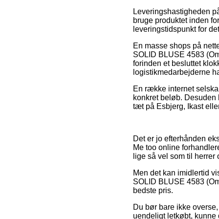
Leveringshastigheden på 
bruge produktet inden for
leveringstidspunkt for 
En masse shops på nettet
SOLID BLUSE 4583 (Ombre
forinden et besluttet klo
logistikmedarbejderne har
En række internet selskab
konkret beløb. Desuden bø
tæt på Esbjerg, Ikast elle
Det er jo efterhånden ekst
Me too online forhandler
lige så vel som til herre
Men det kan imidlertid v
SOLID BLUSE 4583 (Ombre B
bedste pris.
Du bør bare ikke overse,
uendeligt letkøbt, kunne 