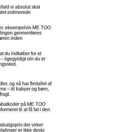
ald vi absolut skal
r det estimerede
varer, eksempelvis ME TOO
llingen gennemføres
 døren inden
at du indkøber for et
 – ligegyldigt om du er
ingssted.
er, og så har flertallet af
e – til babyer og børn,
ragt.
r rabatkoder på ME TOO
meret til at få fat i den
dsalgspris der virker
etalinger er ikke desto