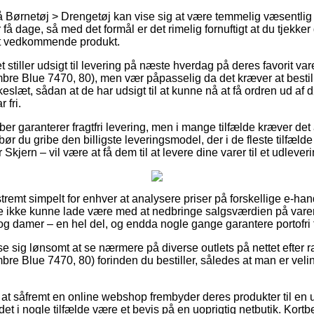
Børnetøj > Drengetøj kan vise sig at være temmelig væsentlig if
 få dage, så med det formål er det rimelig fornuftigt at du tjekke
det vedkommende produkt.
 stiller udsigt til levering på næste hverdag på deres favorit 
 Blue 7470, 80), men vær påpasselig da det kræver at besti
kkeslæt, sådan at de har udsigt til at kunne nå at få ordren ud af
 fri.
er garanterer fragtfri levering, men i mange tilfælde kræver det 
r du gribe den billigste leveringsmodel, der i de fleste tilfælde
r Skjern – vil være at få dem til at levere dine varer til et udlever
remt simpelt for enhver at analysere priser på forskellige e-handl
e ikke kunne lade være med at nedbringe salgsværdien på varern
r og damer – en hel del, og endda nogle gange garantere portofri f
ise sig lønsomt at se nærmere på diverse outlets på nettet efte
lue 7470, 80) forinden du bestiller, således at man er velinfor
 at såfremt en online webshop frembyder deres produkter til en u
det i nogle tilfælde være et bevis på en uoprigtig netbutik. Kortb