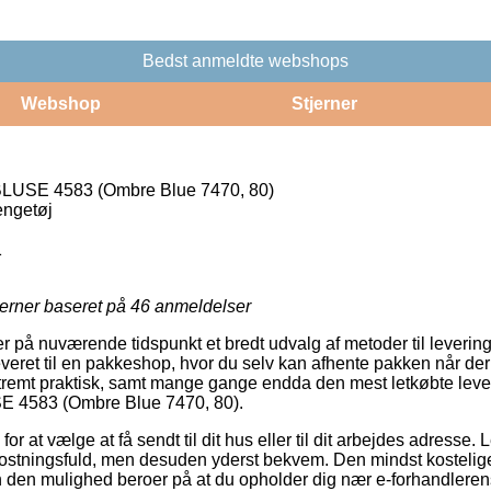
Bedst anmeldte webshops
Webshop
Stjerner
USE 4583 (Ombre Blue 7470, 80)
engetøj
1
jerner baseret på
46
anmeldelser
r på nuværende tidspunkt et bredt udvalg af metoder til levering
leveret til en pakkeshop, hvor du selv kan afhente pakken når der er
stremt praktisk, samt mange gange endda den mest letkøbte lev
 4583 (Ombre Blue 7470, 80).
or at vælge at få sendt til dit hus eller til dit arbejdes adresse.
stningsfuld, men desuden yderst bekvem. Den mindst kostelige 
n den mulighed beroer på at du opholder dig nær e-forhandlere