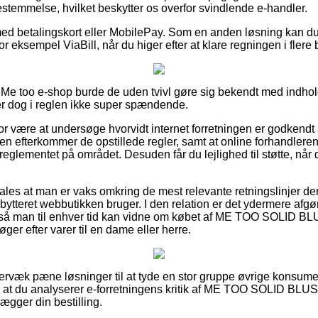
estemmelse, hvilket beskytter os overfor svindlende e-handler.
 med betalingskort eller MobilePay. Som en anden løsning kan du
r eksempel ViaBill, når du higer efter at klare regningen i flere 
en Me too e-shop burde de uden tvivl gøre sig bekendt med indhol
er dog i reglen ikke super spændende.
r være at undersøge hvorvidt internet forretningen er godkendt a
en efterkommer de opstillede regler, samt at online forhandleren 
glementet på området. Desuden får du lejlighed til støtte, når 
les at man er vaks omkring de mest relevante retningslinjer der
 bytteret webbutikken bruger. I den relation er det ydermere afg
g, så man til enhver tid kan vidne om købet af ME TOO SOLID 
ger efter varer til en dame eller herre.
ervæk pæne løsninger til at tyde en stor gruppe øvrige konsumen
, at du analyserer e-forretningens kritik af ME TOO SOLID BL
lægger din bestilling.