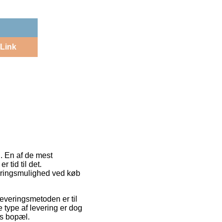
Link
. En af de mest
 tid til det.
eringsmulighed ved køb
 Leveringsmetoden er til
type af levering er dog
ns bopæl.