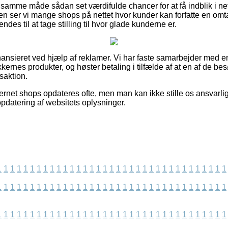
 samme måde sådan set værdifulde chancer for at få indblik i n
n ser vi mange shops på nettet hvor kunder kan forfatte en omta
s til at tage stilling til hvor glade kunderne er.
nsieret ved hjælp af reklamer. Vi har faste samarbejder med en
kkernes produkter, og høster betaling i tilfælde af at en af de 
saktion.
rnet shops opdateres ofte, men man kan ikke stille os ansvarlig 
opdatering af websitets oplysninger.
1
1
1
1
1
1
1
1
1
1
1
1
1
1
1
1
1
1
1
1
1
1
1
1
1
1
1
1
1
1
1
1
1
1
1
1
1
1
1
1
1
1
1
1
1
1
1
1
1
1
1
1
1
1
1
1
1
1
1
1
1
1
1
1
1
1
1
1
1
1
1
1
1
1
1
1
1
1
1
1
1
1
1
1
1
1
1
1
1
1
1
1
1
1
1
1
1
1
1
1
1
1
1
1
1