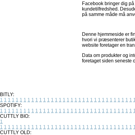
Facebook bringer dig på
kundetilfredshed. Desude
på samme måde må anvende
Denne hjemmeside er fina
hvori vi præsenterer buti
website foretager en tran
Data om produkter og inte
foretaget siden seneste 
BITLY:
1
1
1
1
1
1
1
1
1
1
1
1
1
1
1
1
1
1
1
1
1
1
1
1
1
1
1
1
1
1
1
1
1
1
SPOTIFY:
1
1
1
1
1
1
1
1
1
1
1
1
1
1
1
1
1
1
1
1
1
1
1
1
1
1
1
1
1
1
1
1
1
1
CUTTLY BIO:
1
1
1
1
1
1
1
1
1
1
1
1
1
1
1
1
1
1
1
1
1
1
1
1
1
1
1
1
1
1
1
1
1
1
1
CUTTLY OLD: