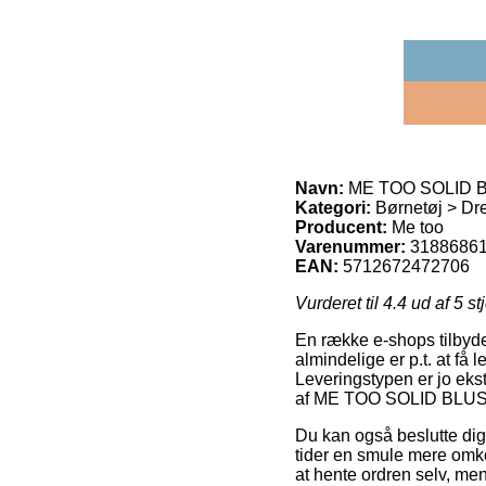
Navn:
ME TOO SOLID BL
Kategori:
Børnetøj > Dr
Producent:
Me too
Varenummer:
3188686
EAN:
5712672472706
Vurderet til
4.4
ud af 5 st
En række e-shops tilbyde
almindelige er p.t. at få 
Leveringstypen er jo ek
af ME TOO SOLID BLUSE
Du kan også beslutte dig f
tider en smule mere omko
at hente ordren selv, me