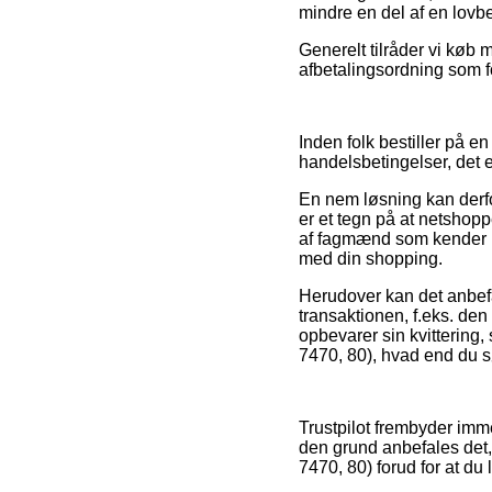
mindre en del af en lovb
Generelt tilråder vi køb
afbetalingsordning som fo
Inden folk bestiller på 
handelsbetingelser, det 
En nem løsning kan derfo
er et tegn på at netshopp
af fagmænd som kender re
med din shopping.
Herudover kan det anbefa
transaktionen, f.eks. den
opbevarer sin kvitterin
7470, 80), hvad end du sø
Trustpilot frembyder imm
den grund anbefales det
7470, 80) forud for at du 