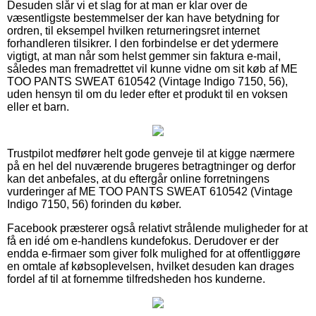
Desuden slår vi et slag for at man er klar over de
væsentligste bestemmelser der kan have betydning for
ordren, til eksempel hvilken returneringsret internet
forhandleren tilsikrer. I den forbindelse er det ydermere
vigtigt, at man når som helst gemmer sin faktura e-mail,
således man fremadrettet vil kunne vidne om sit køb af ME
TOO PANTS SWEAT 610542 (Vintage Indigo 7150, 56),
uden hensyn til om du leder efter et produkt til en voksen
eller et barn.
Trustpilot medfører helt gode genveje til at kigge nærmere
på en hel del nuværende brugeres betragtninger og derfor
kan det anbefales, at du eftergår online forretningens
vurderinger af ME TOO PANTS SWEAT 610542 (Vintage
Indigo 7150, 56) forinden du køber.
Facebook præsterer også relativt strålende muligheder for at
få en idé om e-handlens kundefokus. Derudover er der
endda e-firmaer som giver folk mulighed for at offentliggøre
en omtale af købsoplevelsen, hvilket desuden kan drages
fordel af til at fornemme tilfredsheden hos kunderne.