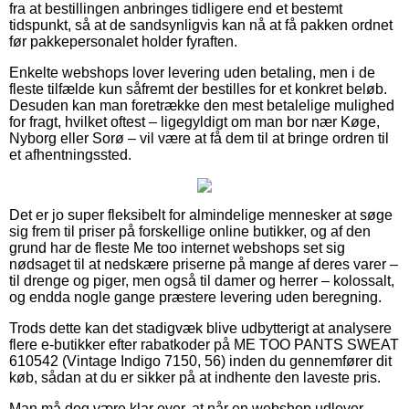
fra at bestillingen anbringes tidligere end et bestemt
tidspunkt, så at de sandsynligvis kan nå at få pakken ordnet
før pakkepersonalet holder fyraften.
Enkelte webshops lover levering uden betaling, men i de
fleste tilfælde kun såfremt der bestilles for et konkret beløb.
Desuden kan man foretrække den mest betalelige mulighed
for fragt, hvilket oftest – ligegyldigt om man bor nær Køge,
Nyborg eller Sorø – vil være at få dem til at bringe ordren til
et afhentningssted.
Det er jo super fleksibelt for almindelige mennesker at søge
sig frem til priser på forskellige online butikker, og af den
grund har de fleste Me too internet webshops set sig
nødsaget til at nedskære priserne på mange af deres varer –
til drenge og piger, men også til damer og herrer – kolossalt,
og endda nogle gange præstere levering uden beregning.
Trods dette kan det stadigvæk blive udbytterigt at analysere
flere e-butikker efter rabatkoder på ME TOO PANTS SWEAT
610542 (Vintage Indigo 7150, 56) inden du gennemfører dit
køb, sådan at du er sikker på at indhente den laveste pris.
Man må dog være klar over, at når en webshop udlover