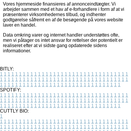
Vores hjemmeside finansieres af annonceindtægter. Vi
arbejder sammen med et hav af e-forhandlere i form af at vi
præsenterer virksomhedernes tilbud, og indhenter
godtgørelse såfremt en af de besøgende på vores website
laver en handel.
Data omkring varer og internet handler understøttes ofte,
men vi påtager os intet ansvar for rettelser der potentielt er
realiseret efter at vi sidste gang opdaterede sidens
informationer.
BITLY:
1
1
1
1
1
1
1
1
1
1
1
1
1
1
1
1
1
1
1
1
1
1
1
1
1
1
1
1
1
1
1
1
1
1
1
1
1
1
1
1
1
1
1
1
1
1
1
1
1
1
1
1
1
1
1
1
1
1
1
1
1
1
1
1
1
1
1
1
1
1
1
1
1
1
1
1
1
1
1
1
1
1
1
1
1
1
1
1
1
1
1
1
1
1
1
1
1
1
1
1
SPOTIFY:
1
1
1
1
1
1
1
1
1
1
1
1
1
1
1
1
1
1
1
1
1
1
1
1
1
1
1
1
1
1
1
1
1
1
1
1
1
1
1
1
1
1
1
1
1
1
1
1
1
1
1
1
1
1
1
1
1
1
1
1
1
1
1
1
1
1
1
1
1
1
1
1
1
1
1
1
1
1
1
1
1
1
1
1
1
1
1
1
1
1
1
1
1
1
1
1
1
1
1
1
CUTTLY BIO:
1
1
1
1
1
1
1
1
1
1
1
1
1
1
1
1
1
1
1
1
1
1
1
1
1
1
1
1
1
1
1
1
1
1
1
1
1
1
1
1
1
1
1
1
1
1
1
1
1
1
1
1
1
1
1
1
1
1
1
1
1
1
1
1
1
1
1
1
1