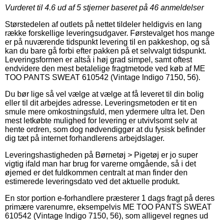
Vurderet til
4.6
ud af 5 stjerner baseret på
46
anmeldelser
Størstedelen af outlets på nettet tildeler heldigvis en lang
række forskellige leveringsudgaver. Førstevalget hos mange
er på nuværende tidspunkt levering til en pakkeshop, og så
kan du bare gå forbi efter pakken på et selvvalgt tidspunkt.
Leveringsformen er altså i høj grad simpel, samt oftest
endvidere den mest betalelige fragtmetode ved køb af ME
TOO PANTS SWEAT 610542 (Vintage Indigo 7150, 56).
Du bør lige så vel vælge at vælge at få leveret til din bolig
eller til dit arbejdes adresse. Leveringsmetoden er tit en
smule mere omkostningsfuld, men ydermere ultra let. Den
mest letkøbte mulighed for levering er utvivlsomt selv at
hente ordren, som dog nødvendiggør at du fysisk befinder
dig tæt på internet forhandlerens arbejdslager.
Leveringshastigheden på Børnetøj > Pigetøj er jo super
vigtig ifald man har brug for varerne omgående, så i det
øjemed er det fuldkommen centralt at man finder den
estimerede leveringsdato ved det aktuelle produkt.
En stor portion e-forhandlere præsterer 1 dags fragt på deres
primære varenumre, eksempelvis ME TOO PANTS SWEAT
610542 (Vintage Indigo 7150, 56), som alligevel regnes ud