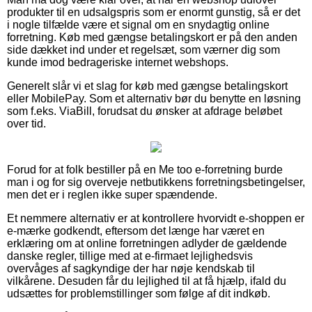
produkter til en udsalgspris som er enormt gunstig, så er det
i nogle tilfælde være et signal om en snydagtig online
forretning. Køb med gængse betalingskort er på den anden
side dækket ind under et regelsæt, som værner dig som
kunde imod bedrageriske internet webshops.
Generelt slår vi et slag for køb med gængse betalingskort
eller MobilePay. Som et alternativ bør du benytte en løsning
som f.eks. ViaBill, forudsat du ønsker at afdrage beløbet
over tid.
Forud for at folk bestiller på en Me too e-forretning burde
man i og for sig overveje netbutikkens forretningsbetingelser,
men det er i reglen ikke super spændende.
Et nemmere alternativ er at kontrollere hvorvidt e-shoppen er
e-mærke godkendt, eftersom det længe har været en
erklæring om at online forretningen adlyder de gældende
danske regler, tillige med at e-firmaet lejlighedsvis
overvåges af sagkyndige der har nøje kendskab til
vilkårene. Desuden får du lejlighed til at få hjælp, ifald du
udsættes for problemstillinger som følge af dit indkøb.