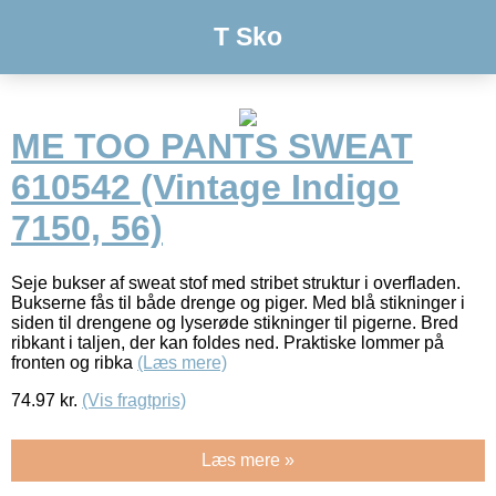
T Sko
ME TOO PANTS SWEAT
610542 (Vintage Indigo
7150, 56)
Seje bukser af sweat stof med stribet struktur i overfladen.
Bukserne fås til både drenge og piger. Med blå stikninger i
siden til drengene og lyserøde stikninger til pigerne. Bred
ribkant i taljen, der kan foldes ned. Praktiske lommer på
fronten og ribka
(Læs mere)
74.97
kr.
(Vis fragtpris)
Læs mere »