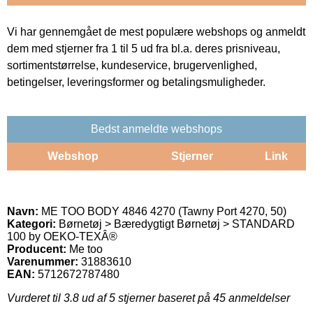
Vi har gennemgået de mest populære webshops og anmeldt
dem med stjerner fra 1 til 5 ud fra bl.a. deres prisniveau,
sortimentstørrelse, kundeservice, brugervenlighed,
betingelser, leveringsformer og betalingsmuligheder.
Bedst anmeldte webshops
Webshop
Stjerner
Link
Navn:
ME TOO BODY 4846 4270 (Tawny Port 4270, 50)
Kategori:
Børnetøj > Bæredygtigt Børnetøj > STANDARD
100 by OEKO-TEXÂ®
Producent:
Me too
Varenummer:
31883610
EAN:
5712672787480
Vurderet til
3.8
ud af 5 stjerner baseret på
45
anmeldelser