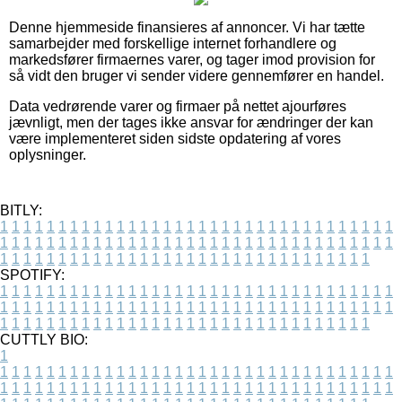
Denne hjemmeside finansieres af annoncer. Vi har tætte
samarbejder med forskellige internet forhandlere og
markedsfører firmaernes varer, og tager imod provision for
så vidt den bruger vi sender videre gennemfører en handel.
Data vedrørende varer og firmaer på nettet ajourføres
jævnligt, men der tages ikke ansvar for ændringer der kan
være implementeret siden sidste opdatering af vores
oplysninger.
BITLY:
1
1
1
1
1
1
1
1
1
1
1
1
1
1
1
1
1
1
1
1
1
1
1
1
1
1
1
1
1
1
1
1
1
1
1
1
1
1
1
1
1
1
1
1
1
1
1
1
1
1
1
1
1
1
1
1
1
1
1
1
1
1
1
1
1
1
1
1
1
1
1
1
1
1
1
1
1
1
1
1
1
1
1
1
1
1
1
1
1
1
1
1
1
1
1
1
1
1
1
1
SPOTIFY:
1
1
1
1
1
1
1
1
1
1
1
1
1
1
1
1
1
1
1
1
1
1
1
1
1
1
1
1
1
1
1
1
1
1
1
1
1
1
1
1
1
1
1
1
1
1
1
1
1
1
1
1
1
1
1
1
1
1
1
1
1
1
1
1
1
1
1
1
1
1
1
1
1
1
1
1
1
1
1
1
1
1
1
1
1
1
1
1
1
1
1
1
1
1
1
1
1
1
1
1
CUTTLY BIO:
1
1
1
1
1
1
1
1
1
1
1
1
1
1
1
1
1
1
1
1
1
1
1
1
1
1
1
1
1
1
1
1
1
1
1
1
1
1
1
1
1
1
1
1
1
1
1
1
1
1
1
1
1
1
1
1
1
1
1
1
1
1
1
1
1
1
1
1
1