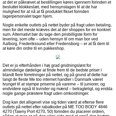
at det er påkrævet at bestillingen køres igennem forinden et
besluttet klokkeslæt, med hensynstagen til at de har
mulighed for at nå at få produktet fikset forinden
lagerpersonalet tager hjem.
Nogle enkelte outlets på nettet byder på fragt uden betaling,
men for det meste kræves det at der shoppes for en konkret
sum. Alternativt bør du tage den prisbilligste form for
levering, som ofte – uden hensyn til om man bor ved
Aalborg, Frederikssund eller Fredensborg – er at få dem til
at køre din ordre til en pakkeshop.
Det er jo efterhånden i høj grad gnidningsløst for
almindelige dødelige at finde frem til de bedste priser i
blandt flere forretninger på nettet, og på grund af dette har
langt de fleste Me too internet handler i Danmark været
tvunget til at stampe priserne på varerne – til juniorer, og
endvidere også til kvinder og mænd – betragteligt, og endda
nogle gange præstere fragt uden omkostninger.
Dog kan det alligevel vise sig tiden værd at efterse flere
outlets på nettet efter rabatkoder på ME TOO BODY 4846
4270 (Tawny Port 4270, 50) forinden du placerer ordren,