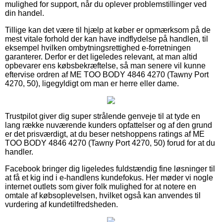
mulighed for support, når du oplever problemstillinger ved
din handel.
Tillige kan det være til hjælp at køber er opmærksom på de
mest vitale forhold der kan have indflydelse på handlen, til
eksempel hvilken ombytningsrettighed e-forretningen
garanterer. Derfor er det ligeledes relevant, at man altid
opbevarer ens købsbekræftelse, så man senere vil kunne
eftervise ordren af ME TOO BODY 4846 4270 (Tawny Port
4270, 50), ligegyldigt om man er herre eller dame.
Trustpilot giver dig super strålende genveje til at tyde en
lang række nuværende kunders opfattelser og af den grund
er det prisværdigt, at du beser netshoppens ratings af ME
TOO BODY 4846 4270 (Tawny Port 4270, 50) forud for at du
handler.
Facebook bringer dig ligeledes fuldstændig fine løsninger til
at få et kig ind i e-handlens kundefokus. Her møder vi nogle
internet outlets som giver folk mulighed for at notere en
omtale af købsoplevelsen, hvilket også kan anvendes til
vurdering af kundetilfredsheden.