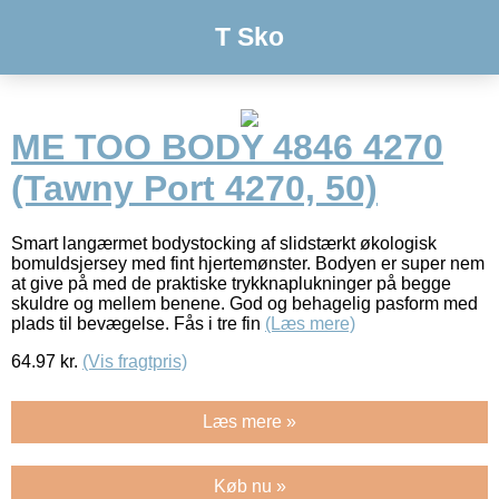
T Sko
ME TOO BODY 4846 4270
(Tawny Port 4270, 50)
Smart langærmet bodystocking af slidstærkt økologisk
bomuldsjersey med fint hjertemønster. Bodyen er super nem
at give på med de praktiske trykknaplukninger på begge
skuldre og mellem benene. God og behagelig pasform med
plads til bevægelse. Fås i tre fin
(Læs mere)
64.97
kr.
(Vis fragtpris)
Læs mere »
Køb nu »