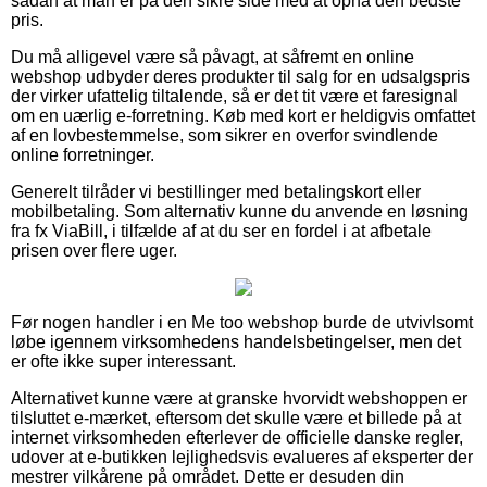
sådan at man er på den sikre side med at opnå den bedste
pris.
Du må alligevel være så påvagt, at såfremt en online
webshop udbyder deres produkter til salg for en udsalgspris
der virker ufattelig tiltalende, så er det tit være et faresignal
om en uærlig e-forretning. Køb med kort er heldigvis omfattet
af en lovbestemmelse, som sikrer en overfor svindlende
online forretninger.
Generelt tilråder vi bestillinger med betalingskort eller
mobilbetaling. Som alternativ kunne du anvende en løsning
fra fx ViaBill, i tilfælde af at du ser en fordel i at afbetale
prisen over flere uger.
Før nogen handler i en Me too webshop burde de utvivlsomt
løbe igennem virksomhedens handelsbetingelser, men det
er ofte ikke super interessant.
Alternativet kunne være at granske hvorvidt webshoppen er
tilsluttet e-mærket, eftersom det skulle være et billede på at
internet virksomheden efterlever de officielle danske regler,
udover at e-butikken lejlighedsvis evalueres af eksperter der
mestrer vilkårene på området. Dette er desuden din