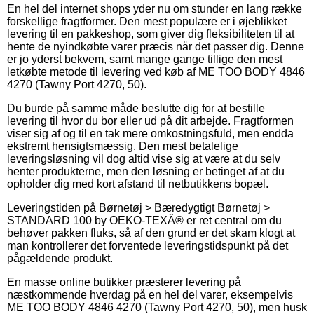
En hel del internet shops yder nu om stunder en lang række
forskellige fragtformer. Den mest populære er i øjeblikket
levering til en pakkeshop, som giver dig fleksibiliteten til at
hente de nyindkøbte varer præcis når det passer dig. Denne
er jo yderst bekvem, samt mange gange tillige den mest
letkøbte metode til levering ved køb af ME TOO BODY 4846
4270 (Tawny Port 4270, 50).
Du burde på samme måde beslutte dig for at bestille
levering til hvor du bor eller ud på dit arbejde. Fragtformen
viser sig af og til en tak mere omkostningsfuld, men endda
ekstremt hensigtsmæssig. Den mest betalelige
leveringsløsning vil dog altid vise sig at være at du selv
henter produkterne, men den løsning er betinget af at du
opholder dig med kort afstand til netbutikkens bopæl.
Leveringstiden på Børnetøj > Bæredygtigt Børnetøj >
STANDARD 100 by OEKO-TEXÂ® er ret central om du
behøver pakken fluks, så af den grund er det skam klogt at
man kontrollerer det forventede leveringstidspunkt på det
pågældende produkt.
En masse online butikker præsterer levering på
næstkommende hverdag på en hel del varer, eksempelvis
ME TOO BODY 4846 4270 (Tawny Port 4270, 50), men husk