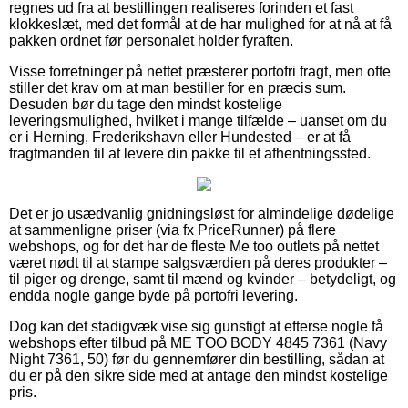
regnes ud fra at bestillingen realiseres forinden et fast
klokkeslæt, med det formål at de har mulighed for at nå at få
pakken ordnet før personalet holder fyraften.
Visse forretninger på nettet præsterer portofri fragt, men ofte
stiller det krav om at man bestiller for en præcis sum.
Desuden bør du tage den mindst kostelige
leveringsmulighed, hvilket i mange tilfælde – uanset om du
er i Herning, Frederikshavn eller Hundested – er at få
fragtmanden til at levere din pakke til et afhentningssted.
Det er jo usædvanlig gnidningsløst for almindelige dødelige
at sammenligne priser (via fx PriceRunner) på flere
webshops, og for det har de fleste Me too outlets på nettet
været nødt til at stampe salgsværdien på deres produkter –
til piger og drenge, samt til mænd og kvinder – betydeligt, og
endda nogle gange byde på portofri levering.
Dog kan det stadigvæk vise sig gunstigt at efterse nogle få
webshops efter tilbud på ME TOO BODY 4845 7361 (Navy
Night 7361, 50) før du gennemfører din bestilling, sådan at
du er på den sikre side med at antage den mindst kostelige
pris.