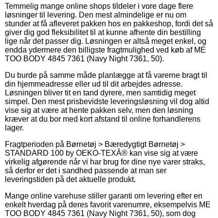
Temmelig mange online shops tildeler i vore dage flere
løsninger til levering. Den mest almindelige er nu om
stunder at få afleveret pakken hos en pakkeshop, fordi det så
giver dig god fleksibilitet til at kunne afhente din bestilling
lige når det passer dig. Løsningen er altså meget enkel, og
endda ydermere den billigste fragtmulighed ved køb af ME
TOO BODY 4845 7361 (Navy Night 7361, 50).
Du burde på samme måde planlægge at få varerne bragt til
din hjemmeadresse eller ud til dit arbejdes adresse.
Løsningen bliver tit en tand dyrere, men samtidig meget
simpel. Den mest prisbevidste leveringsløsning vil dog altid
vise sig at være at hente pakken selv, men den løsning
kræver at du bor med kort afstand til online forhandlerens
lager.
Fragtperioden på Børnetøj > Bæredygtigt Børnetøj >
STANDARD 100 by OEKO-TEXÂ® kan vise sig at være
virkelig afgørende når vi har brug for dine nye varer straks,
så derfor er det i sandhed passende at man ser
leveringstiden på det aktuelle produkt.
Mange online varehuse stiller garanti om levering efter en
enkelt hverdag på deres favorit varenumre, eksempelvis ME
TOO BODY 4845 7361 (Navy Night 7361, 50), som dog