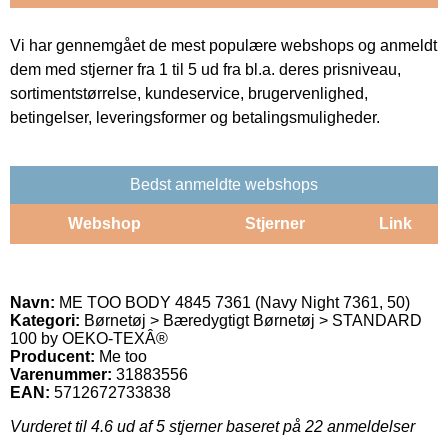
Vi har gennemgået de mest populære webshops og anmeldt
dem med stjerner fra 1 til 5 ud fra bl.a. deres prisniveau,
sortimentstørrelse, kundeservice, brugervenlighed,
betingelser, leveringsformer og betalingsmuligheder.
Bedst anmeldte webshops
Webshop
Stjerner
Link
Navn:
ME TOO BODY 4845 7361 (Navy Night 7361, 50)
Kategori:
Børnetøj > Bæredygtigt Børnetøj > STANDARD
100 by OEKO-TEXÂ®
Producent:
Me too
Varenummer:
31883556
EAN:
5712672733838
Vurderet til
4.6
ud af 5 stjerner baseret på
22
anmeldelser