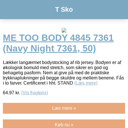
T Sko
ME TOO BODY 4845 7361
(Navy Night 7361, 50)
Lækker langærmet bodystocking af rib jersey. Bodyen er af
økologisk bomuld med stretch, som sikrer en god og
behagelig pasform. Nem at give på med de praktiske
trykknaplukninger på begge skuldre og mellem benene. Fås
i to farver. Certificeret i hht. STAND
(Læs mere)
64.97
kr.
(Vis fragtpris)
Læs mere »
Køb nu »