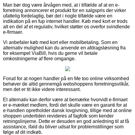
Man bør dog være årvågen med, at i tilfælde af at en e-
forretning annoncerer et produkt for en salgspris der virker
ufattelig fordelagtig, bør det i nogle tilfælde være en
indikation på en fup internet handler. Køb med kort er trods
alt en del af et regulativ, hvilket støtter os overfor svindlende
e-firmaer.
Vi anbefaler køb med kort eller mobilbetaling. Som en
alternativ mulighed kan du anvende en afdragsløsning fra
for eksempel ViaBill, hvis du gerne vil betale
omkostningerne af flere omgange.
Forud for at nogen handler på en Me too online virksomhed
behøver de altid gennemgå webshoppens forretningsvilkår,
men det er tit ikke videre interessant.
Et alternativ kan derfor være at bemærke hvorvidt e-firmaet
er e-mærket medlem, fordi det skulle være en garanti for at
e-handlen opretholder dansk lovgivning, tillige med at online
shoppen undertiden revideres af fagfolk som kender
retningslinjerne. Dette er desuden en god anledning til at få
assistance, ifald du bliver udsat for problemstillinger som
følge af dit indkøb.