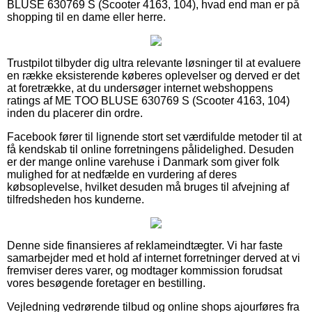
BLUSE 630769 S (Scooter 4163, 104), hvad end man er på
shopping til en dame eller herre.
Trustpilot tilbyder dig ultra relevante løsninger til at evaluere
en række eksisterende køberes oplevelser og derved er det
at foretrække, at du undersøger internet webshoppens
ratings af ME TOO BLUSE 630769 S (Scooter 4163, 104)
inden du placerer din ordre.
Facebook fører til lignende stort set værdifulde metoder til at
få kendskab til online forretningens pålidelighed. Desuden
er der mange online varehuse i Danmark som giver folk
mulighed for at nedfælde en vurdering af deres
købsoplevelse, hvilket desuden må bruges til afvejning af
tilfredsheden hos kunderne.
Denne side finansieres af reklameindtægter. Vi har faste
samarbejder med et hold af internet forretninger derved at vi
fremviser deres varer, og modtager kommission forudsat
vores besøgende foretager en bestilling.
Vejledning vedrørende tilbud og online shops ajourføres fra