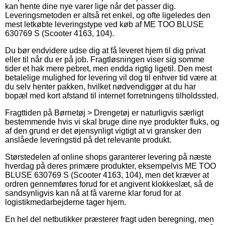
kan hente dine nye varer lige når det passer dig.
Leveringsmetoden er altså ret enkel, og ofte ligeledes den
mest letkøbte leveringstype ved køb af ME TOO BLUSE
630769 S (Scooter 4163, 104).
Du bør endvidere udse dig at få leveret hjem til dig privat
eller til når du er på job. Fragtløsningen viser sig somme
tider et hak mere pebret, men endda rigtig ligetil. Den mest
betalelige mulighed for levering vil dog til enhver tid være at
du selv henter pakken, hvilket nødvendiggør at du har
bopæl med kort afstand til internet forretningens tilholdssted.
Fragttiden på Børnetøj > Drengetøj er naturligvis særligt
bestemmende hvis vi skal bruge dine nye produkter fluks, og
af den grund er det øjensynligt vigtigt at vi gransker den
anslåede leveringstid på det relevante produkt.
Størstedelen af online shops garanterer levering på næste
hverdag på deres primære produkter, eksempelvis ME TOO
BLUSE 630769 S (Scooter 4163, 104), men det kræver at
ordren gennemføres forud for et angivent klokkeslæt, så de
sandsynligvis kan nå at få varerne klar forud for at
logistikmedarbejderne tager hjem.
En hel del netbutikker præsterer fragt uden beregning, men