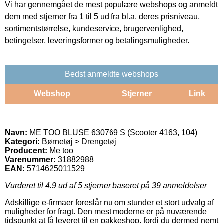
Vi har gennemgået de mest populære webshops og anmeldt
dem med stjerner fra 1 til 5 ud fra bl.a. deres prisniveau,
sortimentstørrelse, kundeservice, brugervenlighed,
betingelser, leveringsformer og betalingsmuligheder.
Bedst anmeldte webshops
Webshop
Stjerner
Link
Navn:
ME TOO BLUSE 630769 S (Scooter 4163, 104)
Kategori:
Børnetøj > Drengetøj
Producent:
Me too
Varenummer:
31882988
EAN:
5714625011529
Vurderet til
4.9
ud af 5 stjerner baseret på
39
anmeldelser
Adskillige e-firmaer foreslår nu om stunder et stort udvalg af
muligheder for fragt. Den mest moderne er på nuværende
tidspunkt at få leveret til en pakkeshop, fordi du dermed nemt