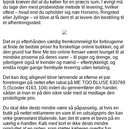
typisk kræver det at du køber for en præcis sum. I øvrigt må
du tage den mest prisbevidste metode til levering, hvilket
oftest – hvad end du opholder sig nær Horsens, Ringsted
eller Jyllinge – vil blive at få dem til at levere din bestilling til
et afhentningssted.
Det er jo efterhånden vældig fremkommeligt for forbrugerne
at finde de bedste priser fra forskellige online butikker, og af
den grund har flere Me too online firmaer været tvunget til at
mindske priserne på deres varer – til piger og drenge, og
yderligere også til kvinder og mænd – eftertrykkeligt, og
endda nogle gange frembyde levering uden betaling.
Det kan dog alligevel blive lønnende at efterse et par
forretninger på nettet efter rabat på ME TOO BLUSE 630769
S (Scooter 4163, 104) inden du gennemfører din handel,
sådan at man er på den sikre side med at modtage den
prisbilligste pris.
Du skal ikke desto mindre være så påpasselig, at hvis en
butik på nettet reklamerer en vare til en udsalgspris der kan
virke grænseløst tiltalende, kan det tit være et bevis på en
uærlig e-handler. Køb med kort er ikke desto mindre
omsluttet af en orden, som støtter køberen overfor fup