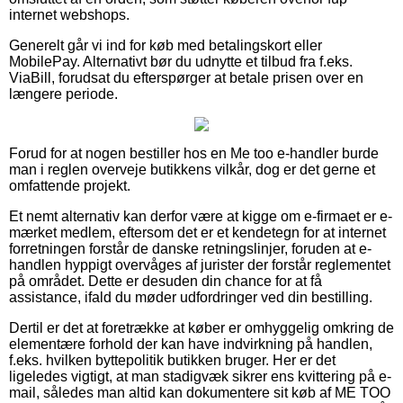
internet webshops.
Generelt går vi ind for køb med betalingskort eller
MobilePay. Alternativt bør du udnytte et tilbud fra f.eks.
ViaBill, forudsat du efterspørger at betale prisen over en
længere periode.
Forud for at nogen bestiller hos en Me too e-handler burde
man i reglen overveje butikkens vilkår, dog er det gerne et
omfattende projekt.
Et nemt alternativ kan derfor være at kigge om e-firmaet er e-
mærket medlem, eftersom det er et kendetegn for at internet
forretningen forstår de danske retningslinjer, foruden at e-
handlen hyppigt overvåges af jurister der forstår reglementet
på området. Dette er desuden din chance for at få
assistance, ifald du møder udfordringer ved din bestilling.
Dertil er det at foretrække at køber er omhyggelig omkring de
elementære forhold der kan have indvirkning på handlen,
f.eks. hvilken byttepolitik butikken bruger. Her er det
ligeledes vigtigt, at man stadigvæk sikrer ens kvittering på e-
mail, således man altid kan dokumentere sit køb af ME TOO