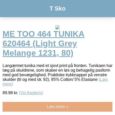
T Sko
ME TOO 464 TUNIKA
620464 (Light Grey
Melange 1231, 80)
Langærmet tunika med et sjovt print på fronten. Tunikaen har
læg på skuldrene, som skaber en løs og behagelig pasform
med god bevægelighed. Praktiske trykknapper på venstre
skulder (til og med str. 92). 95% Cotton/ 5% Elastane
(Læs
mere)
89.98
kr.
(Vis fragtpris)
Læs mere »