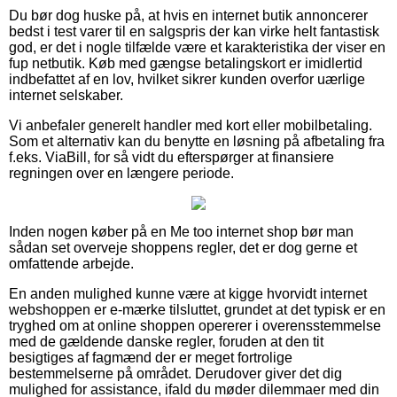
Du bør dog huske på, at hvis en internet butik annoncerer
bedst i test varer til en salgspris der kan virke helt fantastisk
god, er det i nogle tilfælde være et karakteristika der viser en
fup netbutik. Køb med gængse betalingskort er imidlertid
indbefattet af en lov, hvilket sikrer kunden overfor uærlige
internet selskaber.
Vi anbefaler generelt handler med kort eller mobilbetaling.
Som et alternativ kan du benytte en løsning på afbetaling fra
f.eks. ViaBill, for så vidt du efterspørger at finansiere
regningen over en længere periode.
Inden nogen køber på en Me too internet shop bør man
sådan set overveje shoppens regler, det er dog gerne et
omfattende arbejde.
En anden mulighed kunne være at kigge hvorvidt internet
webshoppen er e-mærke tilsluttet, grundet at det typisk er en
tryghed om at online shoppen opererer i overensstemmelse
med de gældende danske regler, foruden at den tit
besigtiges af fagmænd der er meget fortrolige
bestemmelserne på området. Derudover giver det dig
mulighed for assistance, ifald du møder dilemmaer med din