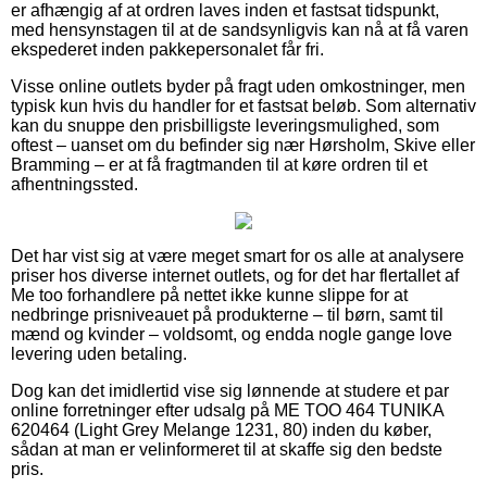
er afhængig af at ordren laves inden et fastsat tidspunkt,
med hensynstagen til at de sandsynligvis kan nå at få varen
ekspederet inden pakkepersonalet får fri.
Visse online outlets byder på fragt uden omkostninger, men
typisk kun hvis du handler for et fastsat beløb. Som alternativ
kan du snuppe den prisbilligste leveringsmulighed, som
oftest – uanset om du befinder sig nær Hørsholm, Skive eller
Bramming – er at få fragtmanden til at køre ordren til et
afhentningssted.
Det har vist sig at være meget smart for os alle at analysere
priser hos diverse internet outlets, og for det har flertallet af
Me too forhandlere på nettet ikke kunne slippe for at
nedbringe prisniveauet på produkterne – til børn, samt til
mænd og kvinder – voldsomt, og endda nogle gange love
levering uden betaling.
Dog kan det imidlertid vise sig lønnende at studere et par
online forretninger efter udsalg på ME TOO 464 TUNIKA
620464 (Light Grey Melange 1231, 80) inden du køber,
sådan at man er velinformeret til at skaffe sig den bedste
pris.