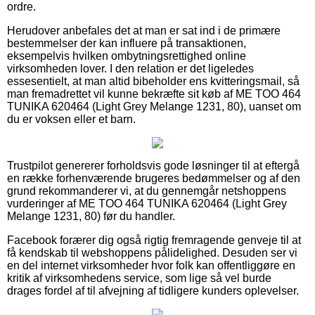
ordre.
Herudover anbefales det at man er sat ind i de primære
bestemmelser der kan influere på transaktionen,
eksempelvis hvilken ombytningsrettighed online
virksomheden lover. I den relation er det ligeledes
essesentielt, at man altid bibeholder ens kvitteringsmail, så
man fremadrettet vil kunne bekræfte sit køb af ME TOO 464
TUNIKA 620464 (Light Grey Melange 1231, 80), uanset om
du er voksen eller et barn.
Trustpilot genererer forholdsvis gode løsninger til at eftergå
en række forhenværende brugeres bedømmelser og af den
grund rekommanderer vi, at du gennemgår netshoppens
vurderinger af ME TOO 464 TUNIKA 620464 (Light Grey
Melange 1231, 80) før du handler.
Facebook forærer dig også rigtig fremragende genveje til at
få kendskab til webshoppens pålidelighed. Desuden ser vi
en del internet virksomheder hvor folk kan offentliggøre en
kritik af virksomhedens service, som lige så vel burde
drages fordel af til afvejning af tidligere kunders oplevelser.