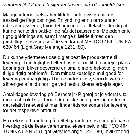
Vurderet til
4.3
ud af 5 stjerner baseret på
16
anmeldelser
Mange internet selskaber tildeler heldigvis en hel del
forskellige fragtløsninger. En yndling er nu om stunder
udleveringssteder, hvor det nemlig er ret fleksibelt for dig at
kunne hente din pakke lige når det passer dig. Metoden er jo
rigtig gnidningsløs, samt i mange tilfælde tilmed den
prisbilligste leveringsmåde ved køb af ME TOO 464 TUNIKA
620464 (Light Grey Melange 1231, 80).
Du kunne ydermere udse dig at bestille produkterne til
levering til din lejlighed eller hus eller ud til din arbejdsplads.
Løsningen bliver desværre en smule mere bekostelig, men
tillige rigtig problemfri. Den mindst kostelige mulighed for
levering er unægtelig at hente ordren selv, som desværre
afhænger af at du bor lige ved netbutikkens arbejdslager.
Antal dages levering på Børnetøj > Pigetøj er jo yderst vital
om du absolut skal bruge din pakke nu og her, og derfor er
det relativt relevant at man finder tidshorisonten for levering
for det respektive produkt.
En række forhandlere på nettet garanterer levering på næste
hverdag på de fleste varenumre, eksempelvis ME TOO 464
TUNIKA 620464 (Light Grey Melange 1231, 80), hvilket dog