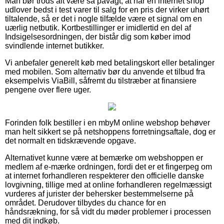
Man bør trods alt være så påvagt, at når en internet shop
udlover bedst i test varer til salg for en pris der virker uhørt
tiltalende, så er det i nogle tilfælde være et signal om en
uærlig netbutik. Kortbestillinger er imidlertid en del af
Indsigelsesordningen, der bistår dig som køber imod
svindlende internet butikker.
Vi anbefaler generelt køb med betalingskort eller betalinger
med mobilen. Som alternativ bør du anvende et tilbud fra
eksempelvis ViaBill, såfremt du tilstræber at finansiere
pengene over flere uger.
Forinden folk bestiller i en mbyM online webshop behøver
man helt sikkert se på netshoppens forretningsaftale, dog er
det normalt en tidskrævende opgave.
Alternativet kunne være at bemærke om webshoppen er
medlem af e-mærke ordningen, fordi det er et fingerpeg om
at internet forhandleren respekterer den officielle danske
lovgivning, tillige med at online forhandleren regelmæssigt
vurderes af jurister der behersker bestemmelserne på
området. Derudover tilbydes du chance for en
håndsrækning, for så vidt du møder problemer i processen
med dit indkøb.