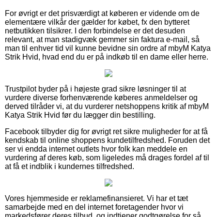
For øvrigt er det prisværdigt at køberen er vidende om de
elementære vilkår der gælder for købet, fx den bytteret
netbutikken tilsikrer. I den forbindelse er det desuden
relevant, at man stadigvæk gemmer sin faktura e-mail, så
man til enhver tid vil kunne bevidne sin ordre af mbyM Katya
Strik Hvid, hvad end du er på indkøb til en dame eller herre.
Trustpilot byder på i højeste grad sikre løsninger til at
vurdere diverse forhenværende køberes anmeldelser og
derved tilråder vi, at du vurderer netshoppens kritik af mbyM
Katya Strik Hvid før du lægger din bestilling.
Facebook tilbyder dig for øvrigt ret sikre muligheder for at få
kendskab til online shoppens kundetilfredshed. Foruden det
ser vi endda internet outlets hvor folk kan meddele en
vurdering af deres køb, som ligeledes må drages fordel af til
at få et indblik i kundernes tilfredshed.
Vores hjemmeside er reklamefinansieret. Vi har et tæt
samarbejde med en del internet foretagender hvor vi
markedsfører deres tilbud, og indtjener godtgørelse for så