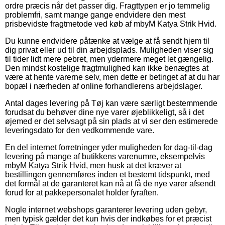
ordre præcis når det passer dig. Fragttypen er jo temmelig
problemfri, samt mange gange endvidere den mest
prisbevidste fragtmetode ved køb af mbyM Katya Strik Hvid.
Du kunne endvidere påtænke at vælge at få sendt hjem til
dig privat eller ud til din arbejdsplads. Muligheden viser sig
til tider lidt mere pebret, men ydermere meget let gængelig.
Den mindst kostelige fragtmulighed kan ikke benægtes at
være at hente varerne selv, men dette er betinget af at du har
bopæl i nærheden af online forhandlerens arbejdslager.
Antal dages levering på Tøj kan være særligt bestemmende
forudsat du behøver dine nye varer øjeblikkeligt, så i det
øjemed er det selvsagt på sin plads at vi ser den estimerede
leveringsdato for den vedkommende vare.
En del internet forretninger yder muligheden for dag-til-dag
levering på mange af butikkens varenumre, eksempelvis
mbyM Katya Strik Hvid, men husk at det kræver at
bestillingen gennemføres inden et bestemt tidspunkt, med
det formål at de garanteret kan nå at få de nye varer afsendt
forud for at pakkepersonalet holder fyraften.
Nogle internet webshops garanterer levering uden gebyr,
men typisk gælder det kun hvis der indkøbes for et præcist