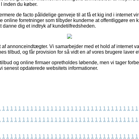
 inden du køber.
rmere de facto pålidelige genveje til at få et kig ind i internet 
online forretninger som tilbyder kunderne at offentliggøre en kr
at danne dig et indtryk af kundetilfredsheden.
t af annonceindtægter. Vi samarbejder med et hold af internet va
s tilbud, og får provision for så vidt en af vores brugere laver e
ilbud og online firmaer opretholdes løbende, men vi tager forbe
 vi senest opdaterede websitets informationer.
1
1
1
1
1
1
1
1
1
1
1
1
1
1
1
1
1
1
1
1
1
1
1
1
1
1
1
1
1
1
1
1
1
1
1
1
1
1
1
1
1
1
1
1
1
1
1
1
1
1
1
1
1
1
1
1
1
1
1
1
1
1
1
1
1
1
1
1
1
1
1
1
1
1
1
1
1
1
1
1
1
1
1
1
1
1
1
1
1
1
1
1
1
1
1
1
1
1
1
1
1
1
1
1
1