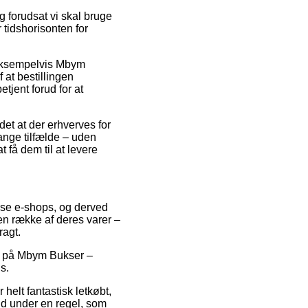
g forudsat vi skal bruge
 tidshorisonten for
, eksempelvis Mbym
at bestillingen
tjent forud for at
det at der erhverves for
ange tilfælde – uden
 få dem til at levere
erse e-shops, og derved
en række af deres varer –
ragt.
der på Mbym Bukser –
s.
 helt fantastisk letkøbt,
nd under en regel, som