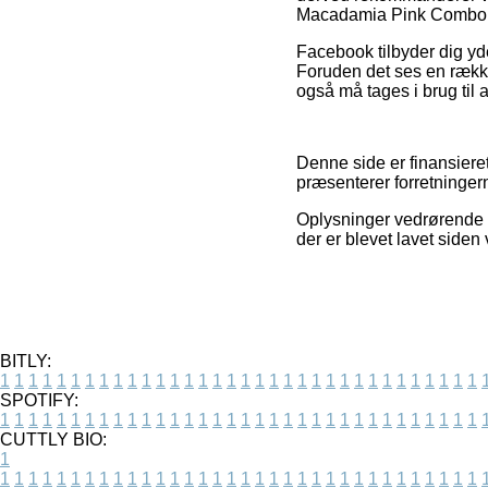
Macadamia Pink Combo l
Facebook tilbyder dig yde
Foruden det ses en række 
også må tages i brug til 
Denne side er finansiere
præsenterer forretningerne
Oplysninger vedrørende t
der er blevet lavet siden
BITLY:
1
1
1
1
1
1
1
1
1
1
1
1
1
1
1
1
1
1
1
1
1
1
1
1
1
1
1
1
1
1
1
1
1
1
SPOTIFY:
1
1
1
1
1
1
1
1
1
1
1
1
1
1
1
1
1
1
1
1
1
1
1
1
1
1
1
1
1
1
1
1
1
1
CUTTLY BIO:
1
1
1
1
1
1
1
1
1
1
1
1
1
1
1
1
1
1
1
1
1
1
1
1
1
1
1
1
1
1
1
1
1
1
1