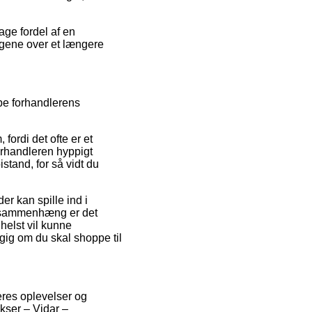
age fordel af en
engene over et længere
be forhandlerens
ordi det ofte er et
forhandleren hyppigt
istand, for så vidt du
r kan spille ind i
n sammenhæng er det
helst vil kunne
g om du skal shoppe til
geres oplevelser og
kser – Vidar –