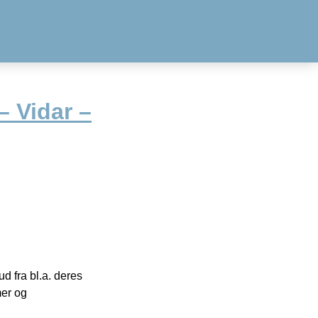
 Vidar –
 fra bl.a. deres
mer og