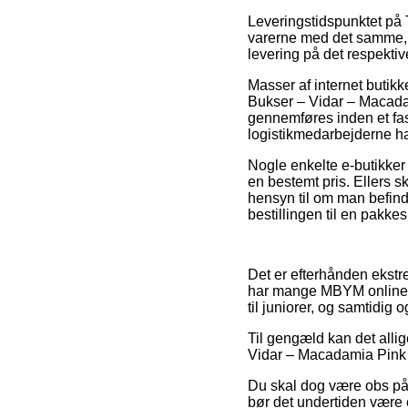
Leveringstidspunktet på T
varerne med det samme, o
levering på det respektiv
Masser af internet butik
Bukser – Vidar – Macada
gennemføres inden et fast
logistikmedarbejderne har
Nogle enkelte e-butikker 
en bestemt pris. Ellers s
hensyn til om man befinde
bestillingen til en pakke
Det er efterhånden ekstre
har mange MBYM online fo
til juniorer, og samtidig
Til gengæld kan det allig
Vidar – Macadamia Pink C
Du skal dog være obs på, a
bør det undertiden være 