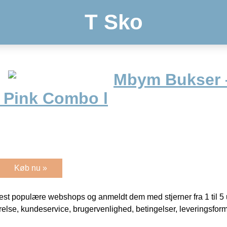
T Sko
Mbym Bukser –
 Pink Combo l
Køb nu »
t populære webshops og anmeldt dem med stjerner fra 1 til 5 ud
rrelse, kundeservice, brugervenlighed, betingelser, leveringsfor