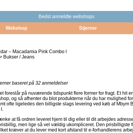
Bedst anmeldte webshops
Webshop
Stjerner
dar – Macadamia Pink Combo l
 > Bukser / Jeans
jerner baseret på
32
anmeldelser
et foreslår på nuværende tidspunkt flere former for fragt. Et hit 
eshop, og så afhenter du blot produkterne når du har mulighed fo
amt ofte ligeledes den billigste slags levering ved køb af Mbym 
l.
e at få ordren leveret hjem til dig eller til dit arbejdes adress
risbillig, men lige så vel vældig ukompliceret. Den prisbilligste f
ilket kræver at du lever med kort afstand til e-forhandlerens arbe