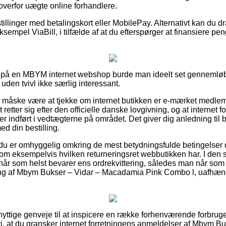
overfor uægte online forhandlere.
tillinger med betalingskort eller MobilePay. Alternativt kan du dr
sempel ViaBill, i tilfælde af at du efterspørger at finansiere p
r på en MBYM internet webshop burde man ideelt set gennemlø
 uden tvivl ikke særlig interessant.
 måske være at tjekke om internet butikken er e-mærket medlem, f
 retter sig efter den officielle danske lovgivning, og at internet 
er indført i vedtægterne på området. Det giver dig anledning til b
ed din bestilling.
 du er omhyggelig omkring de mest betydningsfulde betingelser de
som eksempelvis hvilken returneringsret webbutikken har. I de
 når som helst bevarer ens ordrekvittering, således man når som 
g af Mbym Bukser – Vidar – Macadamia Pink Combo l, uafhængi
t nyttige genveje til at inspicere en række forhenværende forbru
 at du gransker internet forretningens anmeldelser af Mbym Bu