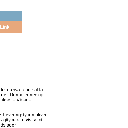
Link
er for nærværende at få
r det. Denne er nemlig
Bukser – Vidar –
e. Leveringstypen bliver
ragttype er utvivlsomt
jdslager.