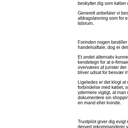
beskytter dig som køber 
Generelt anbefaler vi bes
afdragsløsning som for ek
tidsrum.
Forinden nogen bestille
handelsaftale, dog er det
Et andet alternativ kunne
kendetegn for at e-firmaet
overværes af jurister der 
bliver udsat for besvær m
Ligeledes er det klogt at
forbindelse med købet, 
ydermere vigtigt, at man
dokumentere sin shoppin
en mand eller kvinde.
Trustpilot giver dig evig
derved rekommanderer vi,