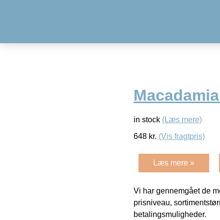
Macadamia
in stock
(Læs mere)
648
kr.
(Vis fragtpris)
Læs mere »
Vi har gennemgået de mes
prisniveau, sortimentstø
betalingsmuligheder.