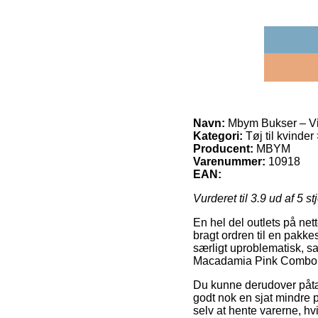
Navn:
Mbym Bukser – Vi
Kategori:
Tøj til kvinder
Producent:
MBYM
Varenummer:
10918
EAN:
Vurderet til
3.9
ud af 5 st
En hel del outlets på nett
bragt ordren til en pakk
særligt uproblematisk, s
Macadamia Pink Combo 
Du kunne derudover påtænk
godt nok en sjat mindre p
selv at hente varerne, hv