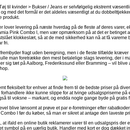
øj til kvinder > Bukser / Jeans er selvfølgelig ekstremt væsentli
g med det formål er det aldeles væsentligt at du dobbelttjekker
e produkt.
ker lover levering på næste hverdag på de fleste af deres varer
mia Pink Combo l, men vær opmærksom på at det er betinget af 
slået klokkeslæt, så at de med sikkerhed kan nå at få varerne be
 fri.
frembyder fragt uden beregning, men i de fleste tilfælde kræver 
kulle man foretrække den mest betalelige slags levering, der i m
r sig tæt på Aalborg, Frederikssund eller Bramming – vil blive at
shop.
mt fleksibelt for enhver at finde frem til de bedste priser på div
rhandlere ikke kunne slippe for at tvinge udsalgspriserne på 
 også til voksne – markant, og endda nogle gange byde på gratis f
evel blive lønsomt at prøve et par e-forretninger efter rabatko
ombo l før du køber, så man er sikret at antage den laveste pri
t ifald en online butik reklamerer varer til en udsalgspris der er
et symbol på en uærlig butik. Handler med kort er dog dækket i