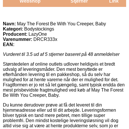
Webshop
Stjerner
Link
Navn:
May The Forest Be With You Creeper, Baby
Kategori:
Bodystockings
Producent:
LazyOne
Varenummer:
DRCR333x
EAN:
Vurderet til
3.5
ud af 5 stjerner baseret på
48
anmeldelser
Størstedelen af online outlets udlover heldigvis et bredt
udvalg af leveringsmåder. Den mest benyttede er
efterhånden levering til en pakkeshop, så du selv har
mulighed for at hente varerne når der er mulighed for det.
Fragtformen er jo ret så let gængelig, samt typisk endda den
mest prisbevidste fragtmulighed ved køb af May The Forest
Be With You Creeper, Baby.
Du kunne derudover prøve at få det leveret til din
hjemmeadresse eller ud til dit arbejde. Leveringsformen
bliver typisk en tand mere pebret, men tillige super
problemfri. Den mindst kostelige leveringsløsning vil dog
altid vise sig at være at hente produkterne selv, som jo er