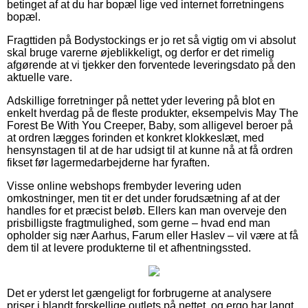
betinget af at du har bopæl lige ved internet forretningens
bopæl.
Fragttiden på Bodystockings er jo ret så vigtig om vi absolut
skal bruge varerne øjeblikkeligt, og derfor er det rimelig
afgørende at vi tjekker den forventede leveringsdato på den
aktuelle vare.
Adskillige forretninger på nettet yder levering på blot en
enkelt hverdag på de fleste produkter, eksempelvis May The
Forest Be With You Creeper, Baby, som alligevel beroer på
at ordren lægges forinden et konkret klokkeslæt, med
hensynstagen til at de har udsigt til at kunne nå at få ordren
fikset før lagermedarbejderne har fyraften.
Visse online webshops frembyder levering uden
omkostninger, men tit er det under forudsætning af at der
handles for et præcist beløb. Ellers kan man overveje den
prisbilligste fragtmulighed, som gerne – hvad end man
opholder sig nær Aarhus, Farum eller Haslev – vil være at få
dem til at levere produkterne til et afhentningssted.
Det er yderst let gængeligt for forbrugerne at analysere
priser i blandt forskellige outlets på nettet, og ergo har langt