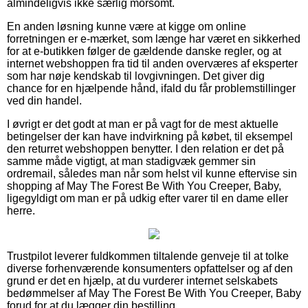
almindeligvis ikke særlig morsomt.
En anden løsning kunne være at kigge om online
forretningen er e-mærket, som længe har været en sikkerhed
for at e-butikken følger de gældende danske regler, og at
internet webshoppen fra tid til anden overværes af eksperter
som har nøje kendskab til lovgivningen. Det giver dig
chance for en hjælpende hånd, ifald du får problemstillinger
ved din handel.
I øvrigt er det godt at man er på vagt for de mest aktuelle
betingelser der kan have indvirkning på købet, til eksempel
den returret webshoppen benytter. I den relation er det på
samme måde vigtigt, at man stadigvæk gemmer sin
ordremail, således man når som helst vil kunne eftervise sin
shopping af May The Forest Be With You Creeper, Baby,
ligegyldigt om man er på udkig efter varer til en dame eller
herre.
Trustpilot leverer fuldkommen tiltalende genveje til at tolke
diverse forhenværende konsumenters opfattelser og af den
grund er det en hjælp, at du vurderer internet selskabets
bedømmelser af May The Forest Be With You Creeper, Baby
forud for at du lægger din bestilling.