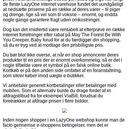
de fleste LazyOne internet varehuse fundet det uundgåeligt
at nedsætte priserne på en række af deres varer – til piger
og drenge, lige så vel som til voksne – enormt, og endda
nogle gange garantere fragt uden omkostninger.
Dog kan det imidlertid være rentabelt at efterprøve en række
internet forretninger efter rabat på May The Forest Be With
You Creeper, Baby forud for at du færdiggør din shopping,
så du er tryg ved at modtage den prisbilligste pris.
Du bør blot ikke overse, at når en shop annoncerer deres
produkter til en pris der er enormt overkommelig, så er det i
nogle tilfælde være et symbol på en falsk online butik.
Kortkøb er på den anden side omfattet af en foranstaltning,
som sikrer køber imod uægte e-butikker.
Vi anbefaler generelt kortbetalinger eller betalinger med
mobilen. Som et alternativ burde du drage fordel af et
afdragstilbud fra for eksempel ViaBill, forudsat du
foretrækker at afdrage prisen i flere bidder.
Inden nogen shopper i en LazyOne webshop kunne man de
facto gennemse e-shoppens betingelser, men det er