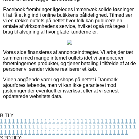
Facebook frembringer ligeledes immervæk solide løsninger
til at få et kig ind i online butikkens pålidelighed. Tilmed ser
vi en række outlets på nettet hvor folk kan publicere en
omtale af virksomhedens service, hvilket også må tages i
brug til afvejning af hvor glade kunderne er.
Vores side finansieres af annonceindtægter. Vi arbejder tæt
sammen med mange internet outlets idet vi annoncerer
forretningernes produkter, og tjener betaling i tilfælde af at de
personer vi sender videre realiserer et køb.
Viden angående varer og shops på nettet i Danmark
ajourføres løbende, men vi kan ikke garantere imod
justeringer der eventuelt er iværksat efter at vi senest
opdaterede websitets data.
BITLY:
1
1
1
1
1
1
1
1
1
1
1
1
1
1
1
1
1
1
1
1
1
1
1
1
1
1
1
1
1
1
1
1
1
1
1
1
1
1
1
1
1
1
1
1
1
1
1
1
1
1
1
1
1
1
1
1
1
1
1
1
1
1
1
1
1
1
1
1
1
1
1
1
1
1
1
1
1
1
1
1
1
1
1
1
1
1
1
1
1
1
1
1
1
1
1
1
1
1
1
1
SPOTIFY: