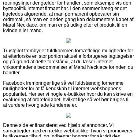
retningslinjer der gælder for handlen, som eksempelvis den
byttepolitik internet firmaet har. I den sammenhæng er det
ligeledes afgørende, at man permanent opbevarer sin
ordremail, så man en anden gang kan dokumentere købet af
Maral Necklace, om man er på udkig efter et produkt til en
kvinde eller mand.
Trustpilot frembyder fuldkommen fortræffelige muligheder for
at efterforske en stor portion aktuelle forbrugeres iagttagelser
og på grund af dette foreslår vi, at du læser internet
virksomhedens bedømmelser af Maral Necklace forinden du
handler.
Facebook frembringer lige så vel fuldstændig fornemme
muligheder for at få kendskab til internet webshoppens
popularitet. Her ser vi nogle e-butikker hvor du kan skrive en
evaluering af ordreforløbet, hvilket lige så vel bør bruges til
at vurdere hvor glade kunderne er.
Denne side er finansieret ved hjælp af annoncer. Vi
samarbejder med en række webbutikker hvori vi promoverer
butikkernes tilbud, og indhenter honorar for så vidt den