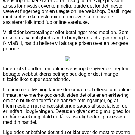
webshop markedsfører varer til salg for en salgspris som
anses for mystisk overkommelig, burde det for det meste
være et fingerpeg om en uægte online webshop. Bestillinger
med kort er ikke desto mindre omfavnet af en lov, der
assisterer folk imod fup online varehuse.
Vi tilråder kortbetalinger eller betalinger med mobilen. Som
en alternativ mulighed kan du benytte en afdragsordning fra
fx ViaBill, når du hellere vil afdrage prisen over en længere
periode.
Inden folk handler i en online webshop behøver de i reglen
betragte webbutikkens betingelser, dog er det i mange
tilfælde ikke super spændende.
En nemmere løsning kunne derfor være at efterse om online
firmaet er e-mærke godkendt, siden det ofte er en erklæring
om at e-butikken forstår de danske retningslinjer, og at
hjemmesiden rutinemæssigt undersøges af specialister der
er indført i lovgivningen. Desuden giver det dig mulighed for
en håndsrækning, ifald du får vanskeligheder i processen
med din handel.
Ligeledes anbefales det at du er klar over de mest relevante