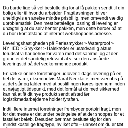
Du burde lige så vel beslutte dig for at få pakken sendt til din
bolig eller til hvor du arbejder. Fragtløsningen bliver
uheldigvis en anelse mindre prisbillig, men omvendt vældig
uproblematisk. Den mest betalelige løsning til levering er
unægtelig at du selv henter pakken, men dette beroer på at
du bor i kort afstand af internet webshoppens adresse.
Leveringshastigheden på Perlesmykker > Waterproof >
NYHED > Smykker > Halskæder er usædvanlig aktuel
forudsat vi har behov for varen med det samme, og af den
grund er det sandelig relevant at vi ser den anslåede
leveringstid på det vedkommende produkt.
En række online forretninger udlover 1 dags levering på en
hel del varer, eksempelvis Maral Necklace, men vær obs på
at det står og falder med at bestillingen køres igennem inden
et nøjagtigt tidspunkt, med det formål at de med sikkerhed
kan nå at få dit nye produkt sendt afsted før
logistikmedarbejderne holder fyraften.
Indtil flere internet forretninger frembyder portofri fragt, men
for det meste er det under betingelse af at der shoppes for et
fastslået beløb. Desuden bør man beslutte sig for den
mindst kostelige fragttype, hvilket ofte – uanset om du er tæt