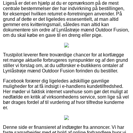
Ligeså er det en hjælp at du er opmærksom på de mest
centrale bestemmelser der har indvirkning på bestillingen,
for eksempel hvilken returret e-forretningen anvender. På
grund af dette er det ligeledes essesentielt, at man altid
gemmer ens kvitteringsmail, således man altid kan
dokumentere sin ordre af Lynlåstrøje mænd Outdoor Fusion,
om du skal købe en gave til en dreng eller pige.
Trustpilot leverer flere troværdige chancer for at kortlægge
ret mange aktuelle forbrugeres synspunkter og af den grund
stiller vi forslag om, at du udforsker e-butikkens omtaler af
Lynlåstrøje mænd Outdoor Fusion forinden du bestiller.
Facebook forærer dig ligeledes adskillige gavnlige
muligheder for at få indsigt i e-handlens kundetilfredshed.
Her møder vi faktisk internet varehuse som gør det muligt at
nedfælde en kritik af virksomhedens service, som lige så vel
bør drages fordel af til vurdering af hvor tilfredse kunderne
er.
Denne side er finansieret af indtægter fra annoncer. Vi har
faste samarbejder med et hold af online forhandlere hvor vi