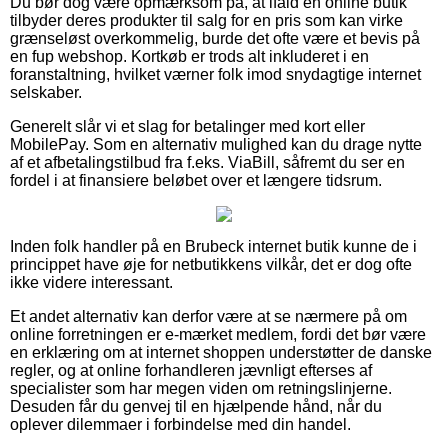
Du bør dog være opmærksom på, at ifald en online butik
tilbyder deres produkter til salg for en pris som kan virke
grænseløst overkommelig, burde det ofte være et bevis på
en fup webshop. Kortkøb er trods alt inkluderet i en
foranstaltning, hvilket værner folk imod snydagtige internet
selskaber.
Generelt slår vi et slag for betalinger med kort eller
MobilePay. Som en alternativ mulighed kan du drage nytte
af et afbetalingstilbud fra f.eks. ViaBill, såfremt du ser en
fordel i at finansiere beløbet over et længere tidsrum.
Inden folk handler på en Brubeck internet butik kunne de i
princippet have øje for netbutikkens vilkår, det er dog ofte
ikke videre interessant.
Et andet alternativ kan derfor være at se nærmere på om
online forretningen er e-mærket medlem, fordi det bør være
en erklæring om at internet shoppen understøtter de danske
regler, og at online forhandleren jævnligt efterses af
specialister som har megen viden om retningslinjerne.
Desuden får du genvej til en hjælpende hånd, når du
oplever dilemmaer i forbindelse med din handel.