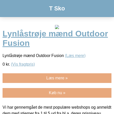
T Sko
Lynlåstrøje mænd Outdoor
Fusion
Lynlåstrøje mænd Outdoor Fusion
(Læs mere)
0
kr.
(Vis fragtpris)
Læs mere »
Køb nu »
Vi har gennemgået de mest populære webshops og anmeldt
dem med stjerner fra 1 til 5 ud fra bl.a. deres prisniveau,