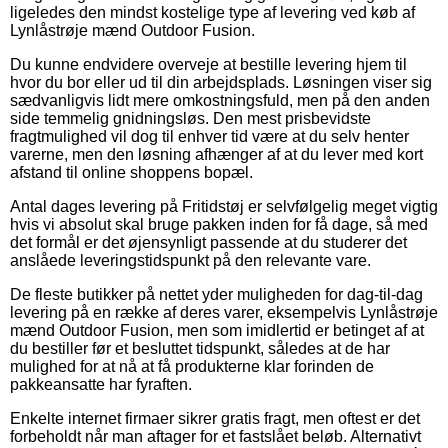
ligeledes den mindst kostelige type af levering ved køb af
Lynlåstrøje mænd Outdoor Fusion.
Du kunne endvidere overveje at bestille levering hjem til
hvor du bor eller ud til din arbejdsplads. Løsningen viser sig
sædvanligvis lidt mere omkostningsfuld, men på den anden
side temmelig gnidningsløs. Den mest prisbevidste
fragtmulighed vil dog til enhver tid være at du selv henter
varerne, men den løsning afhænger af at du lever med kort
afstand til online shoppens bopæl.
Antal dages levering på Fritidstøj er selvfølgelig meget vigtig
hvis vi absolut skal bruge pakken inden for få dage, så med
det formål er det øjensynligt passende at du studerer det
anslåede leveringstidspunkt på den relevante vare.
De fleste butikker på nettet yder muligheden for dag-til-dag
levering på en række af deres varer, eksempelvis Lynlåstrøje
mænd Outdoor Fusion, men som imidlertid er betinget af at
du bestiller før et besluttet tidspunkt, således at de har
mulighed for at nå at få produkterne klar forinden de
pakkeansatte har fyraften.
Enkelte internet firmaer sikrer gratis fragt, men oftest er det
forbeholdt når man aftager for et fastslået beløb. Alternativt