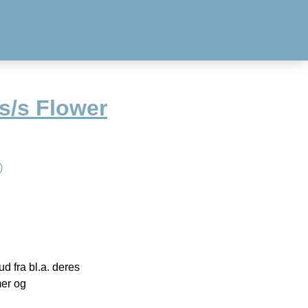
s/s Flower
)
 fra bl.a. deres
mer og