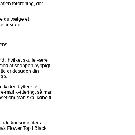
af en forordning, der
de du vælge et
re tidsrum.
pens
dt, hvilket skulle være
e med at shoppen hyppigt
tte er desuden din
køb.
 fx den bytteret e-
 e-mail kvittering, så man
nset om man skal købe til
værende konsumenters
s/s Flower Top i Black