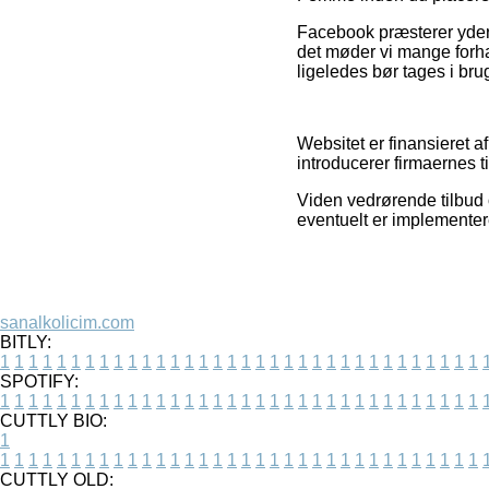
Facebook præsterer yderm
det møder vi mange forha
ligeledes bør tages i bru
Websitet er finansieret 
introducerer firmaernes 
Viden vedrørende tilbud o
eventuelt er implementere
sanalkolicim.com
BITLY:
1
1
1
1
1
1
1
1
1
1
1
1
1
1
1
1
1
1
1
1
1
1
1
1
1
1
1
1
1
1
1
1
1
1
SPOTIFY:
1
1
1
1
1
1
1
1
1
1
1
1
1
1
1
1
1
1
1
1
1
1
1
1
1
1
1
1
1
1
1
1
1
1
CUTTLY BIO:
1
1
1
1
1
1
1
1
1
1
1
1
1
1
1
1
1
1
1
1
1
1
1
1
1
1
1
1
1
1
1
1
1
1
1
CUTTLY OLD: