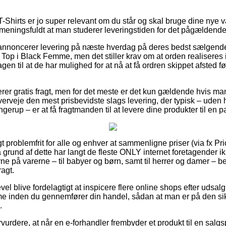
-Shirts er jo super relevant om du står og skal bruge dine nye va
s meningsfuldt at man studerer leveringstiden for det pågældende
 annoncerer levering på næste hverdag på deres bedst sælgend
Top i Black Femme, men det stiller krav om at orden realiseres i
en til at de har mulighed for at nå at få ordren skippet afsted 
er gratis fragt, men for det meste er det kun gældende hvis man b
erveje den mest prisbevidste slags levering, der typisk – uden 
erup – er at få fragtmanden til at levere dine produkter til en 
t problemfrit for alle og enhver at sammenligne priser (via fx P
 grund af dette har langt de fleste ONLY internet foretagender
ne på varerne – til babyer og børn, samt til herrer og damer – b
ragt.
vel blive fordelagtigt at inspicere flere online shops efter udsal
e inden du gennemfører din handel, sådan at man er på den sik
.
urdere, at når en e-forhandler frembyder et produkt til en salg