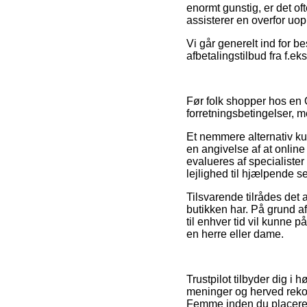
enormt gunstig, er det of
assisterer en overfor uopr
Vi går generelt ind for b
afbetalingstilbud fra f.ek
Før folk shopper hos e
forretningsbetingelser, m
Et nemmere alternativ ku
en angivelse af at online
evalueres af specialist
lejlighed til hjælpende se
Tilsvarende tilrådes det
butikken har. På grund af
til enhver tid vil kunne 
en herre eller dame.
Trustpilot tilbyder dig 
meninger og herved rekom
Femme inden du placerer