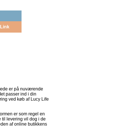
Link
nyttede er på nuværende
et passer ind i din
ring ved køb af Lucy Life
gtformen er som regel en
l levering vil dog i de
eden af online butikkens