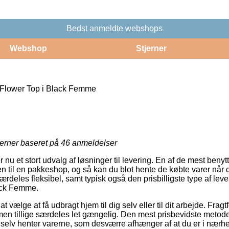
Bedst anmeldte webshops
Webshop
Stjerner
 Flower Top i Black Femme
jerner baseret på
46
anmeldelser
ler nu et stort udvalg af løsninger til levering. En af de mest be
ren til en pakkeshop, og så kan du blot hente de købte varer når d
rdeles fleksibel, samt typisk også den prisbilligste type af leve
ack Femme.
t vælge at få udbragt hjem til dig selv eller til dit arbejde. Fra
n tillige særdeles let gængelig. Den mest prisbevidste metode ti
du selv henter varerne, som desværre afhænger af at du er i nærh