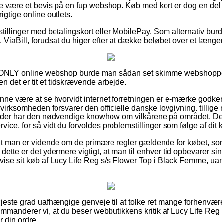
te være et bevis på en fup webshop. Køb med kort er dog en del 
igtige online outlets.
estillinger med betalingskort eller MobilePay. Som alternativ bur
s. ViaBill, forudsat du higer efter at dække beløbet over et længe
n ONLY online webshop burde man sådan set skimme webshop
en det er tit et tidskrævende arbejde.
nne være at se hvorvidt internet forretningen er e-mærke godken
 virksomheden forsvarer den officielle danske lovgivning, tillig
er der har den nødvendige knowhow om vilkårene på området. De
rvice, for så vidt du forvoldes problemstillinger som følge af dit 
 at man er vidende om de primære regler gældende for købet, som
 dette er det ydermere vigtigt, at man til enhver tid opbevarer sin
påvise sit køb af Lucy Life Reg s/s Flower Top i Black Femme, ua
i højeste grad uafhængige genveje til at tolke ret mange forhen
manderer vi, at du beser webbutikkens kritik af Lucy Life Reg 
 din ordre.