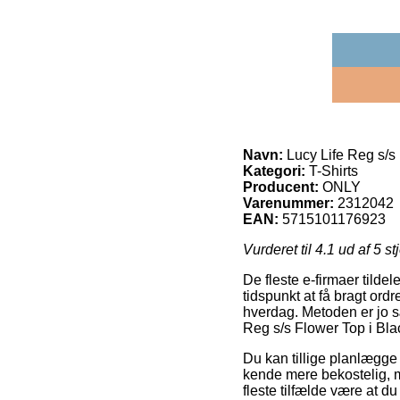
Navn:
Lucy Life Reg s/s
Kategori:
T-Shirts
Producent:
ONLY
Varenummer:
2312042
EAN:
5715101176923
Vurderet til
4.1
ud af 5 st
De fleste e-firmaer tilde
tidspunkt at få bragt ord
hverdag. Metoden er jo sæ
Reg s/s Flower Top i Bl
Du kan tillige planlægge a
kende mere bekostelig, me
fleste tilfælde være at 