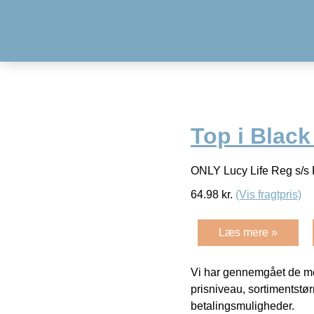
Top i Blac
ONLY Lucy Life Reg s/s 
64.98
kr.
(Vis fragtpris)
Læs mere »
Vi har gennemgået de mes
prisniveau, sortimentstø
betalingsmuligheder.