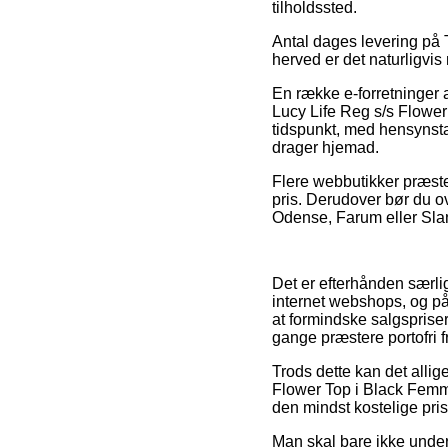
tilholdssted.
Antal dages levering på T
herved er det naturligvi
En række e-forretninger
Lucy Life Reg s/s Flower 
tidspunkt, med hensynstag
drager hjemad.
Flere webbutikker præster
pris. Derudover bør du ov
Odense, Farum eller Slang
Det er efterhånden særlig
internet webshops, og på
at formindske salgspriser
gange præstere portofri f
Trods dette kan det allige
Flower Top i Black Femm
den mindst kostelige pris
Man skal bare ikke underv