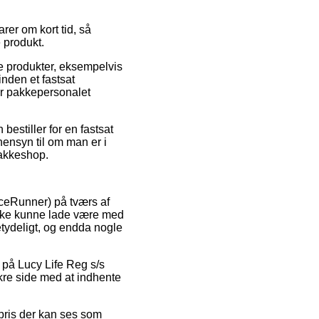
rer om kort tid, så
 produkt.
e produkter, eksempelvis
nden et fastsat
før pakkepersonalet
estiller for en fastsat
hensyn til om man er i
pakkeshop.
riceRunner) på tværs af
 ikke kunne lade være med
etydeligt, og endda nogle
g på Lucy Life Reg s/s
re side med at indhente
spris der kan ses som