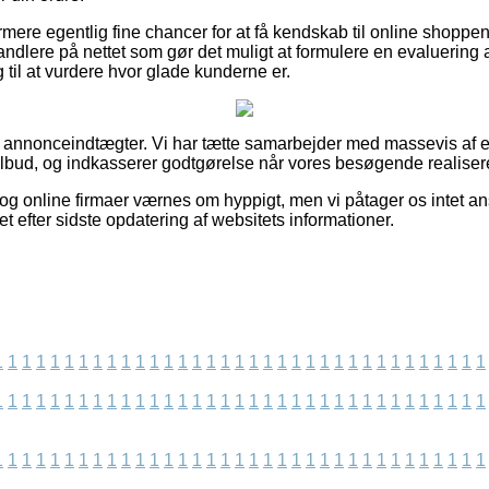
ere egentlig fine chancer for at få kendskab til online shopp
ndlere på nettet som gør det muligt at formulere en evaluering a
g til at vurdere hvor glade kunderne er.
af annonceindtægter. Vi har tætte samarbejder med massevis af e
tilbud, og indkasserer godtgørelse når vores besøgende realisere
g online firmaer værnes om hyppigt, men vi påtager os intet ans
t efter sidste opdatering af websitets informationer.
1
1
1
1
1
1
1
1
1
1
1
1
1
1
1
1
1
1
1
1
1
1
1
1
1
1
1
1
1
1
1
1
1
1
1
1
1
1
1
1
1
1
1
1
1
1
1
1
1
1
1
1
1
1
1
1
1
1
1
1
1
1
1
1
1
1
1
1
1
1
1
1
1
1
1
1
1
1
1
1
1
1
1
1
1
1
1
1
1
1
1
1
1
1
1
1
1
1
1
1
1
1
1
1
1