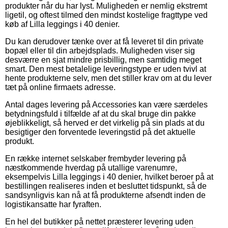
produkter når du har lyst. Muligheden er nemlig ekstremt
ligetil, og oftest tilmed den mindst kostelige fragttype ved
køb af Lilla leggings i 40 denier.
Du kan derudover tænke over at få leveret til din private
bopæl eller til din arbejdsplads. Muligheden viser sig
desværre en sjat mindre prisbillig, men samtidig meget
smart. Den mest betalelige leveringstype er uden tvivl at
hente produkterne selv, men det stiller krav om at du lever
tæt på online firmaets adresse.
Antal dages levering på Accessories kan være særdeles
betydningsfuld i tilfælde af at du skal bruge din pakke
øjeblikkeligt, så herved er det virkelig på sin plads at du
besigtiger den forventede leveringstid på det aktuelle
produkt.
En række internet selskaber frembyder levering på
næstkommende hverdag på utallige varenumre,
eksempelvis Lilla leggings i 40 denier, hvilket beroer på at
bestillingen realiseres inden et besluttet tidspunkt, så de
sandsynligvis kan nå at få produkterne afsendt inden de
logistikansatte har fyraften.
En hel del butikker på nettet præsterer levering uden