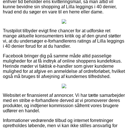
enhver tid beholder ens kvitteringsmail, så man altid vil
kunne bevidne sin shopping af Lilla leggings i 40 denier,
hvad end du søger en vare til en herre eller dame.
Trustpilot tilbyder evigt fine chancer for at udforske ret
mange aktuelle konsumenters kritik og af den grund støtter
vi, at du undersøger e-forhandlerens ratings af Lilla leggings
i 40 denier forud for at du handler.
Facebook bringer dig på samme måde altid passelige
muligheder for at få indtryk af online shoppens kundefokus.
Herinde møder vi faktisk e-handler som giver kunderne
mulighed for at afgive en anmeldelse af ordreforløbet, hvilket
også må bruges til afvejning af kundernes tilfredshed.
Websitet er finansieret af annoncer. Vi har tætte samarbejder
med en stribe e-forhandlere derved at vi promoverer deres
produkter, og indtjener kommission såfremt vores brugere
udfører en handel.
Informationer vedrørende tilbud og internet forretninger
opretholdes løbende, men vi kan ikke stilles ansvarlig for