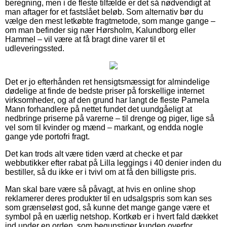
beregning, men i de fleste tilfælde er det så nødvendigt at
man aftager for et fastslået beløb. Som alternativ bør du
vælge den mest letkøbte fragtmetode, som mange gange –
om man befinder sig nær Hørsholm, Kalundborg eller
Hammel – vil være at få bragt dine varer til et
udleveringssted.
Det er jo efterhånden ret hensigtsmæssigt for almindelige
dødelige at finde de bedste priser på forskellige internet
virksomheder, og af den grund har langt de fleste Pamela
Mann forhandlere på nettet fundet det uundgåeligt at
nedbringe priserne på varerne – til drenge og piger, lige så
vel som til kvinder og mænd – markant, og endda nogle
gange yde portofri fragt.
Det kan trods alt være tiden værd at checke et par
webbutikker efter rabat på Lilla leggings i 40 denier inden du
bestiller, så du ikke er i tvivl om at få den billigste pris.
Man skal bare være så påvagt, at hvis en online shop
reklamerer deres produkter til en udsalgspris som kan ses
som grænseløst god, så kunne det mange gange være et
symbol på en uærlig netshop. Kortkøb er i hvert fald dækket
ind under en orden, som begunstiger kunden overfor