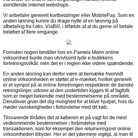
svindlende internet webshops.
Vi anbefaler generelt kortbetalinger eller MobilePay. Som en
anden løsning kunne du drage nytte af en løsning på
afbetaling fra f.eks. ViaBill, i tilfælde af at du gerne vil betale
beløbet af flere omgange.
Forinden nogen bestiller hos en Pamela Mann online
virksomhed burde man utvivlsomt tyde e-butikkens
forretningsvilkår, men det er i reglen ikke videre spændende.
En anden løsning kan derfor være at bemærke hvorvidt
online virksomheden er støttet af e-mærket, hvilket generelt
er et sympol på at online forretningen respekterer de danske
retningslinjer, udover at den undertiden kigges til af fagfolk
som er meget bekendte med bestemmelserne på området.
Derudover giver det dig mulighed for at blive hjulpet, hvis du
møder vanskeligheder i forbindelse med dit køb.
Tilsvarende tilrådes det at køberen er på vagt for de mest
vedkommende bestemmelser i forbindelse med
transaktionen, som for eksempel den returneringsret online
virksomheden tilbyder. Her er det ydermere vigtigt, at man til