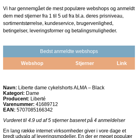
Vi har gennemgået de mest populære webshops og anmeldt
dem med stjerner fra 1 til 5 ud fra bl.a. deres prisniveau,
sortimentstørrelse, kundeservice, brugervenlighed,
betingelser, leveringsformer og betalingsmuligheder.
Bedst anmeldte webshops
Webshop
Stjerner
Link
Navn:
Liberte dame cykelshorts ALMA – Black
Kategori:
Dame
Producent:
Liberté
Varenummer:
41689712
EAN:
5707085166342
Vurderet til
4.9
ud af 5 stjerner baseret på
4
anmeldelser
En lang række internet virksomheder giver i vore dage et
bredt udvalg af leveringsmodeller. En der er meget populær