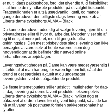
er nu til dags pakkeshops, fordi det giver dig fuld fleksibilitet
til at hente de nyindkøbte produkter på et valgfrit tidspunkt.
Fragtmuligheden er altså usædvanlig ligetil, og mange
gange derudover den billigste slags levering ved køb af
Liberte dame cykelshorts ALMA – Black.
Du kunne derudover udse dig at vælge levering hjem til din
privatadresse eller til hvor du arbejder. Metoden viser sig af
og til en sjat mere pebret, men til gengæld ultra
gnidningsløs. Den mest prisbevidste slags levering kan ikke
benægtes at være selv at hente varerne, som dog
nødvendiggør at du befinder dig nærved online
forhandlerens arbejdslager.
Leveringsdygtigheden på Dame kan være meget væsentlig i
tilfælde af at man har brug for varen lige om lidt, så af den
grund er det særdeles aktuelt at du undersøger
leveringstiden ved det pågældende produkt.
De fleste internet outlets stiller udsigt til muligheden for dag-
til-dag levering på deres favorit produkter, eksempelvis
Liberte dame cykelshorts ALMA – Black, hvilket dog er
påkrævet at ordren laves før et givent tidspunkt, så at de kan
nå at få varen på posthuset forinden pakkepersonalet har
fyraften.