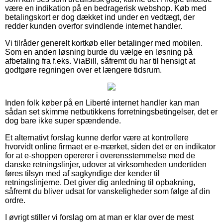
være en indikation på en bedragerisk webshop. Køb med
betalingskort er dog dækket ind under en vedtægt, der
redder kunden overfor svindlende internet handler.
Vi tilråder generelt kortkøb eller betalinger med mobilen.
Som en anden løsning burde du vælge en løsning på
afbetaling fra f.eks. ViaBill, såfremt du har til hensigt at
godtgøre regningen over et længere tidsrum.
Inden folk køber på en Liberté internet handler kan man
sådan set skimme netbutikkens forretningsbetingelser, det er
dog bare ikke super spændende.
Et alternativt forslag kunne derfor være at kontrollere
hvorvidt online firmaet er e-mærket, siden det er en indikator
for at e-shoppen opererer i overensstemmelse med de
danske retningslinjer, udover at virksomheden undertiden
føres tilsyn med af sagkyndige der kender til
retningslinjerne. Det giver dig anledning til opbakning,
såfremt du bliver udsat for vanskeligheder som følge af din
ordre.
I øvrigt stiller vi forslag om at man er klar over de mest