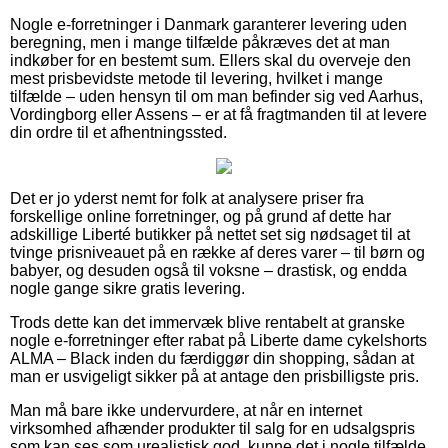
Nogle e-forretninger i Danmark garanterer levering uden
beregning, men i mange tilfælde påkræves det at man
indkøber for en bestemt sum. Ellers skal du overveje den
mest prisbevidste metode til levering, hvilket i mange
tilfælde – uden hensyn til om man befinder sig ved Aarhus,
Vordingborg eller Assens – er at få fragtmanden til at levere
din ordre til et afhentningssted.
Det er jo yderst nemt for folk at analysere priser fra
forskellige online forretninger, og på grund af dette har
adskillige Liberté butikker på nettet set sig nødsaget til at
tvinge prisniveauet på en række af deres varer – til børn og
babyer, og desuden også til voksne – drastisk, og endda
nogle gange sikre gratis levering.
Trods dette kan det immervæk blive rentabelt at granske
nogle e-forretninger efter rabat på Liberte dame cykelshorts
ALMA – Black inden du færdiggør din shopping, sådan at
man er usvigeligt sikker på at antage den prisbilligste pris.
Man må bare ikke undervurdere, at når en internet
virksomhed afhænder produkter til salg for en udsalgspris
som kan ses som urealistisk god, kunne det i nogle tilfælde