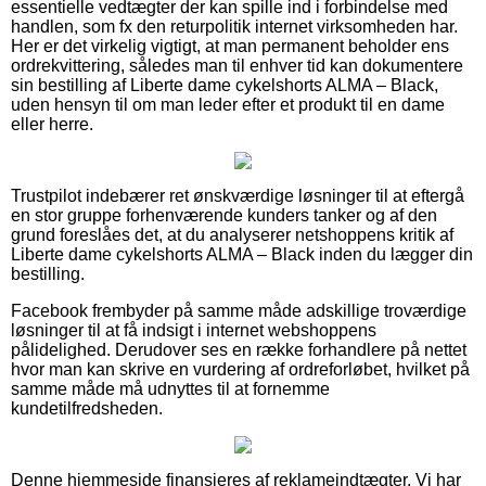
essentielle vedtægter der kan spille ind i forbindelse med
handlen, som fx den returpolitik internet virksomheden har.
Her er det virkelig vigtigt, at man permanent beholder ens
ordrekvittering, således man til enhver tid kan dokumentere
sin bestilling af Liberte dame cykelshorts ALMA – Black,
uden hensyn til om man leder efter et produkt til en dame
eller herre.
Trustpilot indebærer ret ønskværdige løsninger til at eftergå
en stor gruppe forhenværende kunders tanker og af den
grund foreslåes det, at du analyserer netshoppens kritik af
Liberte dame cykelshorts ALMA – Black inden du lægger din
bestilling.
Facebook frembyder på samme måde adskillige troværdige
løsninger til at få indsigt i internet webshoppens
pålidelighed. Derudover ses en række forhandlere på nettet
hvor man kan skrive en vurdering af ordreforløbet, hvilket på
samme måde må udnyttes til at fornemme
kundetilfredsheden.
Denne hjemmeside finansieres af reklameindtægter. Vi har