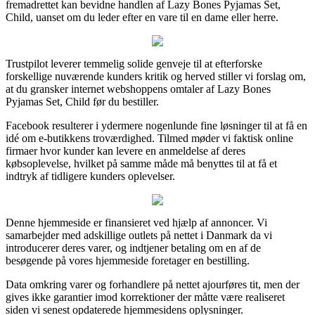
fremadrettet kan bevidne handlen af Lazy Bones Pyjamas Set,
Child, uanset om du leder efter en vare til en dame eller herre.
Trustpilot leverer temmelig solide genveje til at efterforske
forskellige nuværende kunders kritik og herved stiller vi forslag om,
at du gransker internet webshoppens omtaler af Lazy Bones
Pyjamas Set, Child før du bestiller.
Facebook resulterer i ydermere nogenlunde fine løsninger til at få en
idé om e-butikkens troværdighed. Tilmed møder vi faktisk online
firmaer hvor kunder kan levere en anmeldelse af deres
købsoplevelse, hvilket på samme måde må benyttes til at få et
indtryk af tidligere kunders oplevelser.
Denne hjemmeside er finansieret ved hjælp af annoncer. Vi
samarbejder med adskillige outlets på nettet i Danmark da vi
introducerer deres varer, og indtjener betaling om en af de
besøgende på vores hjemmeside foretager en bestilling.
Data omkring varer og forhandlere på nettet ajourføres tit, men der
gives ikke garantier imod korrektioner der måtte være realiseret
siden vi senest opdaterede hjemmesidens oplysninger.