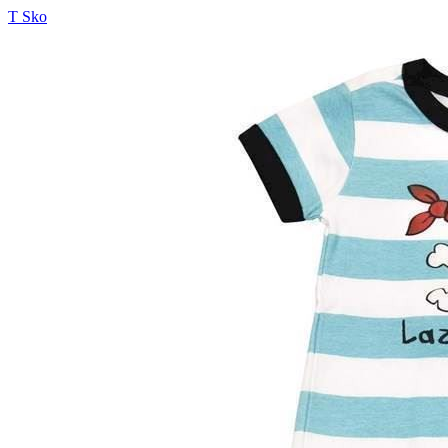
T Sko