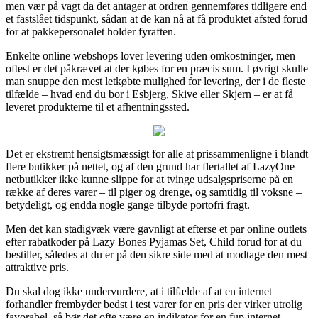
men vær på vagt da det antager at ordren gennemføres tidligere end
et fastslået tidspunkt, sådan at de kan nå at få produktet afsted forud
for at pakkepersonalet holder fyraften.
Enkelte online webshops lover levering uden omkostninger, men
oftest er det påkrævet at der købes for en præcis sum. I øvrigt skulle
man snuppe den mest letkøbte mulighed for levering, der i de fleste
tilfælde – hvad end du bor i Esbjerg, Skive eller Skjern – er at få
leveret produkterne til et afhentningssted.
Det er ekstremt hensigtsmæssigt for alle at prissammenligne i blandt
flere butikker på nettet, og af den grund har flertallet af LazyOne
netbutikker ikke kunne slippe for at tvinge udsalgspriserne på en
række af deres varer – til piger og drenge, og samtidig til voksne –
betydeligt, og endda nogle gange tilbyde portofri fragt.
Men det kan stadigvæk være gavnligt at efterse et par online outlets
efter rabatkoder på Lazy Bones Pyjamas Set, Child forud for at du
bestiller, således at du er på den sikre side med at modtage den mest
attraktive pris.
Du skal dog ikke undervurdere, at i tilfælde af at en internet
forhandler frembyder bedst i test varer for en pris der virker utrolig
favorabel, så bør det ofte være en indikator for en fup internet