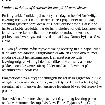
Vurderet til
4.4
ud af 5 stjerner baseret på
17
anmeldelser
En lang række butikker på nettet yder i dag en hel del forskellige
leveringsmetoder. En af dem der er mest populær er nu om dage
afhentningssteder, fordi det så er super fleksibelt for dig at kunne
hente de købte produkter når du har mulighed for det. Løsningen er
jo særligt overkommelig, samt desuden derudover den mest
prisbevidste leveringsversion ved køb af Lazy Bones Pyjamas Set,
Child.
Du kan på samme måde prøve at vælge levering til din bopæl eller
til dit arbejdes adresse. Fragtformen er ofte en anelse dyrere, men
endda ekstremt hensigtsmæssig. Den mest prisbevidste
leveringsudgave vil dog i de fleste tilfælde være selv at hente
pakken, som desværre står og falder med at du lever tæt på
netbutikkens tilholdssted.
Fragtperioden på Nattøj er naturligvis meget udslagsgivende hvis vi
mangler varen med det samme, så i det øjemed er det selvfølgelig
essentielt at vi gransker den anslåede leveringstid ved det respektive
produkt.
Størstedelen af internet shops udlover dag-til-dag levering på en
række varenumre, eksempelvis Lazy Bones Pyjamas Set, Child,