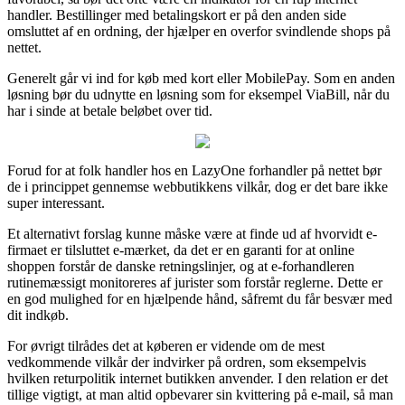
handler. Bestillinger med betalingskort er på den anden side
omsluttet af en ordning, der hjælper en overfor svindlende shops på
nettet.
Generelt går vi ind for køb med kort eller MobilePay. Som en anden
løsning bør du udnytte en løsning som for eksempel ViaBill, når du
har i sinde at betale beløbet over tid.
Forud for at folk handler hos en LazyOne forhandler på nettet bør
de i princippet gennemse webbutikkens vilkår, dog er det bare ikke
super interessant.
Et alternativt forslag kunne måske være at finde ud af hvorvidt e-
firmaet er tilsluttet e-mærket, da det er en garanti for at online
shoppen forstår de danske retningslinjer, og at e-forhandleren
rutinemæssigt monitoreres af jurister som forstår reglerne. Dette er
en god mulighed for en hjælpende hånd, såfremt du får besvær med
dit indkøb.
For øvrigt tilrådes det at køberen er vidende om de mest
vedkommende vilkår der indvirker på ordren, som eksempelvis
hvilken returpolitik internet butikken anvender. I den relation er det
tillige vigtigt, at man altid opbevarer sin kvittering på e-mail, så man