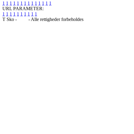
1
1
1
1
1
1
1
1
1
1
1
1
1
1
URL PARAMETER:
1
1
1
1
1
1
1
1
1
1
T Sko -
Blog
- Alle rettigheder forbeholdes