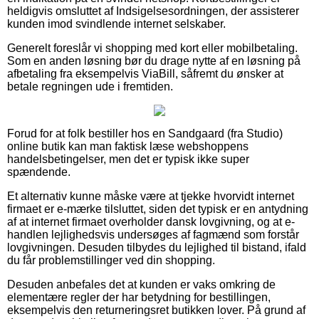
heldigvis omsluttet af Indsigelsesordningen, der assisterer
kunden imod svindlende internet selskaber.
Generelt foreslår vi shopping med kort eller mobilbetaling.
Som en anden løsning bør du drage nytte af en løsning på
afbetaling fra eksempelvis ViaBill, såfremt du ønsker at
betale regningen ude i fremtiden.
Forud for at folk bestiller hos en Sandgaard (fra Studio)
online butik kan man faktisk læse webshoppens
handelsbetingelser, men det er typisk ikke super
spændende.
Et alternativ kunne måske være at tjekke hvorvidt internet
firmaet er e-mærke tilsluttet, siden det typisk er en antydning
af at internet firmaet overholder dansk lovgivning, og at e-
handlen lejlighedsvis undersøges af fagmænd som forstår
lovgivningen. Desuden tilbydes du lejlighed til bistand, ifald
du får problemstillinger ved din shopping.
Desuden anbefales det at kunden er vaks omkring de
elementære regler der har betydning for bestillingen,
eksempelvis den returneringsret butikken lover. På grund af