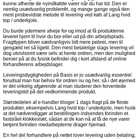
kunne afhente de nyindkøbte varer når du har tid. Den er
nemlig usædvanlig problemfri, og mange gange også den
mest prisbevidste metode til levering ved køb af Lang hvid
top / underkjole.
Du burde ydermere afveje for og imod at få produkterne
leveret hjem til hvor du bor eller ud på din arbejdsplads.
Fragttypen bliver sædvanligvis lidt mere pebret, men til
gengæld ret så ligetil. Den mest betalelige slags levering vil
dog utvivlsomt være selv at hente ordren, men den mulighed
beroer på at du fysisk befinder dig i kort afstand af online
forhandlerens arbejdslager.
Leveringsdygtigheden på Basis er jo usædvanlig essentiel
forudsat man har behov for ordren nu og her, så i det øjemed
er det virkelig afgørende at man studerer den forventede
leveringstid på det vedkommende produkt.
Størstedelen af e-handler tilsiger 1 dags fragt på de fleste
produkter, eksempelvis Lang hvid top / underkjole, men husk
at det nødvendiggør at bestillingen indsendes forinden et
fastslået klokkeslæt, sådan at de kan nå at få de nye varer
betjent forinden medarbejderne drager hjemad.
En hel del forhandlere på nettet lover levering uden betaling,