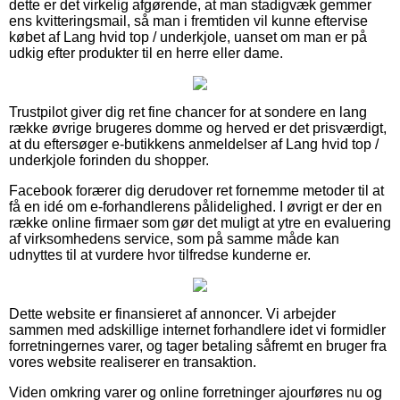
dette er det virkelig afgørende, at man stadigvæk gemmer
ens kvitteringsmail, så man i fremtiden vil kunne eftervise
købet af Lang hvid top / underkjole, uanset om man er på
udkig efter produkter til en herre eller dame.
Trustpilot giver dig ret fine chancer for at sondere en lang
række øvrige brugeres domme og herved er det prisværdigt,
at du eftersøger e-butikkens anmeldelser af Lang hvid top /
underkjole forinden du shopper.
Facebook forærer dig derudover ret fornemme metoder til at
få en idé om e-forhandlerens pålidelighed. I øvrigt er der en
række online firmaer som gør det muligt at ytre en evaluering
af virksomhedens service, som på samme måde kan
udnyttes til at vurdere hvor tilfredse kunderne er.
Dette website er finansieret af annoncer. Vi arbejder
sammen med adskillige internet forhandlere idet vi formidler
forretningernes varer, og tager betaling såfremt en bruger fra
vores website realiserer en transaktion.
Viden omkring varer og online forretninger ajourføres nu og