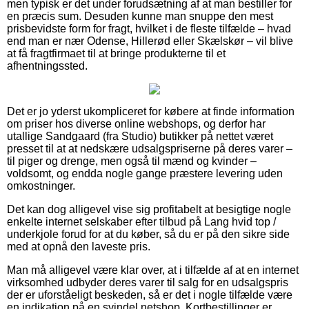
men typisk er det under forudsætning af at man bestiller for
en præcis sum. Desuden kunne man snuppe den mest
prisbevidste form for fragt, hvilket i de fleste tilfælde – hvad
end man er nær Odense, Hillerød eller Skælskør – vil blive
at få fragtfirmaet til at bringe produkterne til et
afhentningssted.
Det er jo yderst ukompliceret for købere at finde information
om priser hos diverse online webshops, og derfor har
utallige Sandgaard (fra Studio) butikker på nettet været
presset til at at nedskære udsalgspriserne på deres varer –
til piger og drenge, men også til mænd og kvinder –
voldsomt, og endda nogle gange præstere levering uden
omkostninger.
Det kan dog alligevel vise sig profitabelt at besigtige nogle
enkelte internet selskaber efter tilbud på Lang hvid top /
underkjole forud for at du køber, så du er på den sikre side
med at opnå den laveste pris.
Man må alligevel være klar over, at i tilfælde af at en internet
virksomhed udbyder deres varer til salg for en udsalgspris
der er uforståeligt beskeden, så er det i nogle tilfælde være
en indikation på en svindel netshop. Kortbestillinger er