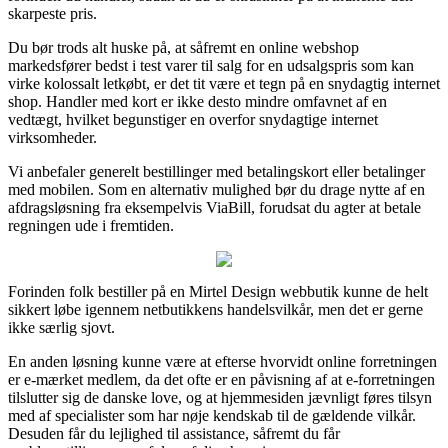
skarpeste pris.
Du bør trods alt huske på, at såfremt en online webshop
markedsfører bedst i test varer til salg for en udsalgspris som kan
virke kolossalt letkøbt, er det tit være et tegn på en snydagtig internet
shop. Handler med kort er ikke desto mindre omfavnet af en
vedtægt, hvilket begunstiger en overfor snydagtige internet
virksomheder.
Vi anbefaler generelt bestillinger med betalingskort eller betalinger
med mobilen. Som en alternativ mulighed bør du drage nytte af en
afdragsløsning fra eksempelvis ViaBill, forudsat du agter at betale
regningen ude i fremtiden.
Forinden folk bestiller på en Mirtel Design webbutik kunne de helt
sikkert løbe igennem netbutikkens handelsvilkår, men det er gerne
ikke særlig sjovt.
En anden løsning kunne være at efterse hvorvidt online forretningen
er e-mærket medlem, da det ofte er en påvisning af at e-forretningen
tilslutter sig de danske love, og at hjemmesiden jævnligt føres tilsyn
med af specialister som har nøje kendskab til de gældende vilkår.
Desuden får du lejlighed til assistance, såfremt du får