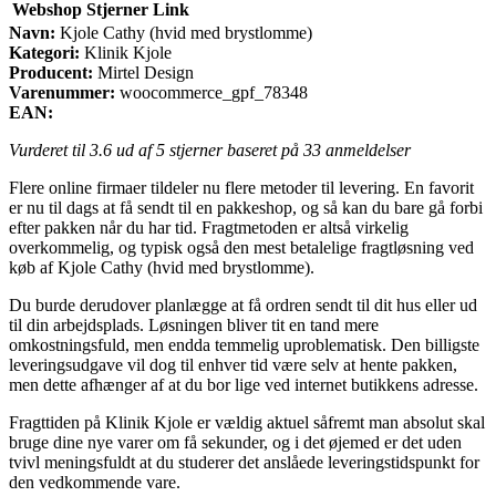
Webshop
Stjerner
Link
Navn:
Kjole Cathy (hvid med brystlomme)
Kategori:
Klinik Kjole
Producent:
Mirtel Design
Varenummer:
woocommerce_gpf_78348
EAN:
Vurderet til
3.6
ud af 5 stjerner baseret på
33
anmeldelser
Flere online firmaer tildeler nu flere metoder til levering. En favorit
er nu til dags at få sendt til en pakkeshop, og så kan du bare gå forbi
efter pakken når du har tid. Fragtmetoden er altså virkelig
overkommelig, og typisk også den mest betalelige fragtløsning ved
køb af Kjole Cathy (hvid med brystlomme).
Du burde derudover planlægge at få ordren sendt til dit hus eller ud
til din arbejdsplads. Løsningen bliver tit en tand mere
omkostningsfuld, men endda temmelig uproblematisk. Den billigste
leveringsudgave vil dog til enhver tid være selv at hente pakken,
men dette afhænger af at du bor lige ved internet butikkens adresse.
Fragttiden på Klinik Kjole er vældig aktuel såfremt man absolut skal
bruge dine nye varer om få sekunder, og i det øjemed er det uden
tvivl meningsfuldt at du studerer det anslåede leveringstidspunkt for
den vedkommende vare.