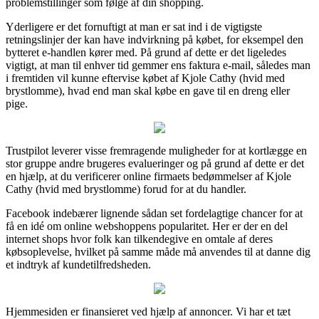
problemstillinger som følge af din shopping.
Yderligere er det fornuftigt at man er sat ind i de vigtigste
retningslinjer der kan have indvirkning på købet, for eksempel den
bytteret e-handlen kører med. På grund af dette er det ligeledes
vigtigt, at man til enhver tid gemmer ens faktura e-mail, således man
i fremtiden vil kunne eftervise købet af Kjole Cathy (hvid med
brystlomme), hvad end man skal købe en gave til en dreng eller
pige.
Trustpilot leverer visse fremragende muligheder for at kortlægge en
stor gruppe andre brugeres evalueringer og på grund af dette er det
en hjælp, at du verificerer online firmaets bedømmelser af Kjole
Cathy (hvid med brystlomme) forud for at du handler.
Facebook indebærer lignende sådan set fordelagtige chancer for at
få en idé om online webshoppens popularitet. Her er der en del
internet shops hvor folk kan tilkendegive en omtale af deres
købsoplevelse, hvilket på samme måde må anvendes til at danne dig
et indtryk af kundetilfredsheden.
Hjemmesiden er finansieret ved hjælp af annoncer. Vi har et tæt