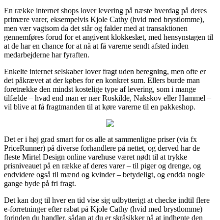
En række internet shops lover levering på næste hverdag på deres
primære varer, eksempelvis Kjole Cathy (hvid med brystlomme),
men vær vagtsom da det står og falder med at transaktionen
gennemføres forud for et angivent klokkeslæt, med hensynstagen til
at de har en chance for at nå at få varerne sendt afsted inden
medarbejderne har fyraften.
Enkelte internet selskaber lover fragt uden beregning, men ofte er
det påkrævet at der købes for en konkret sum. Ellers burde man
foretrække den mindst kostelige type af levering, som i mange
tilfælde – hvad end man er nær Roskilde, Nakskov eller Hammel –
vil blive at få fragtmanden til at køre varerne til en pakkeshop.
Det er i høj grad smart for os alle at sammenligne priser (via fx
PriceRunner) på diverse forhandlere på nettet, og derved har de
fleste Mirtel Design online varehuse været nødt til at trykke
prisniveauet på en række af deres varer – til piger og drenge, og
endvidere også til mænd og kvinder – betydeligt, og endda nogle
gange byde på fri fragt.
Det kan dog til hver en tid vise sig udbytterigt at checke indtil flere
e-forretninger efter rabat på Kjole Cathy (hvid med brystlomme)
forinden du handler, sådan at du er skråsikker på at indhente den