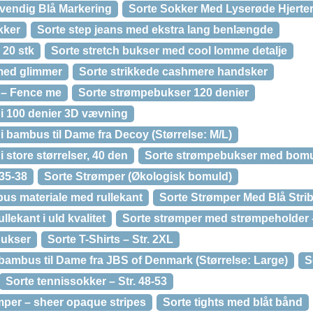
vendig Blå Markering
Sorte Sokker Med Lyserøde Hjerte
kker
Sorte step jeans med ekstra lang benlængde
 20 stk
Sorte stretch bukser med cool lomme detalje
 med glimmer
Sorte strikkede cashmere handsker
 – Fence me
Sorte strømpebukser 120 denier
i 100 denier 3D vævning
 bambus til Dame fra Decoy (Størrelse: M/L)
 store størrelser, 40 den
Sorte strømpebukser med bom
 35-38
Sorte Strømper (Økologisk bomuld)
bus materiale med rullekant
Sorte Strømper Med Blå Stri
lekant i uld kvalitet
Sorte strømper med strømpeholder –
bukser
Sorte T-Shirts – Str. 2XL
ld/bambus til Dame fra JBS of Denmark (Størrelse: Large)
S
Sorte tennissokker – Str. 48-53
mper – sheer opaque stripes
Sorte tights med blåt bånd