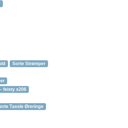
r
uld
Sorte Strømper
ber
 feisty s206
orte Tassle Øreringe