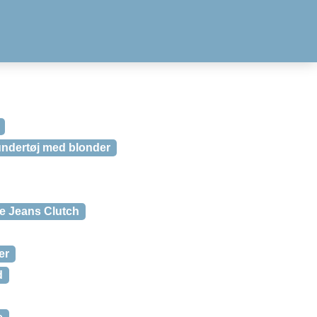
undertøj med blonder
e Jeans Clutch
er
d