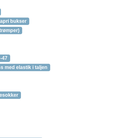
capri bukser
trømper)
0-47
s med elastik i taljen
æsokker