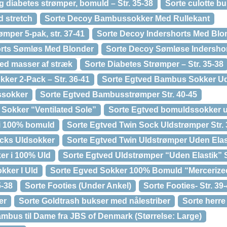
 diabetes strømper, bomuld – Str. 35-38
Sorte culotte b
d stretch
Sorte Decoy Bambussokker Med Rullekant
mper 5-pak, str. 37-41
Sorte Decoy Indershorts Med Blo
orts Sømløs Med Blonder
Sorte Decoy Sømløse Indersho
ed masser af stræk
Sorte Diabetes Strømper – Str. 35-38
ker 2-Pack – Str. 36-41
Sorte Egtved Bambus Sokker Ud
ssokker
Sorte Egtved Bambusstrømper Str. 40-45
Sokker “Ventilated Sole”
Sorte Egtved bomuldssokker u
 i 100% bomuld
Sorte Egtved Twin Sock Uldstrømper Str. 
ocks Uldsokker
Sorte Egtved Twin Uldstrømper Uden Elas
er i 100% Uld
Sorte Egtved Uldstrømper “Uden Elastik” S
kker I Uld
Sorte Egved Sokker 100% Bomuld “Mercerize
5-38
Sorte Footies (Under Ankel)
Sorte Footies- Str. 39
er
Sorte Goldtrash bukser med nålestriber
Sorte herre
bambus til Dame fra JBS of Denmark (Størrelse: Large)