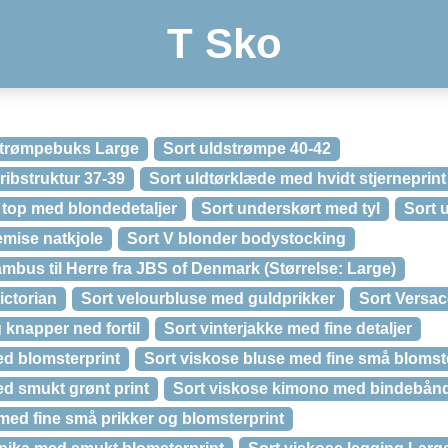
T Sko
strømpebuks Large
Sort uldstrømpe 40-42
ribstruktur 37-39
Sort uldtørklæde med hvidt stjerneprint
g top med blondedetaljer
Sort underskørt med tyl
Sort 
emise natkjole
Sort V blonder bodystocking
bambus til Herre fra JBS of Denmark (Størrelse: Large)
ictorian
Sort velourbluse med guldprikker
Sort Versac
 knapper ned fortil
Sort vinterjakke med fine detaljer
ed blomsterprint
Sort viskose bluse med fine små blomst
ed smukt grønt print
Sort viskose kimono med bindebån
med fine små prikker og blomsterprint