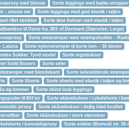
kosejersey med blonde
Sorte leggings med bælte-stroppe
let – amuse me
Sorte leggings med god elastik i taljen
ed rillet struktur
Sorte løse bukser med elastik i taljen
uld/bambus til Dame fra JBS of Denmark (Størrelse: Large)
kosejersey
Sorte netstrømper med strømpeholder – Radi
– Laluna
Sorte nylonstrømper til korte ben – 30 denier
betes Sokker, Tynd model
Sorte regnbukser
er Solid Boxers
Sorte seler
netstrømper med blondekant
Sorte selvsiddende strømper 
rts
Sorte Shorts
Sorte shorts med elastik i taljen og l
lås og lommer
Sorte skind look leggings
ingspuder til BH’en
Sorte skånebukser / cykelshorts i b
bomulds jersey
Sorte skånebukser i dejlig blød kvalitet
icrofiber
Sorte skånebukser i store størrelser
kelshorts i bomuldsjersey
Sorte sokker (Bomuld str. 36-