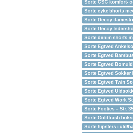
Sorte CSC komfort- og
Sorte cykelshorts me
Sorte Decoy damestrø
Sorte Decoy Indersh
Sorte denim shorts m
Sorte Egtved Ankelsok
Sorte Egtved Bambu
Sorte Egtved Bomuld 
Sorte Egtved Sokker
Sorte Egtved Twin S
Sorte Egtved Uldsokk
Sorte Egtved Work So
Sorte Footies – Str. 3
Sorte Goldtrash buks
Sorte hipsters i uld/