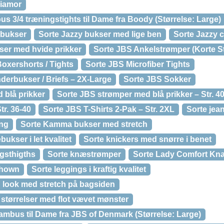
miamor
us 3/4 træningstights til Dame fra Boody (Størrelse: Large)
 bukser
Sorte Jazzy bukser med lige ben
Sorte Jazzy 
ser med hvide prikker
Sorte JBS Ankelstrømper (Korte S
oxershorts / Tights
Sorte JBS Microfiber Tights
derbukser / Briefs – 2X-Large
Sorte JBS Sokker
 blå prikker
Sorte JBS strømper med blå prikker – Str. 4
r. 36-40
Sorte JBS T-Shirts 2-Pak – Str. 2XL
Sorte jean
eng
Sorte Kamma bukser med stretch
ukser i let kvalitet
Sorte knickers med snørre i benet
ngsthigths
Sorte knæstrømper
Sorte Lady Comfort Kn
shown
Sorte leggings i kraftig kvalitet
d look med stretch på bagsiden
e størrelser med flot vævet mønster
bambus til Dame fra JBS of Denmark (Størrelse: Large)