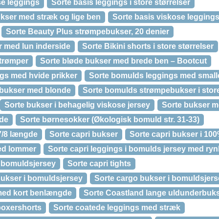
se leggings
Sorte basis leggings i store størrelser
kser med stræk og lige ben
Sorte basis viskose legging
Sorte Beauty Plus strømpebukser, 20 denier
r med lun inderside
Sorte Bikini shorts i store størrelser
strømper
Sorte bløde bukser med brede ben – Bootcut
gs med hvide prikker
Sorte bomulds leggings med smalle
bukser med blonde
Sorte bomulds strømpebukser i store
Sorte bukser i behagelig viskose jersey
Sorte bukser m
dde
Sorte børnesokker (Økologisk bomuld str. 31-33)
7/8 længde
Sorte capri bukser
Sorte capri bukser i 1
med lommer
Sorte capri leggings i bomulds jersey med ryn
i bomuldsjersey
Sorte capri tights
bukser i bomuldsjersey
Sorte cargo bukser i bomuldsjer
med kort benlængde
Sorte Coastland lange uldunderbuk
boxershorts
Sorte coatede leggings med stræk