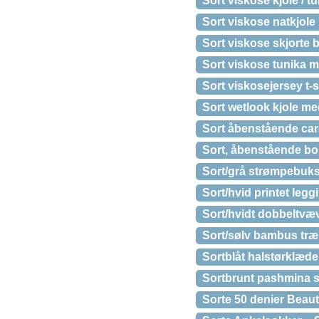
Sort viskose kjole / 
Sort viskose natkjole
Sort viskose skjorte 
Sort viskose tunika m
Sort viskosejersey t-
Sort wetlook kjole med
Sort åbenstående car
Sort, åbenstående bole
Sort/grå strømpebuks
Sort/hvid printet leg
Sort/hvidt dobbeltvæ
Sort/sølv bambus træn
Sortblåt halstørklæde 
Sortbrunt pashmina sjal
Sorte 50 denier Beau