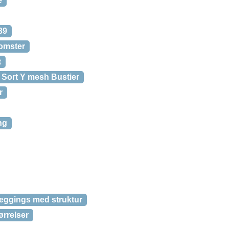
e
39
lomster
t
Sort Y mesh Bustier
r
ng
leggings med struktur
ørrelser