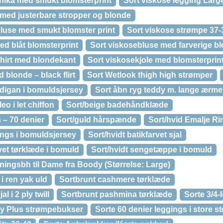
tunika med smukt blomsterprint
Sort viskose legging Larg
 med justerbare stropper og blonde
bluse med smukt blomster print
Sort viskose strømpe 37-
ed blåt blomsterprint
Sort viskosebluse med farverige b
shirt med blondekant
Sort viskosekjole med blomsterprin
 blonde – black flirt
Sort Wetlook thigh high strømper
digan i bomuldsjersey
Sort åbn ryg teddy m. lange ærme
o i let chiffon
Sort/beige badehåndklæde
 – 70 denier
Sort/guld hårspænde
Sort/hvid Emalje Ri
gings i bomuldsjersey
Sort/hvidt batikfarvet sjal
vet tørklæde i bomuld
Sort/hvidt sengetæppe i bomuld
ingsbh til Dame fra Boody (Størrelse: Large)
i ren yak uld
Sortbrunt cashmere tørklæde
 i 2 ply twill
Sortbrunt pashmina tørklæde
Sorte 3/4-
ty Plus strømpebukser
Sorte 60 denier leggings i store st