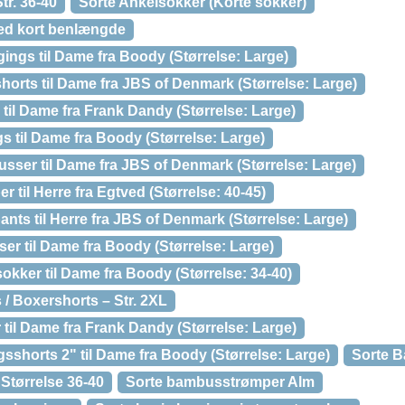
tr. 36-40
Sorte Ankelsokker (Korte sokker)
ed kort benlængde
ings til Dame fra Boody (Størrelse: Large)
orts til Dame fra JBS of Denmark (Størrelse: Large)
til Dame fra Frank Dandy (Størrelse: Large)
 til Dame fra Boody (Størrelse: Large)
sser til Dame fra JBS of Denmark (Størrelse: Large)
 til Herre fra Egtved (Størrelse: 40-45)
ts til Herre fra JBS of Denmark (Størrelse: Large)
ser til Dame fra Boody (Størrelse: Large)
kker til Dame fra Boody (Størrelse: 34-40)
/ Boxershorts – Str. 2XL
til Dame fra Frank Dandy (Størrelse: Large)
shorts 2" til Dame fra Boody (Størrelse: Large)
Sorte 
Størrelse 36-40
Sorte bambusstrømper Alm