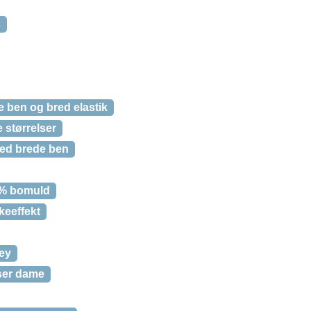
s
 ben og bred elastik
 størrelser
ed brede ben
00% bomuld
keeffekt
sey
ser dame