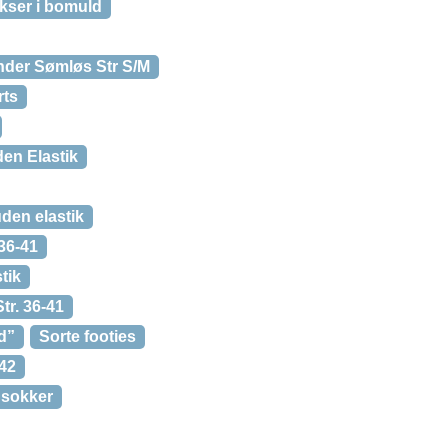
ukser i bomuld
nder Sømløs Str S/M
rts
en Elastik
den elastik
36-41
tik
tr. 36-41
d”
Sorte footies
-42
 sokker