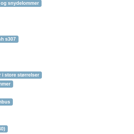
r og snydelommer
sh s307
i store størrelser
ommer
ambus
40)