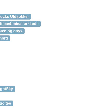
Socks Uldsokker
t pashmina tørklæde
sten og onyx
embrd
ightSky
go tee