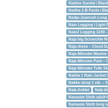
Nadine Sandal i Blac
Nadira 1-B Pants i Bl
Nadja-Joannah Long S
Naio Legging i Light 
Naio2 Legging 1240 –
Naja big Scrunchie R
Naja dress – Cloud D
Naja Münster Maxine S
Naja Münster Pant – O
Naja Münster Tulle Sk
Nakita 1 Rain Jacket 
Nakke strop 1 stk. – 
Nala Anklet
Nala b
Namaste Sloth adult 
Namaste Sloth long s