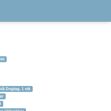
ekt
lå Dogtag, 1 stk
er
d