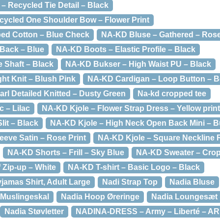
– Recycled Tie Detail – Black
cycled One Shoulder Bow – Flower Print
ed Cotton – Blue Check
NA-KD Bluse – Gathered – Rose
Back – Blue
NA-KD Boots – Elastic Profile – Black
 Shaft – Black
NA-KD Bukser – High Waist PU – Black
ht Knit – Blush Pink
NA-KD Cardigan – Loop Button – B
rl Detailed Knitted – Dusty Green
Na-kd cropped tee
 – Lilac
NA-KD Kjole – Flower Strap Dress – Yellow print
lit – Black
NA-KD Kjole – High Neck Open Back Mini – 
eeve Satin – Rose Print
NA-KD Kjole – Square Neckline R
NA-KD Shorts – Frill – Sky Blue
NA-KD Sweater – Crop
 Zip-up – White
NA-KD T-shirt – Basic Logo – Black
jamas Shirt, Adult Large
Nadi Strap Top
Nadia Bluse
Muslingeskal
Nadia Hoop Øreringe
Nadia Loungesæt
Nadia Støvletter
NADINA-DRESS – Army – Liberté – A