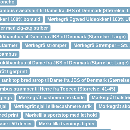
poncho
mbus sweatshirt til Dame fra JBS of Denmark (Størrelse: L
ker i 100% bomuld
Mørkegrå Egtved Uldsokker i 100% U
r med zig-zag striber
ld/bambus til Dame fra JBS of Denmark (Størrelse: Large)
pufærmer
Mørkegrå strømper
Mørkegrå Strømper – Str. 
 bambus
i uld/bambus til Dame fra JBS of Denmark (Størrelse: Large)
åt tigerprint
ank top bred strop til Dame fra JBS of Denmark (Størrelse
bus strømper til Herre fra Topeco (Størrelse: 41-45)
gings
Mørkegråt cashmere tørklæde
Mørkegråt halstø
jal
Mørkegråt sjal i silke/cashmere strik
Mørkegråt sko
med print
Mørkelilla sportstop med let hold
ser i 50 denier
Mørkelilla trænings tights