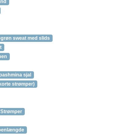
ind
grøn sweat med slids
t
ben
pashmina sjal
orte strømper)
 Strømper
 benlængde