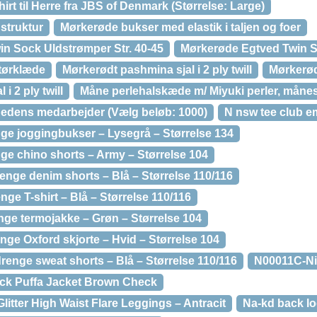
rt til Herre fra JBS of Denmark (Størrelse: Large)
struktur
Mørkerøde bukser med elastik i taljen og foer
n Sock Uldstrømper Str. 40-45
Mørkerøde Egtved Twin 
tørklæde
Mørkerødt pashmina sjal i 2 ply twill
Mørkerød
 i 2 ply twill
Måne perlehalskæde m/ Miyuki perler, måne
edens medarbejder (Vælg beløb: 1000)
N nsw tee club 
nge joggingbukser – Lysegrå – Størrelse 134
ge chino shorts – Army – Størrelse 104
enge denim shorts – Blå – Størrelse 110/116
nge T-shirt – Blå – Størrelse 110/116
nge termojakke – Grøn – Størrelse 104
nge Oxford skjorte – Hvid – Størrelse 104
renge sweat shorts – Blå – Størrelse 110/116
N00011C-N
ck Puffa Jacket Brown Check
itter High Waist Flare Leggings – Antracit
Na-kd back lo