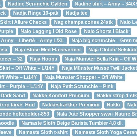
k
Nadine Scrunchie Gylden
Nadine shirt – Army – 34/X
ack
Nadja Ringe 10-pak
Nadja tee
kirt i Allure Checks
Nag champa cones 24stk
Naio L
Purple
Naio Legging i Old Rose
Naio Shorts i Black
 Army – Liberté – Army L/XL
Naja big scrunchie – Grøn 
osa
Naja Bluse Med Flæseærmer
Naja Clutch/ Selska
ancer – 32
Naja Hoops
Naja Münster Bella Knit – Off W
kirt – Off White – L/14Y
Naja Münster Musse Twill Jacket
ff White – L/14Y
Naja Münster Shopper – Off White
irt – Purple – L/14Y
Naja Petit Scrunchie – Pink
i Dark Sand
Nakke Komfort Premium
Nakke strop 1 stk
Strop farve: Hud
Nakkestrækker Premium
Nakki
Nakk
londe hofteholder-853
Nala Jute Shopper sww i Nature Br
hoodie
Namaste Sloth Beige Barista Tumbler 4,8 dl.
leeve
Namaste Sloth t-shirt
Namaste Sloth Yoga Cera