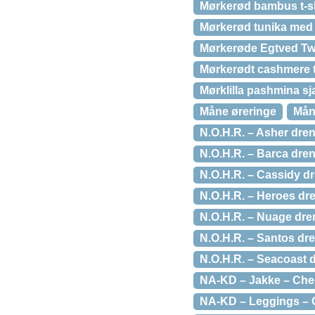
Mørkerød bambus t-shi
Mørkerød tunika med 
Mørkerøde Egtved Twi
Mørkerødt cashmere 
Mørklilla pashmina sjal
Måne øreringe
Mån
N.O.H.R. – Asher dre
N.O.H.R. – Barca dren
N.O.H.R. – Cassidy dr
N.O.H.R. – Heroes dre
N.O.H.R. – Nuage dre
N.O.H.R. – Santos dre
N.O.H.R. – Seacoast d
NA-KD – Jakke – Che
NA-KD – Leggings – Gl