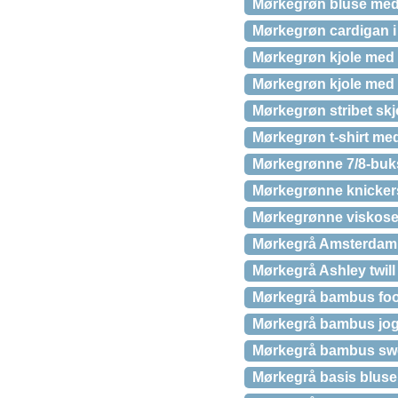
Mørkegrøn bluse med
Mørkegrøn cardigan i l
Mørkegrøn kjole med 
Mørkegrøn kjole med
Mørkegrøn stribet skj
Mørkegrøn t-shirt med
Mørkegrønne 7/8-buk
Mørkegrønne knickers
Mørkegrønne viskose
Mørkegrå Amsterdam 
Mørkegrå Ashley twil
Mørkegrå bambus footi
Mørkegrå bambus jog
Mørkegrå bambus swea
Mørkegrå basis blus