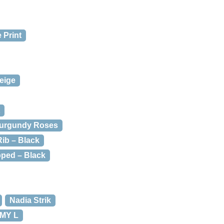
 Print
eige
Burgundy Roses
ib – Black
ped – Black
Nadia Strik
RMY L