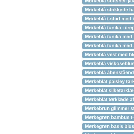
Mørkeblå softshell ja
Mørkeblå strikkede h
Mørkeblå t-shirt med 
Mørkeblå tunika i cre
Mørkeblå tunika med b
Mørkeblå tunika med 
Mørkeblå vest med bl
Mørkeblå viskoseblus
Mørkeblå åbenståend
Mørkeblåt paisley tø
Mørkeblåt silketørklæd
Mørkeblåt tørklæde af
Mørkebrun glimmer st
Mørkegrøn bambus t-sh
Mørkegrøn basis blu