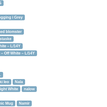
S
egging i Grey
med blomster
bstaske
hite – L/14Y
 – Off White – L/14Y
.
i leo
Nala
ight White
nalow
mic Mug
Namir