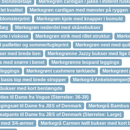
 blondedetalje
Mørkegrøn cardigan / jakke i imiteret rusk
et kvalitet
Mørkegrøn cardigan med mønster på ryggen
blomsterprint
Mørkegrøn kjole med knapper i bomuld
 læg
Mørkegrøn nederdel med skånebukser
orte i viskose
Mørkegrøn strik med rillet struktur
Mørke
 pailletter og sommerfugleprint
Mørkegrøn vest med quil
ser med brede ben
Mørkegrønne Jazzy bukser med lige 
 med snørre i benet
Mørkegrønne leopard leggings
leggings
Mørkegrønt cashmere tørklæde
Mørkegrønt 
basis top med brede stropper
Mørkegrå Ankelstrømper(k
l bukser med kort benlængde
es til Dame fra Vogue (Størrelse: 36-38)
gingsæt til Dame fra JBS of Denmark
Mørkegrå Bambus
tpants til Dame fra JBS of Denmark (Størrelse: Large)
e med 3/4-ærmer
Mørkegrå Carmen twill bukser med kort