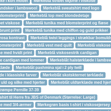
kke i kort model
Mørkeblå stribet skjorte i viskose
andsker i lambswool
Mørkeblå sweatshirt med logo
blomsterprint
Mørkeblå top med blondedetaje
pet viskose
Mørkeblå tunika med blomsterprint og flæse
runt print
Mørkeblå tunika med chiffon og guld prikker
rosa kontrast
Mørkeblå twist leggings i strækbar bomul
omsterprint
Mørkeblå vest med quilt
Mørkeblå viskose
e med hvidt print
Mørkeblå viskosestrik cardigan
e cardigan med lommer
Mørkeblåt halstørklæde i lambs
rklæde
Mørkeblåt pashmina sjal i 2 ply twill
e i klassiske farver
Mørkeblåt skotskternet tørklæde
 uld og silke med hjerter
Mørkeblåt uldtørklæde med hjert
rømpe Pernille 37-39
irt til Herre fra JBS of Denmark (Størrelse: Large)
se med 3/4-ærmer
Mørkegrøn basis t-shirt i viskosejersey