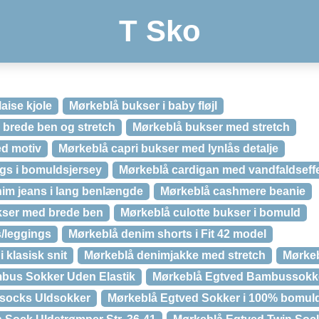
T Sko
aise kjole
Mørkeblå bukser i baby fløjl
brede ben og stretch
Mørkeblå bukser med stretch
ed motiv
Mørkeblå capri bukser med lynlås detalje
ngs i bomuldsjersey
Mørkeblå cardigan med vandfaldseff
im jeans i lang benlængde
Mørkeblå cashmere beanie
ser med brede ben
Mørkeblå culotte bukser i bomuld
/leggings
Mørkeblå denim shorts i Fit 42 model
 klasisk snit
Mørkeblå denimjakke med stretch
Mørkeb
bus Sokker Uden Elastik
Mørkeblå Egtved Bambussokk
socks Uldsokker
Mørkeblå Egtved Sokker i 100% bomul