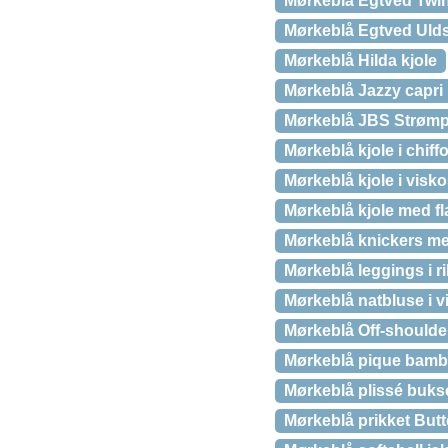
Mørkeblå Egtved Twin
Mørkeblå Egtved Ulds
Mørkeblå Hilda kjole
Mørkeblå Jazzy capri
Mørkeblå JBS Strømpe
Mørkeblå kjole i chif
Mørkeblå kjole i visk
Mørkeblå kjole med f
Mørkeblå knickers m
Mørkeblå leggings i ril
Mørkeblå natbluse i v
Mørkeblå Off-shoulde
Mørkeblå pique bambus
Mørkeblå plissé buks
Mørkeblå prikket Butt