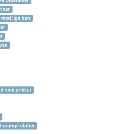
ks Uldsokker
riber
 med lige ben
er
in
kose
d små prikker
 orange striber