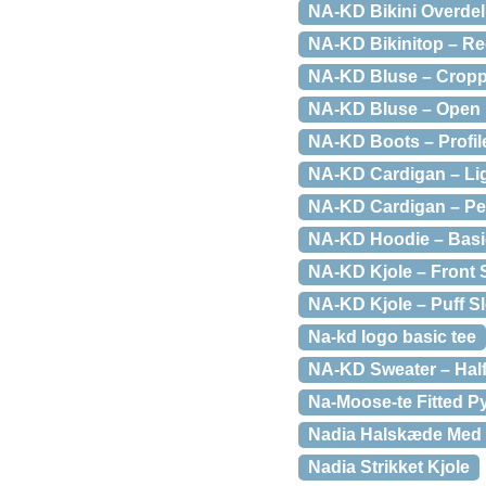
NA-KD Bikini Overdel 
NA-KD Bikinitop – Re
NA-KD Bluse – Cropp
NA-KD Bluse – Open 
NA-KD Boots – Profile
NA-KD Cardigan – Lig
NA-KD Cardigan – Pea
NA-KD Hoodie – Basic
NA-KD Kjole – Front S
NA-KD Kjole – Puff Sl
Na-kd logo basic tee
NA-KD Sweater – Half
Na-Moose-te Fitted Py
Nadia Halskæde Med 
Nadia Strikket Kjole