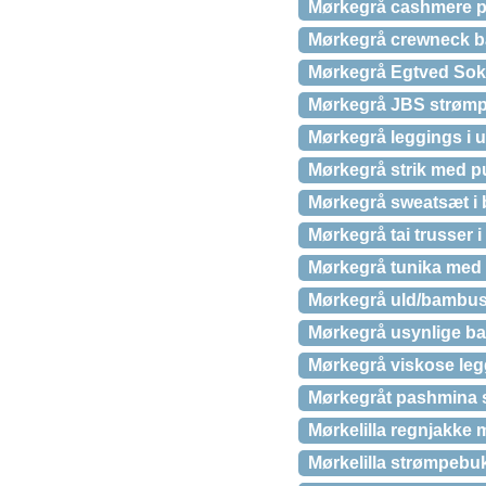
Mørkegrå cashmere 
Mørkegrå crewneck ba
Mørkegrå Egtved Sok
Mørkegrå JBS strømpe
Mørkegrå leggings i u
Mørkegrå strik med 
Mørkegrå sweatsæt i
Mørkegrå tai trusser 
Mørkegrå tunika med r
Mørkegrå uld/bambus t
Mørkegrå usynlige bam
Mørkegrå viskose leg
Mørkegråt pashmina s
Mørkelilla regnjakke 
Mørkelilla strømpebuk