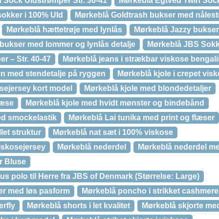
 Sock Uldstrømper Str. 36-41
Mørkeblå Egtved Twin Soc
okker i 100% Uld
Mørkeblå Goldtrash bukser med nålest
Mørkeblå hættetrøje med lynlås
Mørkeblå Jazzy bukser
 bukser med lommer og lynlås detalje
Mørkeblå JBS Sokk
r – Str. 40-47
Mørkeblå jeans i strækbar viskose bengal
fon med stendetalje på ryggen
Mørkeblå kjole i crepet vis
osejersey kort model
Mørkeblå kjole med blondedetaljer
læse
Mørkeblå kjole med hvidt mønster og bindebånd
ed smockelastik
Mørkeblå Lai tunika med print og flæser
let struktur
Mørkeblå nat sæt i 100% viskose
iskosejersey
Mørkeblå nederdel
Mørkeblå nederdel me
r Bluse
 polo til Herre fra JBS of Denmark (Størrelse: Large)
er med løs pasform
Mørkeblå poncho i strikket cashmere
erfly
Mørkeblå shorts i let kvalitet
Mørkeblå skjorte med