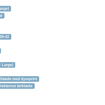
arge)
ld
39-42
: Large)
rklæde med dyreprint
tskternet tørklæde