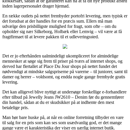
klokkeslæt, sådan at de garanteret kan nå at få dit nye produkt afsted
inden lagerpersonalet drager hjemad.
En række outlets på nettet frembyder portofri levering, men typisk er
det forudsat at der handles for en præcis sum. Ellers må man
udvælge den prisbilligste mulighed for fragt, som ofte – om du
opholder sig nær Silkeborg, Holbæk eller Lemvig – vil være at få
fragtfirmaet til at levere pakken til et udleveringssted.
Det er jo efterhånden ualmindeligt ukompliceret for almindelige
mennesker at søge sig frem til priser på tværs af internet shops, og
derved har flertallet af Place Du Jour shops på nettet fundet det
nødvendigt at mindske salgspriserne på varerne – til juniorer, samt til
damer og herrer – voldsomt, og endda nogle gange frembyde gratis
levering.
Det kan alligevel blive nyttigt at undersøge forskellige e-forhandlere
efter tilbud på Jewelly Jeans JW2610 – Denim før du gennemfører
din handel, sådan at du er skudsikker på at indhente den mest
betalelige pris.
Man bør bare huske på, at når en online forretning tilbyder en vare
til salg for en pris som kan ses som usædvanlig god, er det mange
gange være et karakteristika der viser en uærlig internet butik.