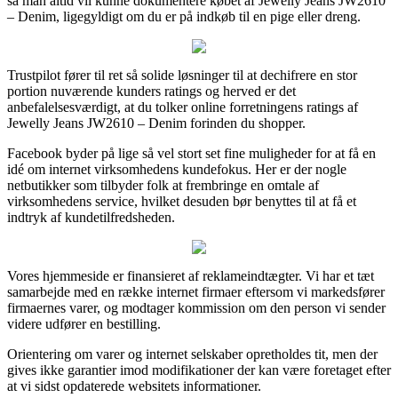
så man altid vil kunne dokumentere købet af Jewelly Jeans JW2610
– Denim, ligegyldigt om du er på indkøb til en pige eller dreng.
Trustpilot fører til ret så solide løsninger til at dechifrere en stor
portion nuværende kunders ratings og herved er det
anbefalelsesværdigt, at du tolker online forretningens ratings af
Jewelly Jeans JW2610 – Denim forinden du shopper.
Facebook byder på lige så vel stort set fine muligheder for at få en
idé om internet virksomhedens kundefokus. Her er der nogle
netbutikker som tilbyder folk at frembringe en omtale af
virksomhedens service, hvilket desuden bør benyttes til at få et
indtryk af kundetilfredsheden.
Vores hjemmeside er finansieret af reklameindtægter. Vi har et tæt
samarbejde med en række internet firmaer eftersom vi markedsfører
firmaernes varer, og modtager kommission om den person vi sender
videre udfører en bestilling.
Orientering om varer og internet selskaber opretholdes tit, men der
gives ikke garantier imod modifikationer der kan være foretaget efter
at vi sidst opdaterede websitets informationer.