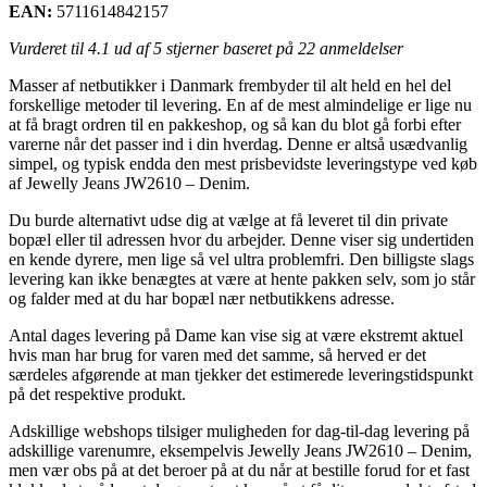
EAN:
5711614842157
Vurderet til
4.1
ud af 5 stjerner baseret på
22
anmeldelser
Masser af netbutikker i Danmark frembyder til alt held en hel del
forskellige metoder til levering. En af de mest almindelige er lige nu
at få bragt ordren til en pakkeshop, og så kan du blot gå forbi efter
varerne når det passer ind i din hverdag. Denne er altså usædvanlig
simpel, og typisk endda den mest prisbevidste leveringstype ved køb
af Jewelly Jeans JW2610 – Denim.
Du burde alternativt udse dig at vælge at få leveret til din private
bopæl eller til adressen hvor du arbejder. Denne viser sig undertiden
en kende dyrere, men lige så vel ultra problemfri. Den billigste slags
levering kan ikke benægtes at være at hente pakken selv, som jo står
og falder med at du har bopæl nær netbutikkens adresse.
Antal dages levering på Dame kan vise sig at være ekstremt aktuel
hvis man har brug for varen med det samme, så herved er det
særdeles afgørende at man tjekker det estimerede leveringstidspunkt
på det respektive produkt.
Adskillige webshops tilsiger muligheden for dag-til-dag levering på
adskillige varenumre, eksempelvis Jewelly Jeans JW2610 – Denim,
men vær obs på at det beroer på at du når at bestille forud for et fast