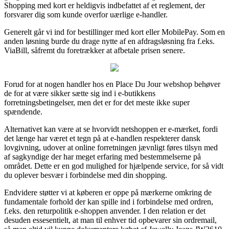
Shopping med kort er heldigvis indbefattet af et reglement, der
forsvarer dig som kunde overfor uærlige e-handler.
Generelt går vi ind for bestillinger med kort eller MobilePay. Som en
anden løsning burde du drage nytte af en afdragsløsning fra f.eks.
ViaBill, såfremt du foretrækker at afbetale prisen senere.
Forud for at nogen handler hos en Place Du Jour webshop behøver
de for at være sikker sætte sig ind i e-butikkens
forretningsbetingelser, men det er for det meste ikke super
spændende.
Alternativet kan være at se hvorvidt netshoppen er e-mærket, fordi
det længe har været et tegn på at e-handlen respekterer dansk
lovgivning, udover at online forretningen jævnligt føres tilsyn med
af sagkyndige der har meget erfaring med bestemmelserne på
området. Dette er en god mulighed for hjælpende service, for så vidt
du oplever besvær i forbindelse med din shopping.
Endvidere støtter vi at køberen er oppe på mærkerne omkring de
fundamentale forhold der kan spille ind i forbindelse med ordren,
f.eks. den returpolitik e-shoppen anvender. I den relation er det
desuden essesentielt, at man til enhver tid opbevarer sin ordremail,