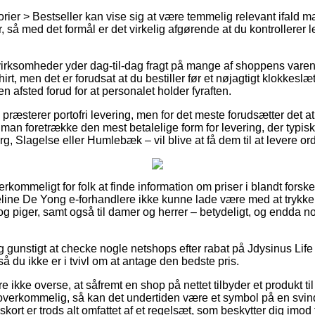
ier > Bestseller kan vise sig at være temmelig relevant ifald m
 så med det formål er det virkelig afgørende at du kontrollerer l
 virksomheder yder dag-til-dag fragt på mange af shoppens var
irt, men det er forudsat at du bestiller før et nøjagtigt klokkeslæ
en afsted forud for at personalet holder fyraften.
 præsterer portofri levering, men for det meste forudsætter det a
 man foretrække den mest betalelige form for levering, der typi
g, Slagelse eller Humlebæk – vil blive at få dem til at levere or
erkommeligt for folk at finde information om priser i blandt forskel
eline De Yong e-forhandlere ikke kunne lade være med at trykke
 og piger, samt også til damer og herrer – betydeligt, og endda 
ig gunstigt at checke nogle netshops efter rabat på Jdysinus Life
å du ikke er i tvivl om at antage den bedste pris.
 ikke overse, at såfremt en shop på nettet tilbyder et produkt til
 overkommelig, så kan det undertiden være et symbol på en svin
skort er trods alt omfattet af et regelsæt, som beskytter dig imod