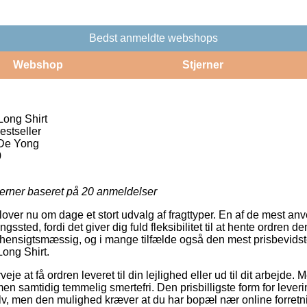
Bedst anmeldte webshops
Webshop
Stjerner
Long Shirt
estseller
 De Yong
0
jerner baseret på
20
anmeldelser
over nu om dage et stort udvalg af fragttyper. En af de mest a
ningssted, fordi det giver dig fuld fleksibilitet til at hente ordren 
g hensigtsmæssig, og i mange tilfælde også den mest prisbevid
Long Shirt.
je at få ordren leveret til din lejlighed eller ud til dit arbejde. M
men samtidig temmelig smertefri. Den prisbilligste form for leverin
lv, men den mulighed kræver at du har bopæl nær online forret