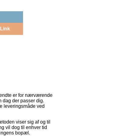
Link
nvendte er for nærværende
den dag der passer dig.
ste leveringsmåde ved
etoden viser sig af og til
g vil dog til enhver tid
ningens bopæl.