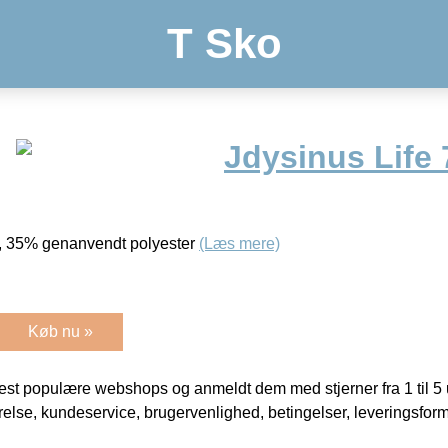
T Sko
Jdysinus Life 
r, 35% genanvendt polyester
(Læs mere)
Køb nu »
t populære webshops og anmeldt dem med stjerner fra 1 til 5 ud
rrelse, kundeservice, brugervenlighed, betingelser, leveringsfor