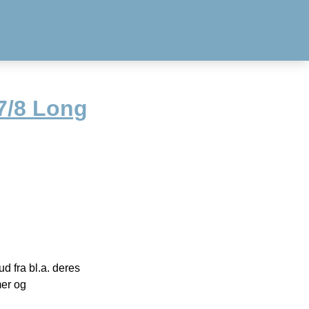
7/8 Long
 fra bl.a. deres
mer og