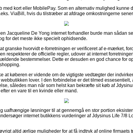
køb med kort eller MobilePay. Som en alternativ mulighed kunne 
eks. ViaBill, hvis du tilstræber at afdrage omkostningerne sener
en Jacqueline De Yong internet forhandler burde man sådan s
 dog for det meste ikke specielt ophidsende.
at granske hvorvidt e-forretningen er verificeret af e-mærket, for
n respekterer de officielle regler, udover at internet forretning
e gældende bestemmelser. Dette er desuden en god chance for opb
shopping.
kke at køberen er vidende om de vigtigste vedtægter der indvirke
ebbutikken lover. I den forbindelse er det tilmed essesentielt, a
lse, således man når som helst kan bekræfte sit køb af Jdysinus
efter en vare til en kvinde eller mand.
igtig uafhængige løsninger til at gennemgå en stor portion eksis
 undersøger internet butikkens vurderinger af Jdysinus Life 7/8 L
rigt altid ærlige muligheder for at få indtryk af online firmaets