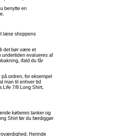
du benytte en
e.
et læse shoppens
di det bør være et
en undertiden evalueres af
akning, ifald du får
r på ordren, for eksempel
t man til enhver tid
 Life 7/8 Long Shirt,
terende køberes tanker og
ong Shirt før du færdiggør
 troværdighed. Herinde