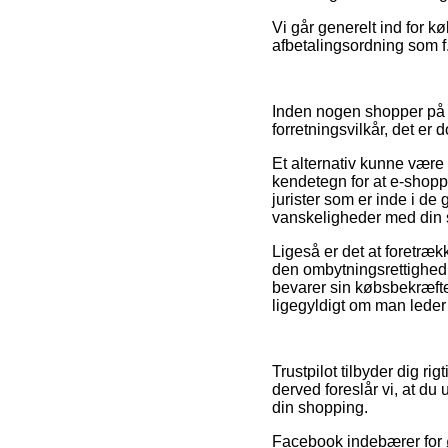
Vi går generelt ind for 
afbetalingsordning som f.
Inden nogen shopper på 
forretningsvilkår, det er
Et alternativ kunne være 
kendetegn for at e-shoppe
jurister som er inde i d
vanskeligheder med din 
Ligeså er det at foretræ
den ombytningsrettighed w
bevarer sin købsbekræfte
ligegyldigt om man leder 
Trustpilot tilbyder dig r
derved foreslår vi, at du
din shopping.
Facebook indebærer for øv