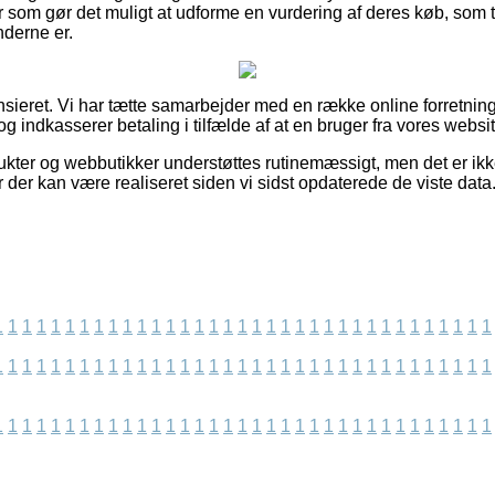
r som gør det muligt at udforme en vurdering af deres køb, som t
derne er.
sieret. Vi har tætte samarbejder med en række online forretning
g indkasserer betaling i tilfælde af at en bruger fra vores website
kter og webbutikker understøttes rutinemæssigt, men det er ikke
der kan være realiseret siden vi sidst opdaterede de viste data
1
1
1
1
1
1
1
1
1
1
1
1
1
1
1
1
1
1
1
1
1
1
1
1
1
1
1
1
1
1
1
1
1
1
1
1
1
1
1
1
1
1
1
1
1
1
1
1
1
1
1
1
1
1
1
1
1
1
1
1
1
1
1
1
1
1
1
1
1
1
1
1
1
1
1
1
1
1
1
1
1
1
1
1
1
1
1
1
1
1
1
1
1
1
1
1
1
1
1
1
1
1
1
1
1