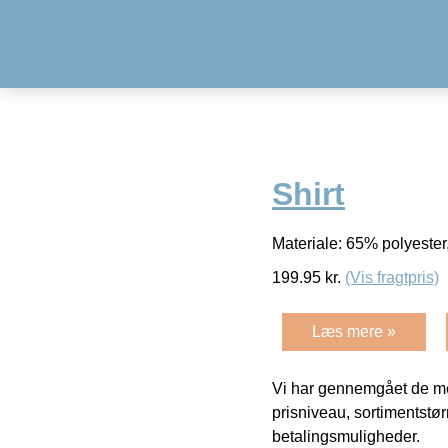
Shirt
Materiale: 65% polyeste
199.95
kr.
(Vis fragtpris)
Læs mere »
Vi har gennemgået de mes
prisniveau, sortimentstø
betalingsmuligheder.