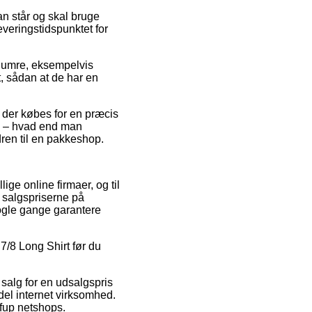
an står og skal bruge
everingstidspunktet for
enumre, eksempelvis
t, sådan at de har en
t der købes for en præcis
sk – hvad end man
dren til en pakkeshop.
lige online firmaer, og til
 salgspriserne på
nogle gange garantere
 7/8 Long Shirt før du
 salg for en udsalgspris
del internet virksomhed.
 fup netshops.