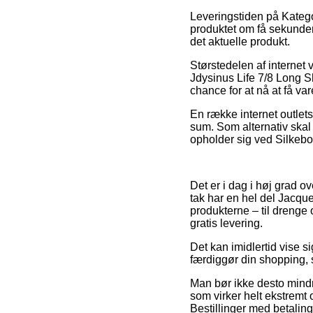
Leveringstiden på Kategor
produktet om få sekunder,
det aktuelle produkt.
Størstedelen af internet
Jdysinus Life 7/8 Long Sh
chance for at nå at få var
En række internet outlets
sum. Som alternativ skal
opholder sig ved Silkebor
Det er i dag i høj grad ov
tak har en hel del Jacqu
produkterne – til drenge
gratis levering.
Det kan imidlertid vise s
færdiggør din shopping, s
Man bør ikke desto mindre
som virker helt ekstremt
Bestillinger med betaling