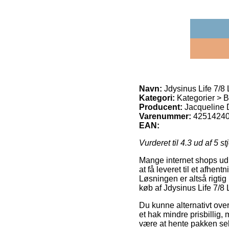
Navn:
Jdysinus Life 7/8 
Kategori:
Kategorier > B
Producent:
Jacqueline
Varenummer:
4251424
EAN:
Vurderet til
4.3
ud af 5 st
Mange internet shops udl
at få leveret til et afhent
Løsningen er altså rigti
køb af Jdysinus Life 7/8 
Du kunne alternativt overve
et hak mindre prisbillig, 
være at hente pakken se