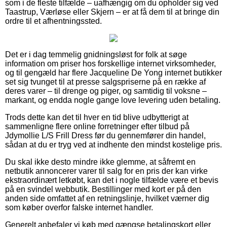
som i de fleste tilfælde – uafhængig om du opholder sig ved
Taastrup, Værløse eller Skjern – er at få dem til at bringe din
ordre til et afhentningssted.
Det er i dag temmelig gnidningsløst for folk at søge
information om priser hos forskellige internet virksomheder,
og til gengæld har flere Jacqueline De Yong internet butikker
set sig tvunget til at presse salgspriserne på en række af
deres varer – til drenge og piger, og samtidig til voksne –
markant, og endda nogle gange love levering uden betaling.
Trods dette kan det til hver en tid blive udbytterigt at
sammenligne flere online forretninger efter tilbud på
Jdymollie L/S Frill Dress før du gennemfører din handel,
sådan at du er tryg ved at indhente den mindst kostelige pris.
Du skal ikke desto mindre ikke glemme, at såfremt en
netbutik annoncerer varer til salg for en pris der kan virke
ekstraordinært letkøbt, kan det i nogle tilfælde være et bevis
på en svindel webbutik. Bestillinger med kort er på den
anden side omfattet af en retningslinje, hvilket værner dig
som køber overfor falske internet handler.
Generelt anbefaler vi køb med gængse betalingskort eller