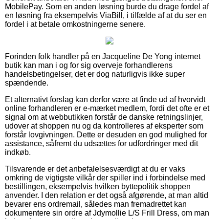
MobilePay. Som en anden løsning burde du drage fordel af
en løsning fra eksempelvis ViaBill, i tilfælde af at du ser en
fordel i at betale omkostningerne senere.
Forinden folk handler på en Jacqueline De Yong internet
butik kan man i og for sig overveje forhandlerens
handelsbetingelser, det er dog naturligvis ikke super
spændende.
Et alternativt forslag kan derfor være at finde ud af hvorvidt
online forhandleren er e-mærket medlem, fordi det ofte er et
signal om at webbutikken forstår de danske retningslinjer,
udover at shoppen nu og da kontrolleres af eksperter som
forstår lovgivningen. Dette er desuden en god mulighed for
assistance, såfremt du udsættes for udfordringer med dit
indkøb.
Tilsvarende er det anbefalelsesværdigt at du er vaks
omkring de vigtigste vilkår der spiller ind i forbindelse med
bestillingen, eksempelvis hvilken byttepolitik shoppen
anvender. I den relation er det også afgørende, at man altid
bevarer ens ordremail, således man fremadrettet kan
dokumentere sin ordre af Jdymollie L/S Frill Dress, om man