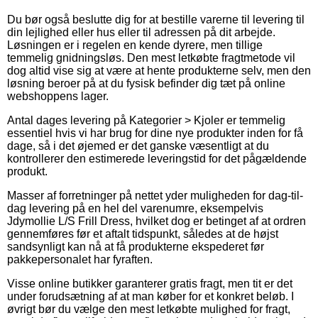
Du bør også beslutte dig for at bestille varerne til levering til
din lejlighed eller hus eller til adressen på dit arbejde.
Løsningen er i regelen en kende dyrere, men tillige
temmelig gnidningsløs. Den mest letkøbte fragtmetode vil
dog altid vise sig at være at hente produkterne selv, men den
løsning beroer på at du fysisk befinder dig tæt på online
webshoppens lager.
Antal dages levering på Kategorier > Kjoler er temmelig
essentiel hvis vi har brug for dine nye produkter inden for få
dage, så i det øjemed er det ganske væsentligt at du
kontrollerer den estimerede leveringstid for det pågældende
produkt.
Masser af forretninger på nettet yder muligheden for dag-til-
dag levering på en hel del varenumre, eksempelvis
Jdymollie L/S Frill Dress, hvilket dog er betinget af at ordren
gennemføres før et aftalt tidspunkt, således at de højst
sandsynligt kan nå at få produkterne ekspederet før
pakkepersonalet har fyraften.
Visse online butikker garanterer gratis fragt, men tit er det
under forudsætning af at man køber for et konkret beløb. I
øvrigt bør du vælge den mest letkøbte mulighed for fragt,