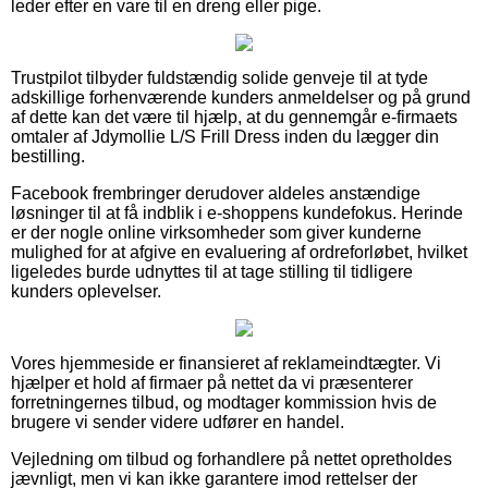
leder efter en vare til en dreng eller pige.
Trustpilot tilbyder fuldstændig solide genveje til at tyde
adskillige forhenværende kunders anmeldelser og på grund
af dette kan det være til hjælp, at du gennemgår e-firmaets
omtaler af Jdymollie L/S Frill Dress inden du lægger din
bestilling.
Facebook frembringer derudover aldeles anstændige
løsninger til at få indblik i e-shoppens kundefokus. Herinde
er der nogle online virksomheder som giver kunderne
mulighed for at afgive en evaluering af ordreforløbet, hvilket
ligeledes burde udnyttes til at tage stilling til tidligere
kunders oplevelser.
Vores hjemmeside er finansieret af reklameindtægter. Vi
hjælper et hold af firmaer på nettet da vi præsenterer
forretningernes tilbud, og modtager kommission hvis de
brugere vi sender videre udfører en handel.
Vejledning om tilbud og forhandlere på nettet opretholdes
jævnligt, men vi kan ikke garantere imod rettelser der