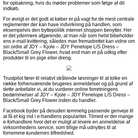
for opbakning, hvis du møder problemer som følge af dit
indkøb.
For øvrigt er det godt at køber er på vagt for de mest centrale
reglementer der kan have indvirkning på handlen, som
eksempelvis den byttepolitik internet shoppen benytter. Her
er det ydermere afgørende, at man når som helst bibeholder
ens e-mail kvittering, således man fremadrettet kan vidne om
sin ordre af JDY – Kjole – JDY Penelope L/S Dress –
Black/Small Grey Flower, hvad end man er på udkig efter
produkter til en pige eller dreng.
Trustpilot fører til relativt strålende løsninger til at tolke en
række forhenværende brugeres anmeldelser og på grund af
dette anbefaler vi, at du vurderer online forretningens
bedømmelser af JDY – Kjole – JDY Penelope L/S Dress –
Black/Small Grey Flower inden du handler.
Facebook byder på desuden temmelig passende genveje til
at få et kig ind i e-handlens popularitet. Tilmed er der mange
e-forhandlere hvor det er muligt at levere en anmeldelse af
virksomhedens service, som tillige må udnyttes til at
fornemme kundernes tilfredshed.