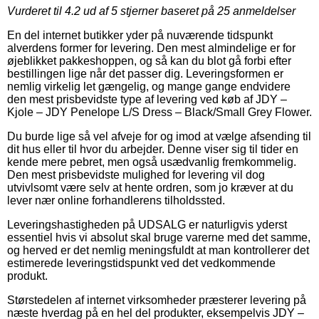
Vurderet til
4.2
ud af 5 stjerner baseret på
25
anmeldelser
En del internet butikker yder på nuværende tidspunkt
alverdens former for levering. Den mest almindelige er for
øjeblikket pakkeshoppen, og så kan du blot gå forbi efter
bestillingen lige når det passer dig. Leveringsformen er
nemlig virkelig let gængelig, og mange gange endvidere
den mest prisbevidste type af levering ved køb af JDY –
Kjole – JDY Penelope L/S Dress – Black/Small Grey Flower.
Du burde lige så vel afveje for og imod at vælge afsending til
dit hus eller til hvor du arbejder. Denne viser sig til tider en
kende mere pebret, men også usædvanlig fremkommelig.
Den mest prisbevidste mulighed for levering vil dog
utvivlsomt være selv at hente ordren, som jo kræver at du
lever nær online forhandlerens tilholdssted.
Leveringshastigheden på UDSALG er naturligvis yderst
essentiel hvis vi absolut skal bruge varerne med det samme,
og herved er det nemlig meningsfuldt at man kontrollerer det
estimerede leveringstidspunkt ved det vedkommende
produkt.
Størstedelen af internet virksomheder præsterer levering på
næste hverdag på en hel del produkter, eksempelvis JDY –