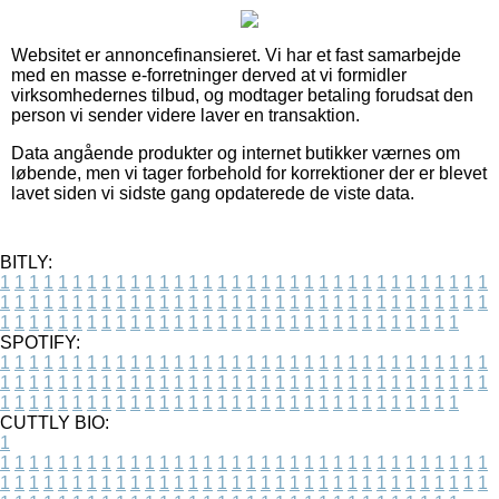
Websitet er annoncefinansieret. Vi har et fast samarbejde
med en masse e-forretninger derved at vi formidler
virksomhedernes tilbud, og modtager betaling forudsat den
person vi sender videre laver en transaktion.
Data angående produkter og internet butikker værnes om
løbende, men vi tager forbehold for korrektioner der er blevet
lavet siden vi sidste gang opdaterede de viste data.
BITLY:
1
1
1
1
1
1
1
1
1
1
1
1
1
1
1
1
1
1
1
1
1
1
1
1
1
1
1
1
1
1
1
1
1
1
1
1
1
1
1
1
1
1
1
1
1
1
1
1
1
1
1
1
1
1
1
1
1
1
1
1
1
1
1
1
1
1
1
1
1
1
1
1
1
1
1
1
1
1
1
1
1
1
1
1
1
1
1
1
1
1
1
1
1
1
1
1
1
1
1
1
SPOTIFY:
1
1
1
1
1
1
1
1
1
1
1
1
1
1
1
1
1
1
1
1
1
1
1
1
1
1
1
1
1
1
1
1
1
1
1
1
1
1
1
1
1
1
1
1
1
1
1
1
1
1
1
1
1
1
1
1
1
1
1
1
1
1
1
1
1
1
1
1
1
1
1
1
1
1
1
1
1
1
1
1
1
1
1
1
1
1
1
1
1
1
1
1
1
1
1
1
1
1
1
1
CUTTLY BIO:
1
1
1
1
1
1
1
1
1
1
1
1
1
1
1
1
1
1
1
1
1
1
1
1
1
1
1
1
1
1
1
1
1
1
1
1
1
1
1
1
1
1
1
1
1
1
1
1
1
1
1
1
1
1
1
1
1
1
1
1
1
1
1
1
1
1
1
1
1