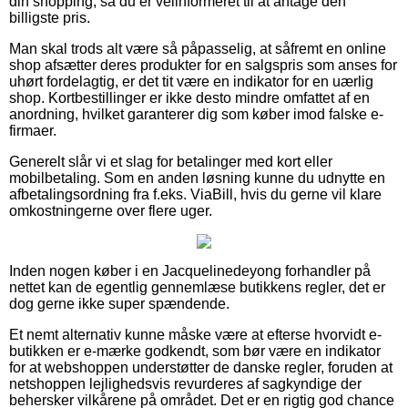
din shopping, så du er velinformeret til at antage den
billigste pris.
Man skal trods alt være så påpasselig, at såfremt en online
shop afsætter deres produkter for en salgspris som anses for
uhørt fordelagtig, er det tit være en indikator for en uærlig
shop. Kortbestillinger er ikke desto mindre omfattet af en
anordning, hvilket garanterer dig som køber imod falske e-
firmaer.
Generelt slår vi et slag for betalinger med kort eller
mobilbetaling. Som en anden løsning kunne du udnytte en
afbetalingsordning fra f.eks. ViaBill, hvis du gerne vil klare
omkostningerne over flere uger.
Inden nogen køber i en Jacquelinedeyong forhandler på
nettet kan de egentlig gennemlæse butikkens regler, det er
dog gerne ikke super spændende.
Et nemt alternativ kunne måske være at efterse hvorvidt e-
butikken er e-mærke godkendt, som bør være en indikator
for at webshoppen understøtter de danske regler, foruden at
netshoppen lejlighedsvis revurderes af sagkyndige der
behersker vilkårene på området. Det er en rigtig god chance