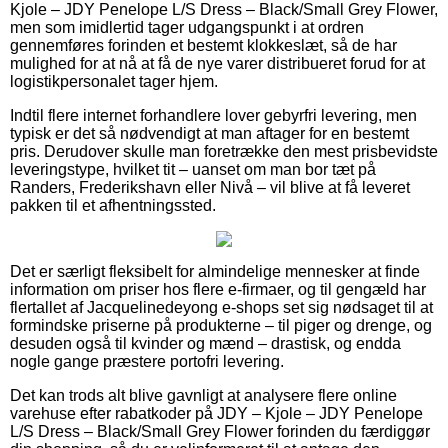
Kjole – JDY Penelope L/S Dress – Black/Small Grey Flower,
men som imidlertid tager udgangspunkt i at ordren
gennemføres forinden et bestemt klokkeslæt, så de har
mulighed for at nå at få de nye varer distribueret forud for at
logistikpersonalet tager hjem.
Indtil flere internet forhandlere lover gebyrfri levering, men
typisk er det så nødvendigt at man aftager for en bestemt
pris. Derudover skulle man foretrække den mest prisbevidste
leveringstype, hvilket tit – uanset om man bor tæt på
Randers, Frederikshavn eller Nivå – vil blive at få leveret
pakken til et afhentningssted.
Det er særligt fleksibelt for almindelige mennesker at finde
information om priser hos flere e-firmaer, og til gengæld har
flertallet af Jacquelinedeyong e-shops set sig nødsaget til at
formindske priserne på produkterne – til piger og drenge, og
desuden også til kvinder og mænd – drastisk, og endda
nogle gange præstere portofri levering.
Det kan trods alt blive gavnligt at analysere flere online
varehuse efter rabatkoder på JDY – Kjole – JDY Penelope
L/S Dress – Black/Small Grey Flower forinden du færdiggør