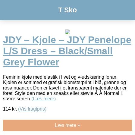
T Sko
JDY – Kjole – JDY Penelope
L/S Dress – Black/Small
Grey Flower
Feminin kjole med elastik i livet og v-udskæring foran.
Kjolen er sort med et grafisk blomsterprint i blå, grønne og
rosa nuancer. Den er lavet i et transparent materiale der er
foret. Style den med en sneaks eller støvle.Â Â Normal i
størrelsenFo
(Læs mere)
114
kr.
(Vis fragtpris)
Læs mere »