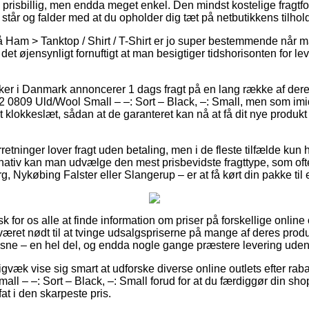
prisbillig, men endda meget enkel. Den mindst kostelige fragtfo
 står og falder med at du opholder dig tæt på netbutikkens tilhol
 Ham > Tanktop / Shirt / T-Shirt er jo super bestemmende når 
r det øjensynligt fornuftigt at man besigtiger tidshorisonten for le
er i Danmark annoncerer 1 dags fragt på en lang række af dere
2 0809 Uld/Wool Small – –: Sort – Black, –: Small, men som imid
st klokkeslæt, sådan at de garanteret kan nå at få dit nye produk
retninger lover fragt uden betaling, men i de fleste tilfælde kun 
nativ kan man udvælge den mest prisbevidste fragttype, som oft
g, Nykøbing Falster eller Slangerup – er at få kørt din pakke til 
k for os alle at finde information om priser på forskellige online o
været nødt til at tvinge udsalgspriserne på mange af deres produk
ksne – en hel del, og endda nogle gange præstere levering uden
gvæk vise sig smart at udforske diverse online outlets efter raba
ll – –: Sort – Black, –: Small forud for at du færdiggør din sh
fat i den skarpeste pris.