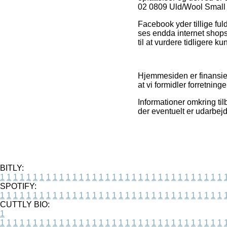
02 0809 Uld/Wool Small –
Facebook yder tillige ful
ses endda internet shops 
til at vurdere tidligere k
Hjemmesiden er finansiere
at vi formidler forretnin
Informationer omkring ti
der eventuelt er udarbej
BITLY:
1
1
1
1
1
1
1
1
1
1
1
1
1
1
1
1
1
1
1
1
1
1
1
1
1
1
1
1
1
1
1
1
1
1
SPOTIFY:
1
1
1
1
1
1
1
1
1
1
1
1
1
1
1
1
1
1
1
1
1
1
1
1
1
1
1
1
1
1
1
1
1
1
CUTTLY BIO:
1
1
1
1
1
1
1
1
1
1
1
1
1
1
1
1
1
1
1
1
1
1
1
1
1
1
1
1
1
1
1
1
1
1
1