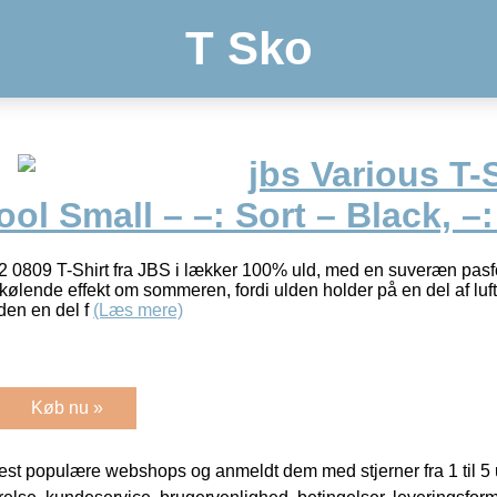
T Sko
jbs Various T-
ol Small – –: Sort – Black, –:
02 0809 T-Shirt fra JBS i lækker 100% uld, med en suveræn pasf
kølende effekt om sommeren, fordi ulden holder på en del af luf
den en del f
(Læs mere)
Køb nu »
t populære webshops og anmeldt dem med stjerner fra 1 til 5 ud