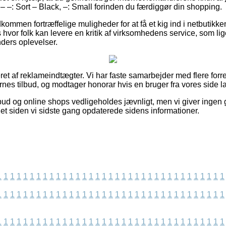
 –: Sort – Black, –: Small forinden du færdiggør din shopping.
dkommen fortræffelige muligheder for at få et kig ind i netbutik
hvor folk kan levere en kritik af virksomhedens service, som li
unders oplevelser.
t af reklameindtægter. Vi har faste samarbejder med flere forret
gernes tilbud, og modtager honorar hvis en bruger fra vores side l
lbud og online shops vedligeholdes jævnligt, men vi giver ingen 
det siden vi sidste gang opdaterede sidens informationer.
1
1
1
1
1
1
1
1
1
1
1
1
1
1
1
1
1
1
1
1
1
1
1
1
1
1
1
1
1
1
1
1
1
1
1
1
1
1
1
1
1
1
1
1
1
1
1
1
1
1
1
1
1
1
1
1
1
1
1
1
1
1
1
1
1
1
1
1
1
1
1
1
1
1
1
1
1
1
1
1
1
1
1
1
1
1
1
1
1
1
1
1
1
1
1
1
1
1
1
1
1
1
1
1
1