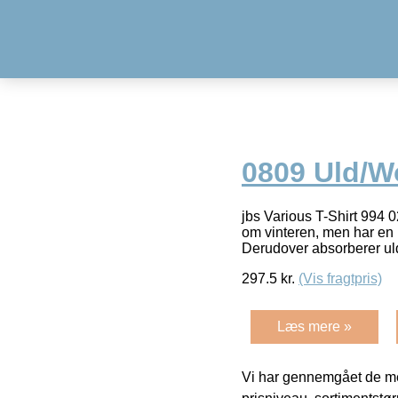
0809 Uld/Wo
jbs Various T-Shirt 994 
om vinteren, men har en 
Derudover absorberer ul
297.5
kr.
(Vis fragtpris)
Læs mere »
Vi har gennemgået de mes