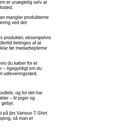
rm er unægtelig selv at
dssted.
man mangler produkterne
vering ved det
s produkter, eksempelvis
lertid betinges af at
t klar før medarbejderne
hvis du køber for et
e – ligegyldigt om du
et udleveringssted.
utlets, og for det har
ter – til piger og
 gebyr.
t på jbs Various T-Shirt
opping, så man er