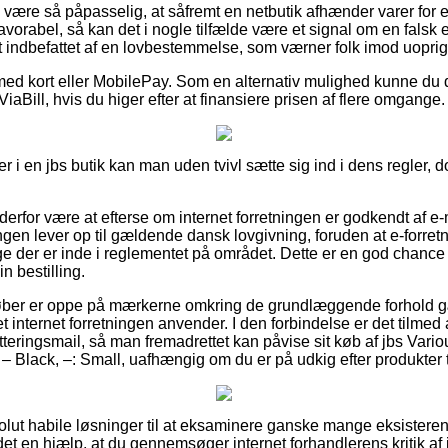
være så påpasselig, at såfremt en netbutik afhænder varer for
vorabel, så kan det i nogle tilfælde være et signal om en falsk e
lt indbefattet af en lovbestemmelse, som værner folk imod uoprigti
 med kort eller MobilePay. Som en alternativ mulighed kunne du 
ViaBill, hvis du higer efter at finansiere prisen af flere omgange.
r i en jbs butik kan man uden tvivl sætte sig ind i dens regler, d
derfor være at efterse om internet forretningen er godkendt af 
ingen lever op til gældende dansk lovgivning, foruden at e-forret
 der er inde i reglementet på området. Dette er en god chance fo
n bestilling.
t køber er oppe på mærkerne omkring de grundlæggende forhold 
t internet forretningen anvender. I den forbindelse er det tilme
tteringsmail, så man fremadrettet kan påvise sit køb af jbs Vari
– Black, –: Small, uafhængig om du er på udkig efter produkter ti
absolut habile løsninger til at eksaminere ganske mange eksiste
det en hjælp, at du gennemsøger internet forhandlerens kritik af 