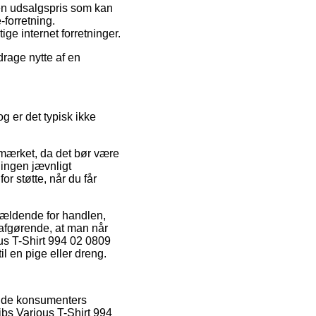
 en udsalgspris som kan
-forretning.
ge internet forretninger.
drage nytte af en
og er det typisk ikke
e-mærket, da det bør være
ningen jævnligt
r støtte, når du får
gældende for handlen,
d afgørende, at man når
ous T-Shirt 994 02 0809
l en pige eller dreng.
rende konsumenters
jbs Various T-Shirt 994