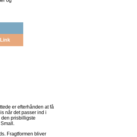
mer og
Link
ttede er efterhånden at få
s når det passer ind i
den prisbilligste
 Small.
ads. Fragtformen bliver