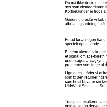
Du må ikke desto mindre 
ses som ekstraordinært fa
Kortbetalinger er trods a
Generelt foreslår vi køb
afbetalingsordning fra fx 
Forud for at nogen handle
specielt ophidsende.
Et nemt alternativ kunne 
et signal om at e-forretn
undersøges af sagkyndige
problemer som følge af di
Ligeledes tilråder vi a
som fx den returneringsre
som helst bevarer sin kvi
Uld/Wool Small – –: Sort 
Trustpilot resulterer i 
opfattelser og derved er 