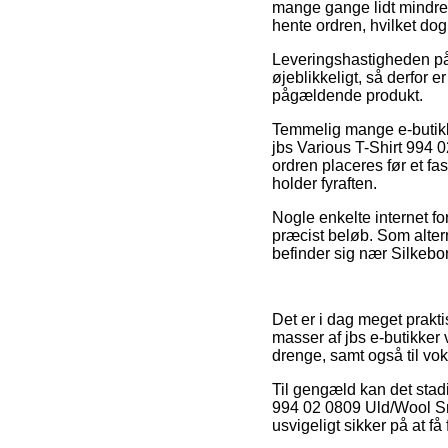
mange gange lidt mindre 
hente ordren, hvilket dog
Leveringshastigheden på
øjeblikkeligt, så derfor e
pågældende produkt.
Temmelig mange e-butikk
jbs Various T-Shirt 994 0
ordren placeres før et fa
holder fyraften.
Nogle enkelte internet for
præcist beløb. Som alter
befinder sig nær Silkebor
Det er i dag meget praktis
masser af jbs e-butikker 
drenge, samt også til vo
Til gengæld kan det stadi
994 02 0809 Uld/Wool Sma
usvigeligt sikker på at få 