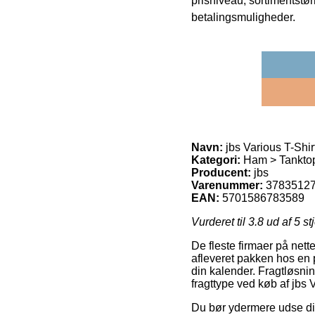
prisniveau, sortimentstø
betalingsmuligheder.
Navn:
jbs Various T-Shir
Kategori:
Ham > Tanktop /
Producent:
jbs
Varenummer:
3783512
EAN:
5701586783589
Vurderet til
3.8
ud af 5 st
De fleste firmaer på nett
afleveret pakken hos en 
din kalender. Fragtløsni
fragttype ved køb af jbs 
Du bør ydermere udse dig 