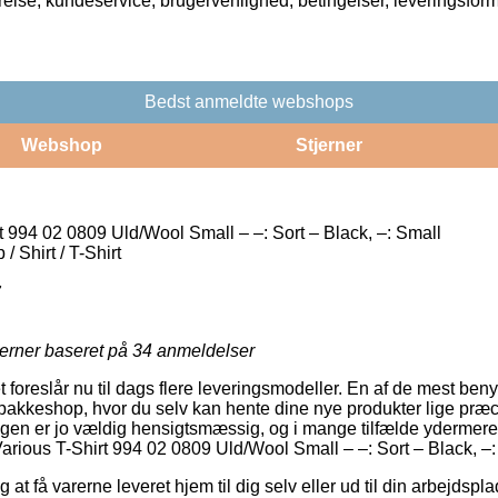
rrelse, kundeservice, brugervenlighed, betingelser, leveringsfor
Bedst anmeldte webshops
Webshop
Stjerner
t 994 02 0809 Uld/Wool Small – –: Sort – Black, –: Small
 Shirt / T-Shirt
7
jerner baseret på
34
anmeldelser
et foreslår nu til dags flere leveringsmodeller. En af de mest beny
pakkeshop, hvor du selv kan hente dine nye produkter lige præci
ngen er jo vældig hensigtsmæssig, og i mange tilfælde ydermere 
Various T-Shirt 994 02 0809 Uld/Wool Small – –: Sort – Black, –:
at få varerne leveret hjem til dig selv eller ud til din arbejdspl