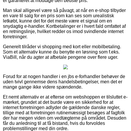
er garanteret at modtage den bedste pris.
Man skal alligevel være så påvagt, at når en e-shop tilbyder
en vare til salg for en pris som kan ses som urealistisk
letkøbt, kunne det for det meste være et signal om en
snydagtig e-handler. Kortbetalinger er i hvert fald omfattet af
en retningslinje, hvilket redder os imod svindlende internet
forretninger.
Generelt tilråder vi shopping med kort eller mobilbetaling.
Som et alternativ kunne du benytte en løsning som f.eks.
ViaBill, når du agter at afbetale pengene over flere uger.
Forud for at nogen handler i en jbs e-forhandler behøver de
uden tvivl gennemse dens handelsbetingelser, men det er
mange gange ikke videre spændende.
Et nemt alternativ er at efterse om webshoppen er tilsluttet e-
mærket, grundet at det burde være en sikkerhed for at
internet forretningen adlyder de gældende danske regler,
tillige med at forretningen rutinemæssigt besøges af fagfolk
der har megen viden om vedtægterne på området. Desuden
får du anledning til at få bistand, hvis du forvoldes
problemstillinger med din ordre.