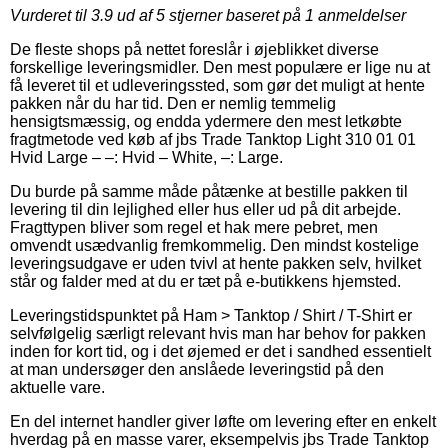
Vurderet til
3.9
ud af 5 stjerner baseret på
1
anmeldelser
De fleste shops på nettet foreslår i øjeblikket diverse
forskellige leveringsmidler. Den mest populære er lige nu at
få leveret til et udleveringssted, som gør det muligt at hente
pakken når du har tid. Den er nemlig temmelig
hensigtsmæssig, og endda ydermere den mest letkøbte
fragtmetode ved køb af jbs Trade Tanktop Light 310 01 01
Hvid Large – –: Hvid – White, –: Large.
Du burde på samme måde påtænke at bestille pakken til
levering til din lejlighed eller hus eller ud på dit arbejde.
Fragttypen bliver som regel et hak mere pebret, men
omvendt usædvanlig fremkommelig. Den mindst kostelige
leveringsudgave er uden tvivl at hente pakken selv, hvilket
står og falder med at du er tæt på e-butikkens hjemsted.
Leveringstidspunktet på Ham > Tanktop / Shirt / T-Shirt er
selvfølgelig særligt relevant hvis man har behov for pakken
inden for kort tid, og i det øjemed er det i sandhed essentielt
at man undersøger den anslåede leveringstid på den
aktuelle vare.
En del internet handler giver løfte om levering efter en enkelt
hverdag på en masse varer, eksempelvis jbs Trade Tanktop