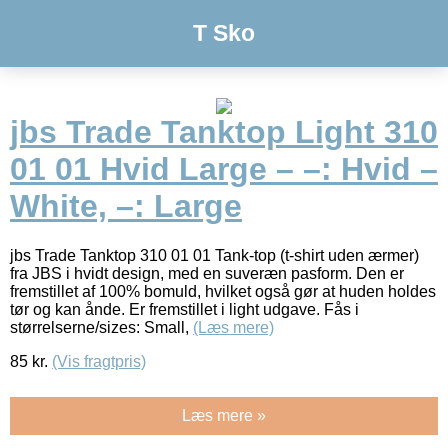
T Sko
jbs Trade Tanktop Light 310
01 01 Hvid Large – –: Hvid –
White, –: Large
jbs Trade Tanktop 310 01 01 Tank-top (t-shirt uden ærmer)
fra JBS i hvidt design, med en suveræn pasform. Den er
fremstillet af 100% bomuld, hvilket også gør at huden holdes
tør og kan ånde. Er fremstillet i light udgave. Fås i
størrelserne/sizes: Small,
(Læs mere)
85
kr.
(Vis fragtpris)
Læs mere »