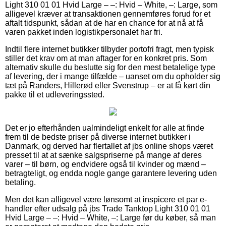
Light 310 01 01 Hvid Large – –: Hvid – White, –: Large, som
alligevel kræver at transaktionen gennemføres forud for et
aftalt tidspunkt, sådan at de har en chance for at nå at få
varen pakket inden logistikpersonalet har fri.
Indtil flere internet butikker tilbyder portofri fragt, men typisk
stiller det krav om at man aftager for en konkret pris. Som
alternativ skulle du beslutte sig for den mest betalelige type
af levering, der i mange tilfælde – uanset om du opholder sig
tæt på Randers, Hillerød eller Svenstrup – er at få kørt din
pakke til et udleveringssted.
Det er jo efterhånden ualmindeligt enkelt for alle at finde
frem til de bedste priser på diverse internet butikker i
Danmark, og derved har flertallet af jbs online shops været
presset til at at sænke salgspriserne på mange af deres
varer – til børn, og endvidere også til kvinder og mænd –
betragteligt, og endda nogle gange garantere levering uden
betaling.
Men det kan alligevel være lønsomt at inspicere et par e-
handler efter udsalg på jbs Trade Tanktop Light 310 01 01
Hvid Large – –: Hvid – White, –: Large før du køber, så man