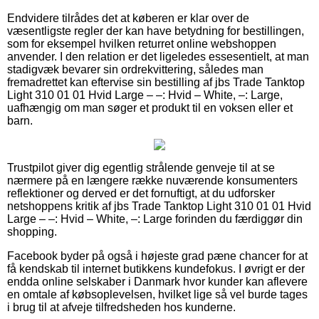
Endvidere tilrådes det at køberen er klar over de
væsentligste regler der kan have betydning for bestillingen,
som for eksempel hvilken returret online webshoppen
anvender. I den relation er det ligeledes essesentielt, at man
stadigvæk bevarer sin ordrekvittering, således man
fremadrettet kan eftervise sin bestilling af jbs Trade Tanktop
Light 310 01 01 Hvid Large – –: Hvid – White, –: Large,
uafhængig om man søger et produkt til en voksen eller et
barn.
Trustpilot giver dig egentlig strålende genveje til at se
nærmere på en længere række nuværende konsumenters
reflektioner og derved er det fornuftigt, at du udforsker
netshoppens kritik af jbs Trade Tanktop Light 310 01 01 Hvid
Large – –: Hvid – White, –: Large forinden du færdiggør din
shopping.
Facebook byder på også i højeste grad pæne chancer for at
få kendskab til internet butikkens kundefokus. I øvrigt er der
endda online selskaber i Danmark hvor kunder kan aflevere
en omtale af købsoplevelsen, hvilket lige så vel burde tages
i brug til at afveje tilfredsheden hos kunderne.