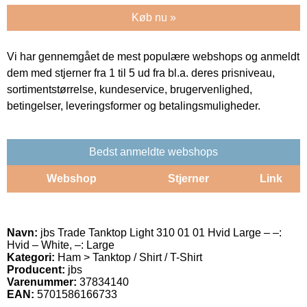
Køb nu »
Vi har gennemgået de mest populære webshops og anmeldt
dem med stjerner fra 1 til 5 ud fra bl.a. deres prisniveau,
sortimentstørrelse, kundeservice, brugervenlighed,
betingelser, leveringsformer og betalingsmuligheder.
Bedst anmeldte webshops
Webshop
Stjerner
Link
Navn:
jbs Trade Tanktop Light 310 01 01 Hvid Large – –:
Hvid – White, –: Large
Kategori:
Ham > Tanktop / Shirt / T-Shirt
Producent:
jbs
Varenummer:
37834140
EAN:
5701586166733