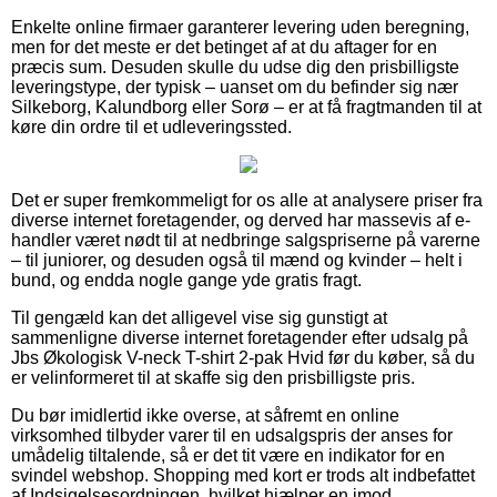
Enkelte online firmaer garanterer levering uden beregning,
men for det meste er det betinget af at du aftager for en
præcis sum. Desuden skulle du udse dig den prisbilligste
leveringstype, der typisk – uanset om du befinder sig nær
Silkeborg, Kalundborg eller Sorø – er at få fragtmanden til at
køre din ordre til et udleveringssted.
Det er super fremkommeligt for os alle at analysere priser fra
diverse internet foretagender, og derved har massevis af e-
handler været nødt til at nedbringe salgspriserne på varerne
– til juniorer, og desuden også til mænd og kvinder – helt i
bund, og endda nogle gange yde gratis fragt.
Til gengæld kan det alligevel vise sig gunstigt at
sammenligne diverse internet foretagender efter udsalg på
Jbs Økologisk V-neck T-shirt 2-pak Hvid før du køber, så du
er velinformeret til at skaffe sig den prisbilligste pris.
Du bør imidlertid ikke overse, at såfremt en online
virksomhed tilbyder varer til en udsalgspris der anses for
umådelig tiltalende, så er det tit være en indikator for en
svindel webshop. Shopping med kort er trods alt indbefattet
af Indsigelsesordningen, hvilket hjælper en imod