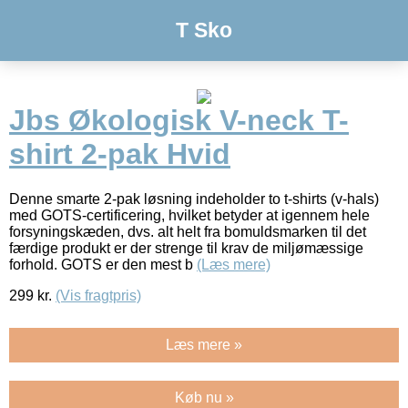
T Sko
Jbs Økologisk V-neck T-
shirt 2-pak Hvid
Denne smarte 2-pak løsning indeholder to t-shirts (v-hals)
med GOTS-certificering, hvilket betyder at igennem hele
forsyningskæden, dvs. alt helt fra bomuldsmarken til det
færdige produkt er der strenge til krav de miljømæssige
forhold. GOTS er den mest b
(Læs mere)
299
kr.
(Vis fragtpris)
Læs mere »
Køb nu »