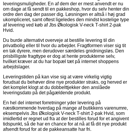
leveringsmuligheder. En af dem der er mest anvendt er nu
om dage at få sendt til en pakkeshop, hvor du selv henter din
ordre den dag der passer dig. Løsningen er altså i høj grad
ukompliceret, samt oftest ligeledes den mindst kostelige type
af levering ved køb af Jbs Økologisk V-neck T-shirt 2-pak
Hvid.
Du burde alternativt overveje at bestille levering til din
privatbolig eller til hvor du arbejder. Fragtformen viser sig tit
en tak dyrere, men derudover særdeles gnidningsløs. Den
prisbilligste fragttype er dog at hente produkterne selv,
hvilket kræver at du har bopæl tæt på internet shoppens
arbejdslager.
Leveringstiden på kan vise sig at være virkelig vigtig
forudsat du behøver dine nye produkter straks, og herved er
det komplet klogt at du dobbelttjekker den anslåede
leveringsdato på det pågældende produkt.
En hel del internet forretninger yder levering på
næstkommende hverdag på mange af butikkens varenumre,
eksempelvis Jbs Økologisk V-neck T-shirt 2-pak Hvid, som
imidlertid er regnet ud fra at der bestilles forud for et angivent
tidspunkt, så de har en chance for at nå at få dit nye produkt
afsendt forud for at de pakkeansatte har fri.