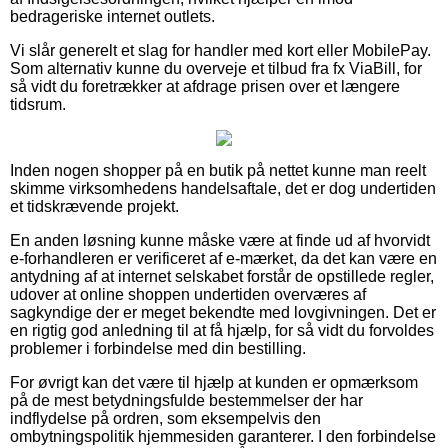
bedrageriske internet outlets.
Vi slår generelt et slag for handler med kort eller MobilePay.
Som alternativ kunne du overveje et tilbud fra fx ViaBill, for
så vidt du foretrækker at afdrage prisen over et længere
tidsrum.
Inden nogen shopper på en butik på nettet kunne man reelt
skimme virksomhedens handelsaftale, det er dog undertiden
et tidskrævende projekt.
En anden løsning kunne måske være at finde ud af hvorvidt
e-forhandleren er verificeret af e-mærket, da det kan være en
antydning af at internet selskabet forstår de opstillede regler,
udover at online shoppen undertiden overværes af
sagkyndige der er meget bekendte med lovgivningen. Det er
en rigtig god anledning til at få hjælp, for så vidt du forvoldes
problemer i forbindelse med din bestilling.
For øvrigt kan det være til hjælp at kunden er opmærksom
på de mest betydningsfulde bestemmelser der har
indflydelse på ordren, som eksempelvis den
ombytningspolitik hjemmesiden garanterer. I den forbindelse