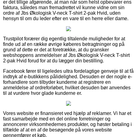
er det tillige afgørende, at man når som helst opbevarer ens
faktura, således man fremadrettet vil kunne vidne om sin
ordre af Jbs Økologisk V-neck T-shirt 2-pak Hvid, uden
hensyn til om du leder efter en vare til en herre eller dame.
Trustpilot forærer dig egentlig tiltalende muligheder for at
finde ud af en række øvrige køberes betragtninger og på
grund af dette er det at foretrække, at du gransker
webshoppens anmeldelser af Jbs Økologisk V-neck T-shirt
2-pak Hvid forud for at du lægger din bestilling.
Facebook fører til ligeledes ultra fordelagtige genveje til at få
indtryk af e-butikkens pålidelighed. Desuden er der nogle e-
forhandlere som tilbyder kunderne at registrere en
anmeldelse af ordreforløbet, hvilket desuden bør anvendes
til at vurdere hvor glade kunderne er.
Vores website er finansieret ved hjælp af reklamer. Vi har et
fast samarbejde med en del online forretninger og
annoncerer virksomhedernes produkter, og høster betaling i
tilfælde af at en af de besøgende på vores website
gennemfører et køb.