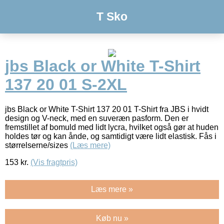
T Sko
jbs Black or White T-Shirt
137 20 01 S-2XL
jbs Black or White T-Shirt 137 20 01 T-Shirt fra JBS i hvidt
design og V-neck, med en suveræn pasform. Den er
fremstillet af bomuld med lidt lycra, hvilket også gør at huden
holdes tør og kan ånde, og samtidigt være lidt elastisk. Fås i
størrelserne/sizes
(Læs mere)
153
kr.
(Vis fragtpris)
Læs mere »
Køb nu »