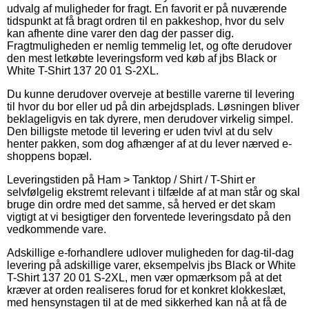
udvalg af muligheder for fragt. En favorit er på nuværende
tidspunkt at få bragt ordren til en pakkeshop, hvor du selv
kan afhente dine varer den dag der passer dig.
Fragtmuligheden er nemlig temmelig let, og ofte derudover
den mest letkøbte leveringsform ved køb af jbs Black or
White T-Shirt 137 20 01 S-2XL.
Du kunne derudover overveje at bestille varerne til levering
til hvor du bor eller ud på din arbejdsplads. Løsningen bliver
beklageligvis en tak dyrere, men derudover virkelig simpel.
Den billigste metode til levering er uden tvivl at du selv
henter pakken, som dog afhænger af at du lever nærved e-
shoppens bopæl.
Leveringstiden på Ham > Tanktop / Shirt / T-Shirt er
selvfølgelig ekstremt relevant i tilfælde af at man står og skal
bruge din ordre med det samme, så herved er det skam
vigtigt at vi besigtiger den forventede leveringsdato på den
vedkommende vare.
Adskillige e-forhandlere udlover muligheden for dag-til-dag
levering på adskillige varer, eksempelvis jbs Black or White
T-Shirt 137 20 01 S-2XL, men vær opmærksom på at det
kræver at orden realiseres forud for et konkret klokkeslæt,
med hensynstagen til at de med sikkerhed kan nå at få de