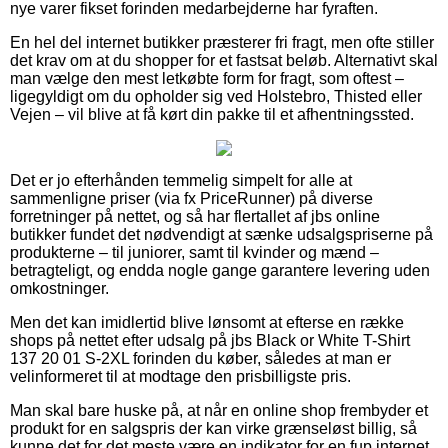
nye varer fikset forinden medarbejderne har fyraften.
En hel del internet butikker præsterer fri fragt, men ofte stiller
det krav om at du shopper for et fastsat beløb. Alternativt skal
man vælge den mest letkøbte form for fragt, som oftest –
ligegyldigt om du opholder sig ved Holstebro, Thisted eller
Vejen – vil blive at få kørt din pakke til et afhentningssted.
Det er jo efterhånden temmelig simpelt for alle at
sammenligne priser (via fx PriceRunner) på diverse
forretninger på nettet, og så har flertallet af jbs online
butikker fundet det nødvendigt at sænke udsalgspriserne på
produkterne – til juniorer, samt til kvinder og mænd –
betragteligt, og endda nogle gange garantere levering uden
omkostninger.
Men det kan imidlertid blive lønsomt at efterse en række
shops på nettet efter udsalg på jbs Black or White T-Shirt
137 20 01 S-2XL forinden du køber, således at man er
velinformeret til at modtage den prisbilligste pris.
Man skal bare huske på, at når en online shop frembyder et
produkt for en salgspris der kan virke grænseløst billig, så
kunne det for det meste være en indikator for en fup internet