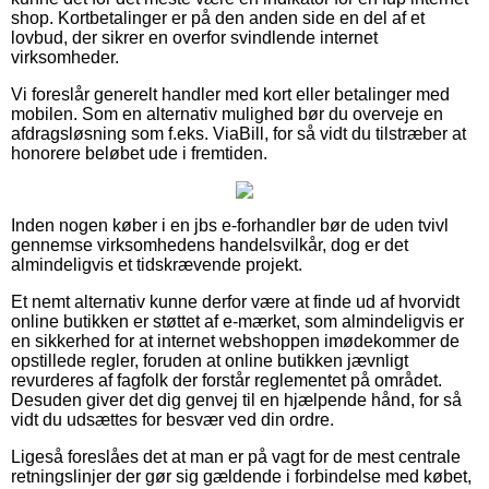
shop. Kortbetalinger er på den anden side en del af et
lovbud, der sikrer en overfor svindlende internet
virksomheder.
Vi foreslår generelt handler med kort eller betalinger med
mobilen. Som en alternativ mulighed bør du overveje en
afdragsløsning som f.eks. ViaBill, for så vidt du tilstræber at
honorere beløbet ude i fremtiden.
Inden nogen køber i en jbs e-forhandler bør de uden tvivl
gennemse virksomhedens handelsvilkår, dog er det
almindeligvis et tidskrævende projekt.
Et nemt alternativ kunne derfor være at finde ud af hvorvidt
online butikken er støttet af e-mærket, som almindeligvis er
en sikkerhed for at internet webshoppen imødekommer de
opstillede regler, foruden at online butikken jævnligt
revurderes af fagfolk der forstår reglementet på området.
Desuden giver det dig genvej til en hjælpende hånd, for så
vidt du udsættes for besvær ved din ordre.
Ligeså foreslåes det at man er på vagt for de mest centrale
retningslinjer der gør sig gældende i forbindelse med købet,