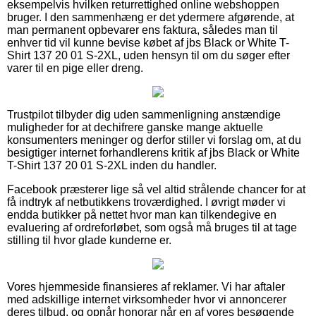
eksempelvis hvilken returrettighed online webshoppen
bruger. I den sammenhæng er det ydermere afgørende, at
man permanent opbevarer ens faktura, således man til
enhver tid vil kunne bevise købet af jbs Black or White T-
Shirt 137 20 01 S-2XL, uden hensyn til om du søger efter
varer til en pige eller dreng.
Trustpilot tilbyder dig uden sammenligning anstændige
muligheder for at dechifrere ganske mange aktuelle
konsumenters meninger og derfor stiller vi forslag om, at du
besigtiger internet forhandlerens kritik af jbs Black or White
T-Shirt 137 20 01 S-2XL inden du handler.
Facebook præsterer lige så vel altid strålende chancer for at
få indtryk af netbutikkens troværdighed. I øvrigt møder vi
endda butikker på nettet hvor man kan tilkendegive en
evaluering af ordreforløbet, som også må bruges til at tage
stilling til hvor glade kunderne er.
Vores hjemmeside finansieres af reklamer. Vi har aftaler
med adskillige internet virksomheder hvor vi annoncerer
deres tilbud, og opnår honorar når en af vores besøgende