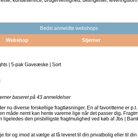
rrelse, kundeservice, brugervenlighed, betingelser, leveringsfor
Bedst anmeldte webshops
Webshop
Stjerner
ghts | 5-pak Gaveæske | Sort
2
jerner baseret på
43
anmeldelser
er nu diverse forskellige fragtløsninger. En af favoritterne er p.t. a
en måde nemt kan hente varerne lige når det passer dig. Fragtme
 ligeledes den prisbilligste fragtmulighed ved køb af Jbs | Bamb
for og imod at vælge at få leveret til din privatbolig eller til di