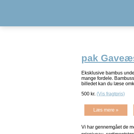
pak Gaveæs
Eksklusive bambus under
mange fordele. Bambussen 
billedet kan du læse omk
500
kr.
(Vis fragtpris)
Læs mere »
Vi har gennemgået de mes