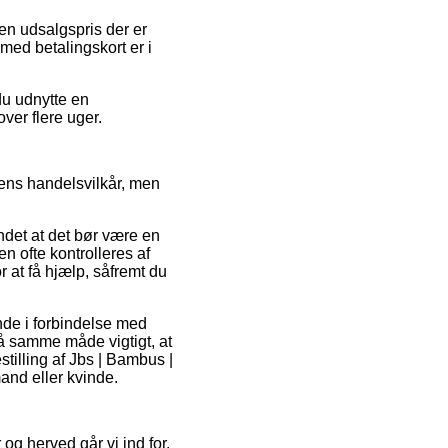
 en udsalgspris der er
med betalingskort er i
 du udnytte en
ver flere uger.
ens handelsvilkår, men
det at det bør være en
 ofte kontrolleres af
 at få hjælp, såfremt du
nde i forbindelse med
på samme måde vigtigt, at
stilling af Jbs | Bambus |
mand eller kvinde.
og herved går vi ind for,