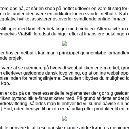
re obs på, at når en shop på nettet udlover en vare til salg for
r det undertiden være en indikator for en svindel netbutik. Køb 
 regulativ, hvilket assisterer os overfor svindlende online firmaer.
estillinger med kort eller betalinger med mobilen. Alternativt kan
elvis ViaBill, forudsat du higer efter at finansiere betalingen o
er hos en netbutik kan man i princippet gennemløbe forhandler
nde projekt.
være at se nærmere på hvorvidt webbutikken er e-mærket, grun
n efterlever gældende dansk lovgivning, og at online webshoppen
se inden for retningslinjerne. Desuden tilbydes du mulighed for
 køb.
 man er obs på de mest essentielle reglementer der gør sig gælde
lken byttepolitik e-firmaet kører med. På grund af dette er det 
drekvittering, således man til enhver tid vil kunne påvise sin be
 Sort, uden hensyn til om du er på udkig efter produkter til en 
ig habile genveje til at læse ganske mange andre køberes meninger 