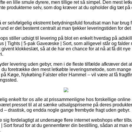
te en lille smule dyrere, men tillige ret så simpel. Den mest letkø
ente produkterne selv, som dog kræver at du opholder dig tæt på 
er selvfølgelig ekstremt betydningsfuld forudsat man har brug f
grund er det bestemt centralt at man tjekker leveringstiden for d
ps stiller udsigt til levering på blot en enkelt hverdag på adskil
 | Tights | 5-pak Gaveæske | Sort, som alligevel står og falder
givent klokkeslæt, så at de har en chance for at nå at få dit nye
i.
 yder levering uden gebyr, men i de fleste tilfælde afkræver det a
ne du foretrække den mest letkøbte leveringsmetode, som mange
å Køge, Nykøbing Falster eller Hammel – vil være at få fragtfirm
ringssted.
lig enkelt for os alle at prissammenligne hos forskellige online
s været presset til at at sænke udsalgspriserne på deres produkter
nd – drastisk, og endda nogle gange frembyde fragt uden gebyr.
e sig fordelagtigt at undersøge flere internet webshops efter til
 Sort forud for at du gennemfører din bestilling, sådan at man er
.