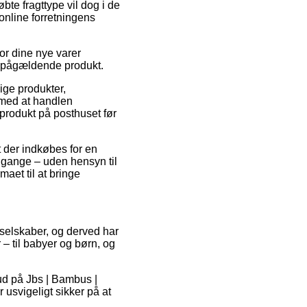
bte fragttype vil dog i de
online forretningens
or dine nye varer
et pågældende produkt.
lige produkter,
 med at handlen
 produkt på posthuset før
t der indkøbes for en
 gange – uden hensyn til
aet til at bringe
 selskaber, og derved har
 – til babyer og børn, og
bud på Jbs | Bambus |
 usvigeligt sikker på at