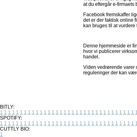
at du eftergår e-firmaet
Facebook fremskaffer lige
det er der faktisk online
kan bruges til at vurdere
Denne hjemmeside er fina
hvor vi publicerer virkso
handel.
Viden vedrørende varer o
reguleringer der kan vær
BITLY:
1
1
1
1
1
1
1
1
1
1
1
1
1
1
1
1
1
1
1
1
1
1
1
1
1
1
1
1
1
1
1
1
1
1
SPOTIFY:
1
1
1
1
1
1
1
1
1
1
1
1
1
1
1
1
1
1
1
1
1
1
1
1
1
1
1
1
1
1
1
1
1
1
CUTTLY BIO:
1