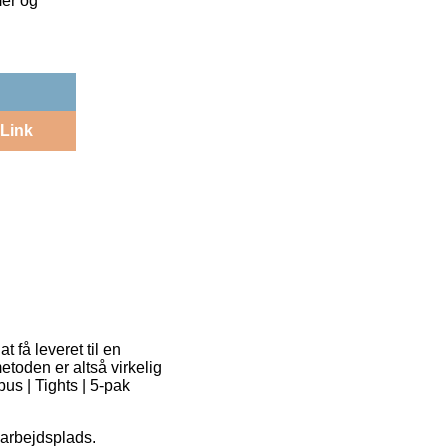
mer og
Link
t få leveret til en
toden er altså virkelig
us | Tights | 5-pak
n arbejdsplads.