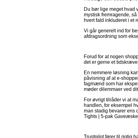
Du bør lige meget hvad væ
mystisk fremragende, så e
hvert fald inkluderet i et
Vi går generelt ind for b
afdragsordning som eksemp
Forud for at nogen shopp
det er gerne et tidskræve
En nemmere løsning kan 
påvisning af at e-shoppe
fagmænd som har eksperti
møder dilemmaer ved dit
For øvrigt tilråder vi at
handlen, for eksempel hvi
man stadig bevarer ens or
Tights | 5-pak Gaveæske |
Trustpilot fører til rigt