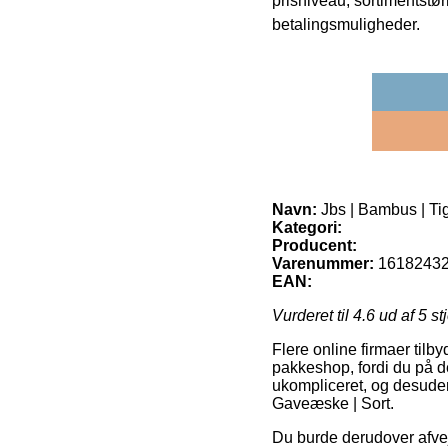
prisniveau, sortimentstø
betalingsmuligheder.
Navn:
Jbs | Bambus | Ti
Kategori:
Producent:
Varenummer:
1618243
EAN:
Vurderet til
4.6
ud af 5 st
Flere online firmaer tilbyd
pakkeshop, fordi du på d
ukompliceret, og desuden
Gaveæske | Sort.
Du burde derudover afveje 