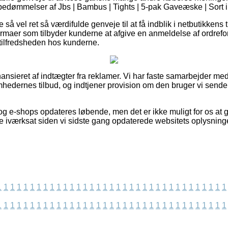
s bedømmelser af Jbs | Bambus | Tights | 5-pak Gaveæske | Sort 
 så vel ret så værdifulde genveje til at få indblik i netbutikken
 firmaer som tilbyder kunderne at afgive en anmeldelse af ordrefor
 tilfredsheden hos kunderne.
nsieret af indtægter fra reklamer. Vi har faste samarbejder med
mhedernes tilbud, og indtjener provision om den bruger vi sende
g e-shops opdateres løbende, men det er ikke muligt for os at g
e iværksat siden vi sidste gang opdaterede websitets oplysninge
1
1
1
1
1
1
1
1
1
1
1
1
1
1
1
1
1
1
1
1
1
1
1
1
1
1
1
1
1
1
1
1
1
1
1
1
1
1
1
1
1
1
1
1
1
1
1
1
1
1
1
1
1
1
1
1
1
1
1
1
1
1
1
1
1
1
1
1
1
1