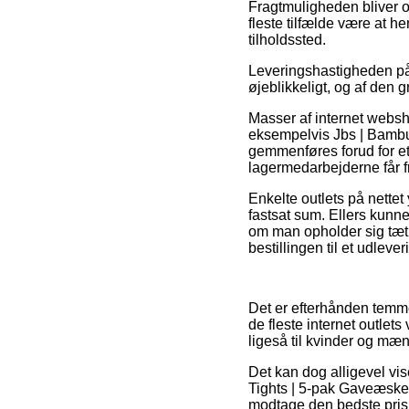
Fragtmuligheden bliver of
fleste tilfælde være at h
tilholdssted.
Leveringshastigheden på 
øjeblikkeligt, og af den 
Masser af internet websho
eksempelvis Jbs | Bambus
gemmenføres forud for et 
lagermedarbejderne får fr
Enkelte outlets på nettet
fastsat sum. Ellers kun
om man opholder sig tæt p
bestillingen til et udleve
Det er efterhånden temme
de fleste internet outlet
ligeså til kvinder og mæ
Det kan dog alligevel vis
Tights | 5-pak Gaveæske |
modtage den bedste pris