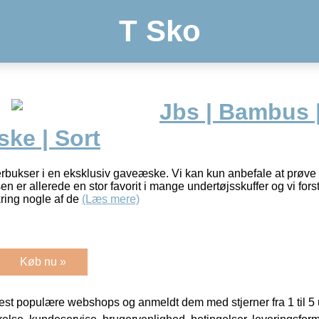
T Sko
Jbs | Bambus |
ke | Sort
bukser i en eksklusiv gaveæske. Vi kan kun anbefale at prøve
er allerede en stor favorit i mange undertøjsskuffer og vi forst
ring nogle af de
(Læs mere)
Køb nu »
t populære webshops og anmeldt dem med stjerner fra 1 til 5 ud