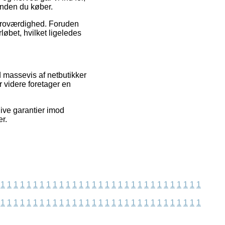
inden du køber.
s troværdighed. Foruden
løbet, hvilket ligeledes
 massevis af netbutikker
r videre foretager en
ive garantier imod
r.
1
1
1
1
1
1
1
1
1
1
1
1
1
1
1
1
1
1
1
1
1
1
1
1
1
1
1
1
1
1
1
1
1
1
1
1
1
1
1
1
1
1
1
1
1
1
1
1
1
1
1
1
1
1
1
1
1
1
1
1
1
1