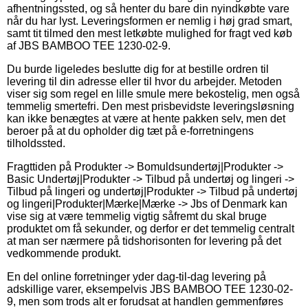
afhentningssted, og så henter du bare din nyindkøbte vare
når du har lyst. Leveringsformen er nemlig i høj grad smart,
samt tit tilmed den mest letkøbte mulighed for fragt ved køb
af JBS BAMBOO TEE 1230-02-9.
Du burde ligeledes beslutte dig for at bestille ordren til
levering til din adresse eller til hvor du arbejder. Metoden
viser sig som regel en lille smule mere bekostelig, men også
temmelig smertefri. Den mest prisbevidste leveringsløsning
kan ikke benægtes at være at hente pakken selv, men det
beroer på at du opholder dig tæt på e-forretningens
tilholdssted.
Fragttiden på Produkter -> Bomuldsundertøj|Produkter ->
Basic Undertøj|Produkter -> Tilbud på undertøj og lingeri ->
Tilbud på lingeri og undertøj|Produkter -> Tilbud på undertøj
og lingeri|Produkter|Mærke|Mærke -> Jbs of Denmark kan
vise sig at være temmelig vigtig såfremt du skal bruge
produktet om få sekunder, og derfor er det temmelig centralt
at man ser nærmere på tidshorisonten for levering på det
vedkommende produkt.
En del online forretninger yder dag-til-dag levering på
adskillige varer, eksempelvis JBS BAMBOO TEE 1230-02-
9, men som trods alt er forudsat at handlen gemmenføres