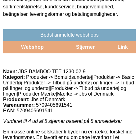
sortimentstørrelse, kundeservice, brugervenlighed,
betingelser, leveringsformer og betalingsmuligheder.
Bedst anmeldte webshops
Webshop
Stjerner
Link
Navn:
JBS BAMBOO TEE 1230-02-9
Kategori:
Produkter -> Bomuldsundertøj|Produkter -> Basic
Undertøj|Produkter -> Tilbud på undertøj og lingeri -> Tilbud
på lingeri og undertøj|Produkter -> Tilbud på undertøj og
lingeri|Produkter|Mærke|Mærke -> Jbs of Denmark
Producent:
Jbs of Denmark
Varenummer:
5709405691541
EAN:
5709405691541
Vurderet til
4
ud af 5 stjerner baseret på
8
anmeldelser
En masse online selskaber tilbyder nu en række forskellige
leveringstyper. En favorit er nu om dage levering til et