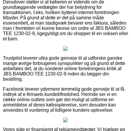
Derudover støtter vi at køberen er vidende om de
grundlæggende vedtægter der har betydning for
transaktionen, f.eks. hvilken bytteret internet forretningen
tilbyder. På grund af dette er det på samme måde
essesentielt, at man stadigvæk bevarer ens faktura, således
man i fremtiden vil kunne bevise sin ordre af JBS BAMBOO
TEE 1230-02-9, ligegyldigt om du shopper til en voksen eller
et barn.
Trustpilot leverer ultra gode genveje til at udforske ganske
mange øvrige forbrugeres synspunkter og på grund af dette
anbefales det, at du sonderer online forretningens kritik af
JBS BAMBOO TEE 1230-02-9 inden du lægger din
bestilling.
Facebook leverer ydermere temmelig gode genveje til at få
indtryk af e-firmaets kundetilfredshed. Herinde ser vi en
række online outlets som gør det muligt at udforme en
anmeldelse af deres købsoplevelse, som desuden kan
anvendes til vurdering af tidligere kunders oplevelser.
Vores side er finansieret af reklameindtægter. Vi hjælper en