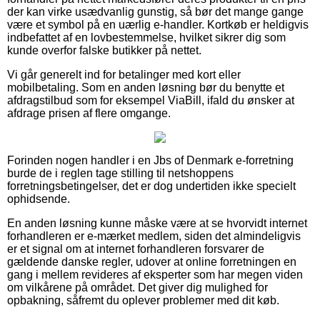
der kan virke usædvanlig gunstig, så bør det mange gange
være et symbol på en uærlig e-handler. Kortkøb er heldigvis
indbefattet af en lovbestemmelse, hvilket sikrer dig som
kunde overfor falske butikker på nettet.
Vi går generelt ind for betalinger med kort eller
mobilbetaling. Som en anden løsning bør du benytte et
afdragstilbud som for eksempel ViaBill, ifald du ønsker at
afdrage prisen af flere omgange.
Forinden nogen handler i en Jbs of Denmark e-forretning
burde de i reglen tage stilling til netshoppens
forretningsbetingelser, det er dog undertiden ikke specielt
ophidsende.
En anden løsning kunne måske være at se hvorvidt internet
forhandleren er e-mærket medlem, siden det almindeligvis
er et signal om at internet forhandleren forsvarer de
gældende danske regler, udover at online forretningen en
gang i mellem revideres af eksperter som har megen viden
om vilkårene på området. Det giver dig mulighed for
opbakning, såfremt du oplever problemer med dit køb.