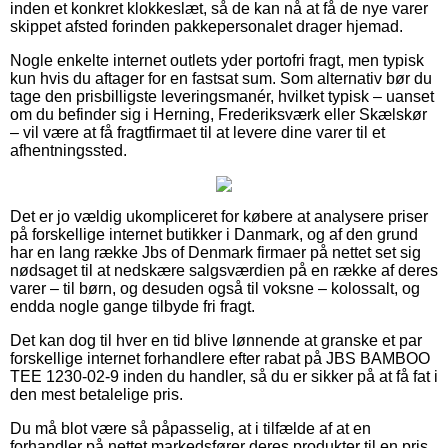
inden et konkret klokkeslæt, så de kan nå at få de nye varer
skippet afsted forinden pakkepersonalet drager hjemad.
Nogle enkelte internet outlets yder portofri fragt, men typisk
kun hvis du aftager for en fastsat sum. Som alternativ bør du
tage den prisbilligste leveringsmanér, hvilket typisk – uanset
om du befinder sig i Herning, Frederiksværk eller Skælskør
– vil være at få fragtfirmaet til at levere dine varer til et
afhentningssted.
Det er jo vældig ukompliceret for købere at analysere priser
på forskellige internet butikker i Danmark, og af den grund
har en lang række Jbs of Denmark firmaer på nettet set sig
nødsaget til at nedskære salgsværdien på en række af deres
varer – til børn, og desuden også til voksne – kolossalt, og
endda nogle gange tilbyde fri fragt.
Det kan dog til hver en tid blive lønnende at granske et par
forskellige internet forhandlere efter rabat på JBS BAMBOO
TEE 1230-02-9 inden du handler, så du er sikker på at få fat i
den mest betalelige pris.
Du må blot være så påpasselig, at i tilfælde af at en
forhandler på nettet markedsfører deres produkter til en pris