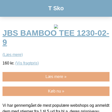
T Sko
JBS BAMBOO TEE 1230-02-
9
(Læs mere)
160
kr.
(Vis fragtpris)
Læs mere »
Køb nu »
Vi har gennemgået de mest populære webshops og anmeldt
dem med stjerner fra 1 til 5 ud fra bl.a. deres prisniveau,