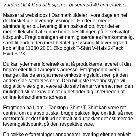
Vurderet til
4.6
ud af 5 stjerner baseret på
49
anmeldelser
Masser af webshops i Danmark tildeler i vore dage en hel
del forskellige leveringsløsninger. En der er meget
almindelig er p.t. levering til en pakkeshop, hvor det er
meget fleksibelt at kunne hente bestillingen på et selvvalgt
tidspunkt. Fragtløsningen er nemlig særdeles fremkommelig,
samt tit endda den mest betalelige løsning til levering ved
køb af jbs 11030 20 01 Økologisk T-Shirt V-Hals 2-Pack
Hvid S-2XL.
Du kan ydermere foretrække at få produkterne leveret til din
bopæl eller til dit arbejdes adresse. Fragttypen bliver i
mange tilfælde en sjat mere omkostningsfuld, men på den
anden side særdeles nem. Den billigste leveringstype vil
dog altid vise sig at være at du selv henter varerne, men den
mulighed stiller krav om at du befinder dig i nærheden af
online forhandlerens adresse.
Fragttiden på Ham > Tanktop / Shirt / T-Shirt kan være ret
central om du absolut skal bruge pakken lige om lidt, så med
det formål er det fuldt ud centralt at du tjekker det estimerede
leveringstidspunkt på den respektive vare.
En række e-forretninger annoncerer levering efter en enkelt