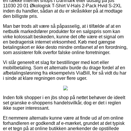
en række internet shops i Danmark efter udsalg på jbs
11030 20 01 Økologisk T-Shirt V-Hals 2-Pack Hvid S-2XL
inden du handler, sådan at du er skråsikker på at modtage
den billigste pris.
Man bør trods alt være så påpasselig, at i tilfælde af at en
netbutik markedsfører produkter for en salgspris som kan
virke kolossalt beskeden, kunne det ofte være et signal om
en bedragerisk internet virksomhed. Køb med gængse
betalingskort er ikke desto mindre omfavnet af en forordning,
som assisterer folk overfor falske online forretninger.
Vi slår generelt et slag for bestillinger med kort eller
mobilbetaling. Som et alternativ burde du drage fordel af en
afbetalingsløsning fra eksempelvis ViaBill, for så vidt du har
i sinde at klare regningen over flere uger.
Inden folk shopper i en jbs shop på nettet behøver de ideelt
set granske e-shoppens handelsvilkår, dog er det i reglen
ikke super interessant.
Et nemmere alternativ kunne være at finde ud af om online
forhandleren er godkendt af e-mærket, grundet at det typisk
er et tegn på at online butikken anerkender de opstillede