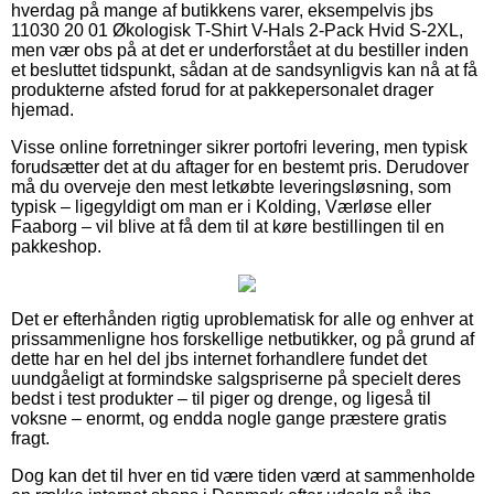
hverdag på mange af butikkens varer, eksempelvis jbs
11030 20 01 Økologisk T-Shirt V-Hals 2-Pack Hvid S-2XL,
men vær obs på at det er underforstået at du bestiller inden
et besluttet tidspunkt, sådan at de sandsynligvis kan nå at få
produkterne afsted forud for at pakkepersonalet drager
hjemad.
Visse online forretninger sikrer portofri levering, men typisk
forudsætter det at du aftager for en bestemt pris. Derudover
må du overveje den mest letkøbte leveringsløsning, som
typisk – ligegyldigt om man er i Kolding, Værløse eller
Faaborg – vil blive at få dem til at køre bestillingen til en
pakkeshop.
Det er efterhånden rigtig uproblematisk for alle og enhver at
prissammenligne hos forskellige netbutikker, og på grund af
dette har en hel del jbs internet forhandlere fundet det
uundgåeligt at formindske salgspriserne på specielt deres
bedst i test produkter – til piger og drenge, og ligeså til
voksne – enormt, og endda nogle gange præstere gratis
fragt.
Dog kan det til hver en tid være tiden værd at sammenholde