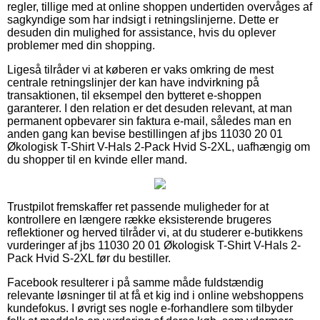
regler, tillige med at online shoppen undertiden overvåges af
sagkyndige som har indsigt i retningslinjerne. Dette er
desuden din mulighed for assistance, hvis du oplever
problemer med din shopping.
Ligeså tilråder vi at køberen er vaks omkring de mest
centrale retningslinjer der kan have indvirkning på
transaktionen, til eksempel den bytteret e-shoppen
garanterer. I den relation er det desuden relevant, at man
permanent opbevarer sin faktura e-mail, således man en
anden gang kan bevise bestillingen af jbs 11030 20 01
Økologisk T-Shirt V-Hals 2-Pack Hvid S-2XL, uafhængig om
du shopper til en kvinde eller mand.
Trustpilot fremskaffer ret passende muligheder for at
kontrollere en længere række eksisterende brugeres
reflektioner og herved tilråder vi, at du studerer e-butikkens
vurderinger af jbs 11030 20 01 Økologisk T-Shirt V-Hals 2-
Pack Hvid S-2XL før du bestiller.
Facebook resulterer i på samme måde fuldstændig
relevante løsninger til at få et kig ind i online webshoppens
kundefokus. I øvrigt ses nogle e-forhandlere som tilbyder