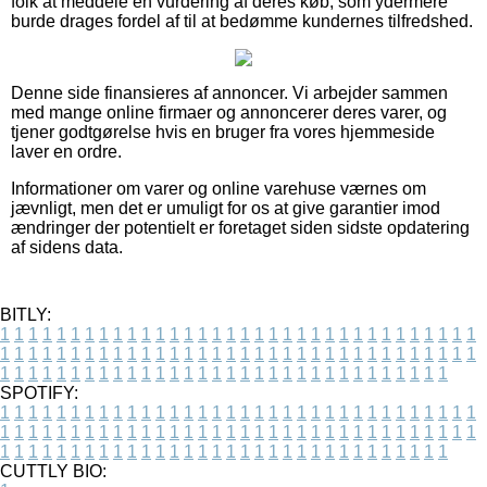
folk at meddele en vurdering af deres køb, som ydermere
burde drages fordel af til at bedømme kundernes tilfredshed.
Denne side finansieres af annoncer. Vi arbejder sammen
med mange online firmaer og annoncerer deres varer, og
tjener godtgørelse hvis en bruger fra vores hjemmeside
laver en ordre.
Informationer om varer og online varehuse værnes om
jævnligt, men det er umuligt for os at give garantier imod
ændringer der potentielt er foretaget siden sidste opdatering
af sidens data.
BITLY:
1
1
1
1
1
1
1
1
1
1
1
1
1
1
1
1
1
1
1
1
1
1
1
1
1
1
1
1
1
1
1
1
1
1
1
1
1
1
1
1
1
1
1
1
1
1
1
1
1
1
1
1
1
1
1
1
1
1
1
1
1
1
1
1
1
1
1
1
1
1
1
1
1
1
1
1
1
1
1
1
1
1
1
1
1
1
1
1
1
1
1
1
1
1
1
1
1
1
1
1
SPOTIFY:
1
1
1
1
1
1
1
1
1
1
1
1
1
1
1
1
1
1
1
1
1
1
1
1
1
1
1
1
1
1
1
1
1
1
1
1
1
1
1
1
1
1
1
1
1
1
1
1
1
1
1
1
1
1
1
1
1
1
1
1
1
1
1
1
1
1
1
1
1
1
1
1
1
1
1
1
1
1
1
1
1
1
1
1
1
1
1
1
1
1
1
1
1
1
1
1
1
1
1
1
CUTTLY BIO: