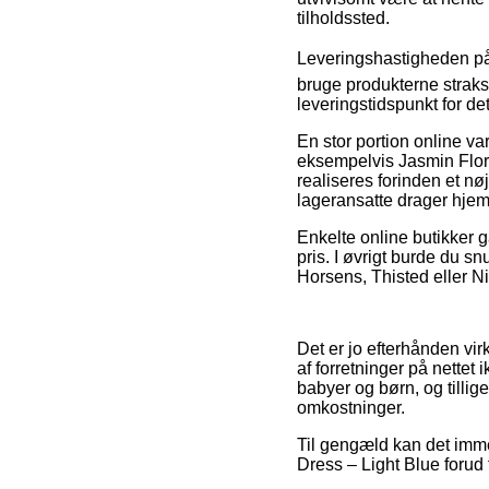
tilholdssted.
Leveringshastigheden på 
bruge produkterne straks,
leveringstidspunkt for de
En stor portion online va
eksempelvis Jasmin Flor
realiseres forinden et nøj
lageransatte drager hje
Enkelte online butikker 
pris. I øvrigt burde du s
Horsens, Thisted eller Niv
Det er jo efterhånden virk
af forretninger på nettet
babyer og børn, og tilli
omkostninger.
Til gengæld kan det immer
Dress – Light Blue forud f