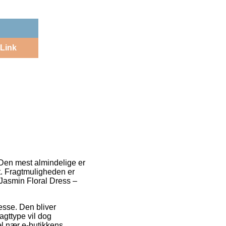
Link
. Den mest almindelige er
et. Fragtmuligheden er
 Jasmin Floral Dress –
resse. Den bliver
agttype vil dog
æl nær e-butikkens