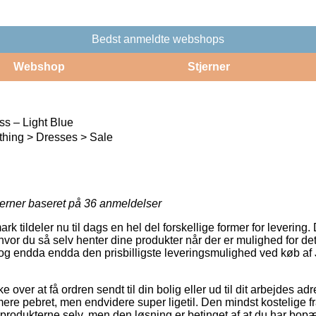
Bedst anmeldte webshops
Webshop
Stjerner
ss – Light Blue
thing > Dresses > Sale
jerner baseret på
36
anmeldelser
 tildeler nu til dags en hel del forskellige former for levering
hvor du så selv henter dine produkter når der er mulighed for d
 og endda endda den prisbilligste leveringsmulighed ved køb af
 over at få ordren sendt til din bolig eller ud til dit arbejdes ad
re pebret, men endvidere super ligetil. Den mindst kostelige fr
 produkterne selv, men den løsning er betinget af at du har bop