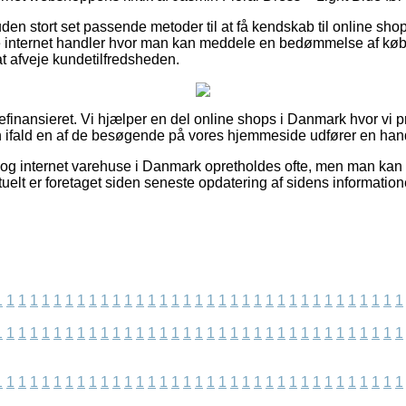
n stort set passende metoder til at få kendskab til online sho
 internet handler hvor man kan meddele en bedømmelse af købs
at afveje kundetilfredsheden.
nansieret. Vi hjælper en del online shops i Danmark hvor vi p
 ifald en af de besøgende på vores hjemmeside udfører en han
og internet varehuse i Danmark opretholdes ofte, men man kan ik
tuelt er foretaget siden seneste opdatering af sidens information
1
1
1
1
1
1
1
1
1
1
1
1
1
1
1
1
1
1
1
1
1
1
1
1
1
1
1
1
1
1
1
1
1
1
1
1
1
1
1
1
1
1
1
1
1
1
1
1
1
1
1
1
1
1
1
1
1
1
1
1
1
1
1
1
1
1
1
1
1
1
1
1
1
1
1
1
1
1
1
1
1
1
1
1
1
1
1
1
1
1
1
1
1
1
1
1
1
1
1
1
1
1
1
1
1