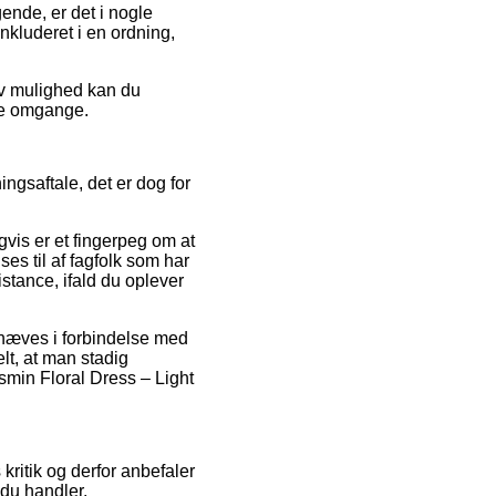
gende, er det i nogle
nkluderet i en ordning,
iv mulighed kan du
ere omgange.
ngsaftale, det er dog for
gvis er et fingerpeg om at
ses til af fagfolk som har
stance, ifald du oplever
dhæves i forbindelse med
lt, at man stadig
smin Floral Dress – Light
kritik og derfor anbefaler
 du handler.