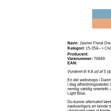
Navn:
Jasmin Floral Dre
Kategori:
15-35â¬ > Clo
Producent:
Varenummer:
70649
EAN:
Vurderet til
4.8
ud af 5 st
En del webshops i Danmark
i dag afhentningssteder, 
nemlig vældig smertefri,
Light Blue.
Du kunne alternativt tænke
sædvanligvis en kende me
utvivlsomt være at hente