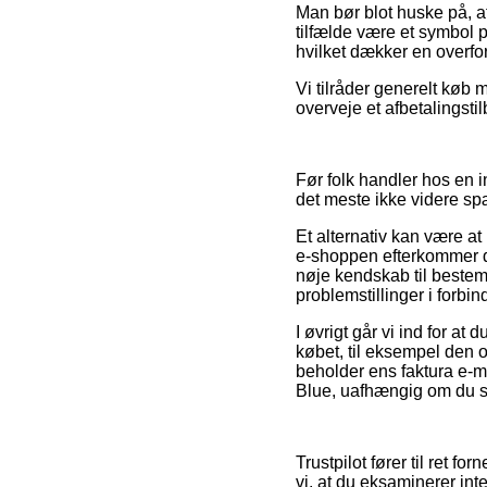
Man bør blot huske på, at
tilfælde være et symbol 
hvilket dækker en overfor
Vi tilråder generelt køb
overveje et afbetalingsti
Før folk handler hos en 
det meste ikke videre s
Et alternativ kan være at
e-shoppen efterkommer de o
nøje kendskab til bestem
problemstillinger i forbi
I øvrigt går vi ind for 
købet, til eksempel den o
beholder ens faktura e-m
Blue, uafhængig om du søg
Trustpilot fører til ret 
vi, at du eksaminerer int