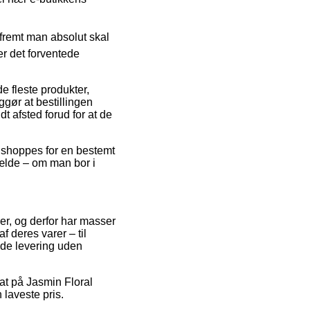
fremt man absolut skal
er det forventede
e fleste produkter,
gør at bestillingen
dt afsted forud for at de
r shoppes for en bestemt
lfælde – om man bor i
aer, og derfor har masser
 deres varer – til
yde levering uden
bat på Jasmin Floral
 laveste pris.