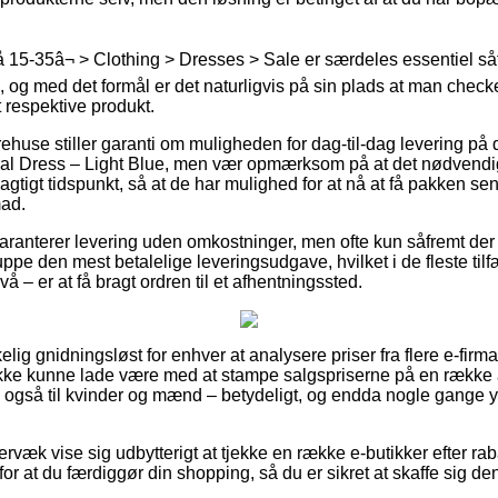
15-35â¬ > Clothing > Dresses > Sale er særdeles essentiel så
 og med det formål er det naturligvis på sin plads at man check
t respektive produkt.
rehuse stiller garanti om muligheden for dag-til-dag levering på d
al Dress – Light Blue, men vær opmærksom på at det nødvendig
agtigt tidspunkt, så at de har mulighed for at nå at få pakken sen
mad.
garanterer levering uden omkostninger, men ofte kun såfremt de
nuppe den mest betalelige leveringsudgave, hvilket i de fleste ti
å – er at få bragt ordren til et afhentningssted.
elig gnidningsløst for enhver at analysere priser fra flere e-firm
 ikke kunne lade være med at stampe salgspriserne på en række af
ge også til kvinder og mænd – betydeligt, og endda nogle gange 
væk vise sig udbytterigt at tjekke en række e-butikker efter ra
or at du færdiggør din shopping, så du er sikret at skaffe sig den