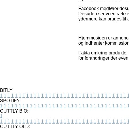
Facebook medfører desude
Desuden ser vi en række
ydermere kan bruges til 
Hjemmesiden er annoncefi
og indhenter kommission
Fakta omkring produkter 
for forandringer der even
BITLY:
1
1
1
1
1
1
1
1
1
1
1
1
1
1
1
1
1
1
1
1
1
1
1
1
1
1
1
1
1
1
1
1
1
1
SPOTIFY:
1
1
1
1
1
1
1
1
1
1
1
1
1
1
1
1
1
1
1
1
1
1
1
1
1
1
1
1
1
1
1
1
1
1
CUTTLY BIO:
1
1
1
1
1
1
1
1
1
1
1
1
1
1
1
1
1
1
1
1
1
1
1
1
1
1
1
1
1
1
1
1
1
1
1
CUTTLY OLD: