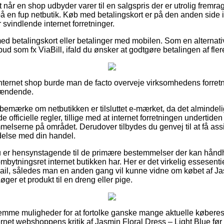
 når en shop udbyder varer til en salgspris der er utrolig fremra
på en fup netbutik. Køb med betalingskort er på den anden side i
 svindlende internet forretninger.
 med betalingskort eller betalinger med mobilen. Som en alternat
lbud som fx ViaBill, ifald du ønsker at godtgøre betalingen af fl
internet shop burde man de facto overveje virksomhedens forretni
pændende.
 bemærke om netbutikken er tilsluttet e-mærket, da det almindeli
fficielle regler, tillige med at internet forretningen undertiden 
melserne på området. Derudover tilbydes du genvej til at få assi
ndelse med din handel.
at du er hensynstagende til de primære bestemmelser der kan hån
mbytningsret internet butikken har. Her er det virkelig essesentie
ail, således man en anden gang vil kunne vidne om købet af Ja
er et produkt til en dreng eller pige.
fornemme muligheder for at fortolke ganske mange aktuelle køberes 
ernet webshoppens kritik af Jasmin Floral Dress – Light Blue før