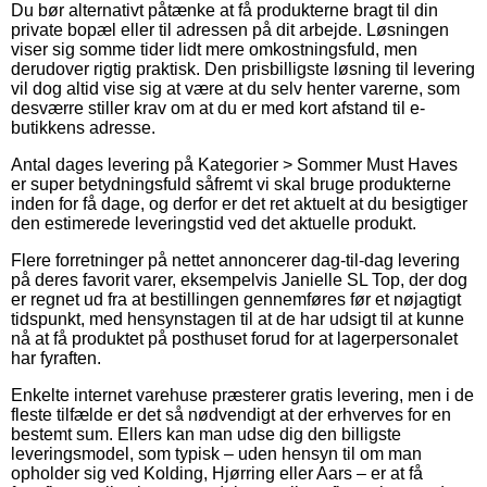
Du bør alternativt påtænke at få produkterne bragt til din
private bopæl eller til adressen på dit arbejde. Løsningen
viser sig somme tider lidt mere omkostningsfuld, men
derudover rigtig praktisk. Den prisbilligste løsning til levering
vil dog altid vise sig at være at du selv henter varerne, som
desværre stiller krav om at du er med kort afstand til e-
butikkens adresse.
Antal dages levering på Kategorier > Sommer Must Haves
er super betydningsfuld såfremt vi skal bruge produkterne
inden for få dage, og derfor er det ret aktuelt at du besigtiger
den estimerede leveringstid ved det aktuelle produkt.
Flere forretninger på nettet annoncerer dag-til-dag levering
på deres favorit varer, eksempelvis Janielle SL Top, der dog
er regnet ud fra at bestillingen gennemføres før et nøjagtigt
tidspunkt, med hensynstagen til at de har udsigt til at kunne
nå at få produktet på posthuset forud for at lagerpersonalet
har fyraften.
Enkelte internet varehuse præsterer gratis levering, men i de
fleste tilfælde er det så nødvendigt at der erhverves for en
bestemt sum. Ellers kan man udse dig den billigste
leveringsmodel, som typisk – uden hensyn til om man
opholder sig ved Kolding, Hjørring eller Aars – er at få