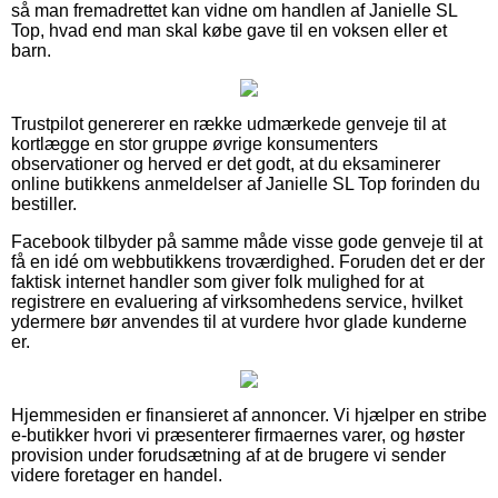
så man fremadrettet kan vidne om handlen af Janielle SL
Top, hvad end man skal købe gave til en voksen eller et
barn.
Trustpilot genererer en række udmærkede genveje til at
kortlægge en stor gruppe øvrige konsumenters
observationer og herved er det godt, at du eksaminerer
online butikkens anmeldelser af Janielle SL Top forinden du
bestiller.
Facebook tilbyder på samme måde visse gode genveje til at
få en idé om webbutikkens troværdighed. Foruden det er der
faktisk internet handler som giver folk mulighed for at
registrere en evaluering af virksomhedens service, hvilket
ydermere bør anvendes til at vurdere hvor glade kunderne
er.
Hjemmesiden er finansieret af annoncer. Vi hjælper en stribe
e-butikker hvori vi præsenterer firmaernes varer, og høster
provision under forudsætning af at de brugere vi sender
videre foretager en handel.