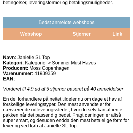
betingelser, leveringsformer og betalingsmuligheder.
Bedst anmeldte webshops
Webshop
Stjerner
Link
Navn:
Janielle SL Top
Kategori:
Kategorier > Sommer Must Haves
Producent:
Moss Copenhagen
Varenummer:
41939359
EAN:
Vurderet til
4.9
ud af 5 stjerner baseret på
40
anmeldelser
En del forhandlere på nettet tildeler nu om dage et hav af
forskellige leveringstyper. Den mest anvendte er for
nærværende udleveringssteder, hvor du selv kan afhente
pakken når det passer dig bedst. Fragtløsningen er altså
super smart, og desuden endda den mest betalelige form for
levering ved køb af Janielle SL Top.