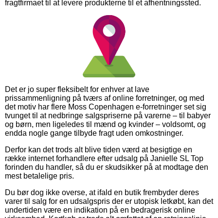
fragtfirmaet til at levere produkterne til et afhentningssted.
Det er jo super fleksibelt for enhver at lave
prissammenligning på tværs af online forretninger, og med
det motiv har flere Moss Copenhagen e-forretninger set sig
tvunget til at nedbringe salgspriserne på varerne – til babyer
og børn, men ligeledes til mænd og kvinder – voldsomt, og
endda nogle gange tilbyde fragt uden omkostninger.
Derfor kan det trods alt blive tiden værd at besigtige en
række internet forhandlere efter udsalg på Janielle SL Top
forinden du handler, så du er skudsikker på at modtage den
mest betalelige pris.
Du bør dog ikke overse, at ifald en butik frembyder deres
varer til salg for en udsalgspris der er utopisk letkøbt, kan det
undertiden være en indikation på en bedragerisk online