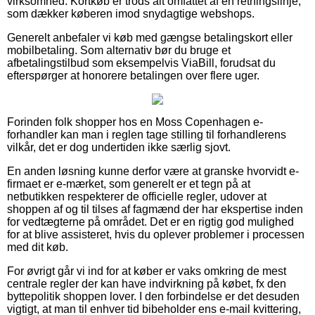
virksomhed. Kortkøb er trods alt omfattet af en retningslinje,
som dækker køberen imod snydagtige webshops.
Generelt anbefaler vi køb med gængse betalingskort eller
mobilbetaling. Som alternativ bør du bruge et
afbetalingstilbud som eksempelvis ViaBill, forudsat du
efterspørger at honorere betalingen over flere uger.
Forinden folk shopper hos en Moss Copenhagen e-
forhandler kan man i reglen tage stilling til forhandlerens
vilkår, det er dog undertiden ikke særlig sjovt.
En anden løsning kunne derfor være at granske hvorvidt e-
firmaet er e-mærket, som generelt er et tegn på at
netbutikken respekterer de officielle regler, udover at
shoppen af og til tilses af fagmænd der har ekspertise inden
for vedtægterne på området. Det er en rigtig god mulighed
for at blive assisteret, hvis du oplever problemer i processen
med dit køb.
For øvrigt går vi ind for at køber er vaks omkring de mest
centrale regler der kan have indvirkning på købet, fx den
byttepolitik shoppen lover. I den forbindelse er det desuden
vigtigt, at man til enhver tid bibeholder ens e-mail kvittering,