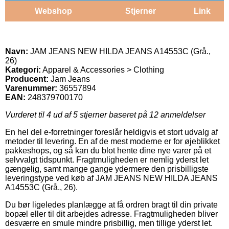
Webshop
Stjerner
Link
Navn:
JAM JEANS NEW HILDA JEANS A14553C (Grå.,
26)
Kategori:
Apparel & Accessories > Clothing
Producent:
Jam Jeans
Varenummer:
36557894
EAN:
248379700170
Vurderet til
4
ud af 5 stjerner baseret på
12
anmeldelser
En hel del e-forretninger foreslår heldigvis et stort udvalg af
metoder til levering. En af de mest moderne er for øjeblikket
pakkeshops, og så kan du blot hente dine nye varer på et
selvvalgt tidspunkt. Fragtmuligheden er nemlig yderst let
gængelig, samt mange gange ydermere den prisbilligste
leveringstype ved køb af JAM JEANS NEW HILDA JEANS
A14553C (Grå., 26).
Du bør ligeledes planlægge at få ordren bragt til din private
bopæl eller til dit arbejdes adresse. Fragtmuligheden bliver
desværre en smule mindre prisbillig, men tillige yderst let.