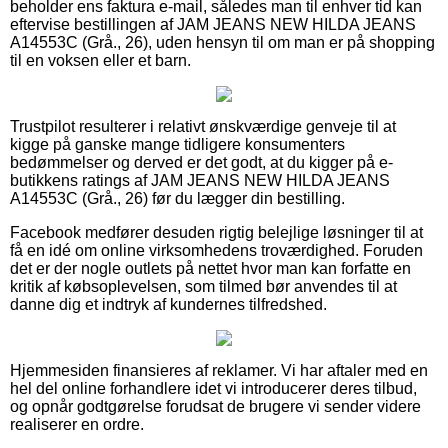
beholder ens faktura e-mail, således man til enhver tid kan
eftervise bestillingen af JAM JEANS NEW HILDA JEANS
A14553C (Grå., 26), uden hensyn til om man er på shopping
til en voksen eller et barn.
Trustpilot resulterer i relativt ønskværdige genveje til at
kigge på ganske mange tidligere konsumenters
bedømmelser og derved er det godt, at du kigger på e-
butikkens ratings af JAM JEANS NEW HILDA JEANS
A14553C (Grå., 26) før du lægger din bestilling.
Facebook medfører desuden rigtig belejlige løsninger til at
få en idé om online virksomhedens troværdighed. Foruden
det er der nogle outlets på nettet hvor man kan forfatte en
kritik af købsoplevelsen, som tilmed bør anvendes til at
danne dig et indtryk af kundernes tilfredshed.
Hjemmesiden finansieres af reklamer. Vi har aftaler med en
hel del online forhandlere idet vi introducerer deres tilbud,
og opnår godtgørelse forudsat de brugere vi sender videre
realiserer en ordre.