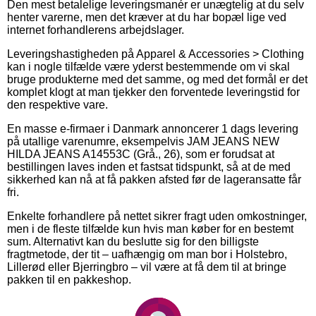
Den mest betalelige leveringsmanér er unægtelig at du selv
henter varerne, men det kræver at du har bopæl lige ved
internet forhandlerens arbejdslager.
Leveringshastigheden på Apparel & Accessories > Clothing
kan i nogle tilfælde være yderst bestemmende om vi skal
bruge produkterne med det samme, og med det formål er det
komplet klogt at man tjekker den forventede leveringstid for
den respektive vare.
En masse e-firmaer i Danmark annoncerer 1 dags levering
på utallige varenumre, eksempelvis JAM JEANS NEW
HILDA JEANS A14553C (Grå., 26), som er forudsat at
bestillingen laves inden et fastsat tidspunkt, så at de med
sikkerhed kan nå at få pakken afsted før de lageransatte får
fri.
Enkelte forhandlere på nettet sikrer fragt uden omkostninger,
men i de fleste tilfælde kun hvis man køber for en bestemt
sum. Alternativt kan du beslutte sig for den billigste
fragtmetode, der tit – uafhængig om man bor i Holstebro,
Lillerød eller Bjerringbro – vil være at få dem til at bringe
pakken til en pakkeshop.