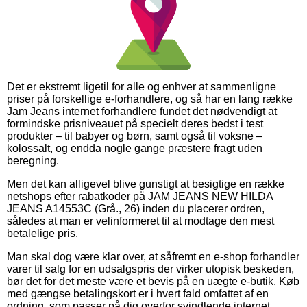
Det er ekstremt ligetil for alle og enhver at sammenligne
priser på forskellige e-forhandlere, og så har en lang række
Jam Jeans internet forhandlere fundet det nødvendigt at
formindske prisniveauet på specielt deres bedst i test
produkter – til babyer og børn, samt også til voksne –
kolossalt, og endda nogle gange præstere fragt uden
beregning.
Men det kan alligevel blive gunstigt at besigtige en række
netshops efter rabatkoder på JAM JEANS NEW HILDA
JEANS A14553C (Grå., 26) inden du placerer ordren,
således at man er velinformeret til at modtage den mest
betalelige pris.
Man skal dog være klar over, at såfremt en e-shop forhandler
varer til salg for en udsalgspris der virker utopisk beskeden,
bør det for det meste være et bevis på en uægte e-butik. Køb
med gængse betalingskort er i hvert fald omfattet af en
ordning, som passer på dig overfor svindlende internet