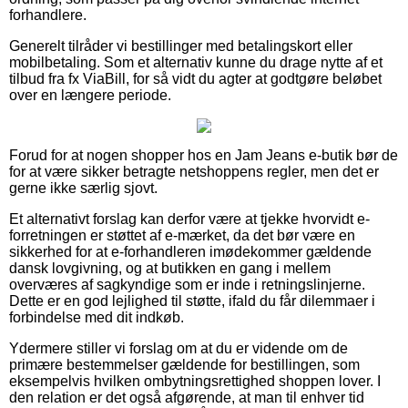
forhandlere.
Generelt tilråder vi bestillinger med betalingskort eller
mobilbetaling. Som et alternativ kunne du drage nytte af et
tilbud fra fx ViaBill, for så vidt du agter at godtgøre beløbet
over en længere periode.
Forud for at nogen shopper hos en Jam Jeans e-butik bør de
for at være sikker betragte netshoppens regler, men det er
gerne ikke særlig sjovt.
Et alternativt forslag kan derfor være at tjekke hvorvidt e-
forretningen er støttet af e-mærket, da det bør være en
sikkerhed for at e-forhandleren imødekommer gældende
dansk lovgivning, og at butikken en gang i mellem
overværes af sagkyndige som er inde i retningslinjerne.
Dette er en god lejlighed til støtte, ifald du får dilemmaer i
forbindelse med dit indkøb.
Ydermere stiller vi forslag om at du er vidende om de
primære bestemmelser gældende for bestillingen, som
eksempelvis hvilken ombytningsrettighed shoppen lover. I
den relation er det også afgørende, at man til enhver tid