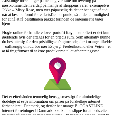
Adskillige forretninger på nettet giver løfte om levering på
næstkommende hverdag på mange af shoppens varer, eksempelvis
Jakke – Misty Rose, men vær påpasselig da det er betinget af at du
når at bestille forud for et fastslået tidspunkt, så at de har mulighed
for at nå at få bestillingen pakket forinden de lageransatte tager
hjem.
Nogle online forhandlere lover portofri fragt, men oftest er det kun
gældende hvis der aftages for en præcis sum. Som alternativ kunne
du beslutte sig for den prisbilligste fragtmetode, der i mange tilfælde
– uafhængig om du bor nær Esbjerg, Frederikssund eller Vejen – er
at få fragtfirmaet til at køre produkterne til et afhentningssted.
Det er efterhånden temmelig hensigtsmæssigt for almindelige
dødelige at søge information om priser på forskellige internet
forhandlere i Danmark, og derfor har mange B. COASTLINE
internet forretninger i Danmark ikke kunne slippe for at nedsætte