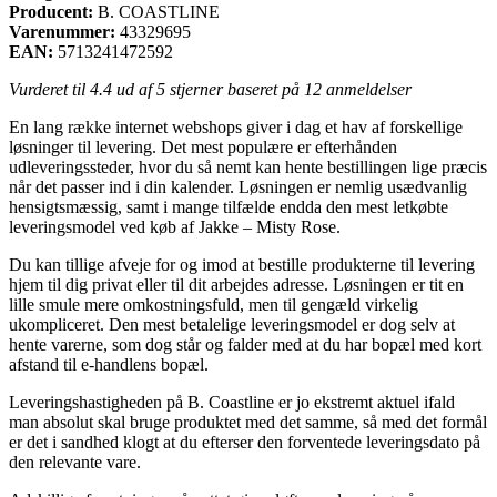
Producent:
B. COASTLINE
Varenummer:
43329695
EAN:
5713241472592
Vurderet til
4.4
ud af 5 stjerner baseret på
12
anmeldelser
En lang række internet webshops giver i dag et hav af forskellige
løsninger til levering. Det mest populære er efterhånden
udleveringssteder, hvor du så nemt kan hente bestillingen lige præcis
når det passer ind i din kalender. Løsningen er nemlig usædvanlig
hensigtsmæssig, samt i mange tilfælde endda den mest letkøbte
leveringsmodel ved køb af Jakke – Misty Rose.
Du kan tillige afveje for og imod at bestille produkterne til levering
hjem til dig privat eller til dit arbejdes adresse. Løsningen er tit en
lille smule mere omkostningsfuld, men til gengæld virkelig
ukompliceret. Den mest betalelige leveringsmodel er dog selv at
hente varerne, som dog står og falder med at du har bopæl med kort
afstand til e-handlens bopæl.
Leveringshastigheden på B. Coastline er jo ekstremt aktuel ifald
man absolut skal bruge produktet med det samme, så med det formål
er det i sandhed klogt at du efterser den forventede leveringsdato på
den relevante vare.