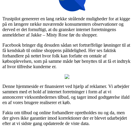
Trustpilot genererer en lang række strålende muligheder for at kigge
på en længere række nuværende konsumenters observationer og
derved er det fornuftigt, at du gransker internet forretningens
anmeldelser af Jakke – Misty Rose før du shopper.
Facebook bringer dig desuden sådan set fortræffelige løsninger til at
få kendskab til online shoppens pålidelighed. Her ses faktisk
forhandlere på nettet hvor folk kan forfatte en omtale af
købsoplevelsen, som på samme måde bør benyttes til at få et indtryk
af hvor tilfredse kunderne er.
Denne hjemmeside er finansieret ved hjælp af reklamer. Vi arbejder
sammen med et hold af internet forretninger i form af at vi
annoncerer virksomhedernes tilbud, og tager imod godtgørelse ifald
en af vores brugere realiserer et køb.
Fakta om tilbud og online forhandlere opretholdes nu og da, men
der gives ikke garantier imod korrektioner der er blevet udarbejdet
efter at vi sidste gang opdaterede de viste data.