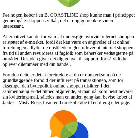
Før nogen køber i en B. COASTLINE shop kunne man i princippet
gennemgå e-shoppens vilkår, det er dog gerne ikke videre
interessant.
Alternativet kan derfor være at undersøge hvorvidt internet shoppen
er støttet af e-mærket, fordi det kan være en angivelse af at online
forretningen adlyder de opstillede regler, udover at internet shoppen
fra tid til anden revurderes af fagfolk som behersker vedtægterne på
området. Desuden giver det dig genvej til support, for så vidt du
oplever dilemmaer med din handel.
Foruden dette er det at foretrække at du er opmærksom på de
grundlæggende forhold der influerer på transaktionen, som for
eksempel den byttepolitik online shoppen tilsikrer. I den
sammenhæng er det tilmed afgørende, at man når som helst bevarer
sin kvitteringsmail, således man en anden gang kan bevise købet af
Jakke – Misty Rose, hvad end du skal købe til en dreng eller pige.