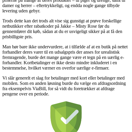
priserne på mange af deres produkter – til piger og drenge, samt til
damer og herrer – eftertrykkeligt, og endda nogle gange tilbyde
levering uden gebyr.
Trods dette kan det trods alt vise sig gunstigt at prøve forskellige
netbutikker efter rabatkoder på Jakke – Misty Rose før du
gennemfører dit køb, sådan at du er usvigeligt sikker på at få den
prisbilligste pris.
Man bør bare ikke undervurdere, at i tilfælde af at en butik på nettet
forhandler deres varer til en udsalgspris der anses for urealistisk
fremragende, burde det mange gange være et tegn på en uærlig e-
forhandler. Kortbetalinger er ikke desto mindre inkluderet i en
bestemmelse, hvilket værner en overfor uærlige e-firmaer.
Vi slår generelt et slag for betalinger med kort eller betalinger med
mobilen. Som en anden løsning burde du vælge en afdragsordning
fra eksempelvis ViaBill, for så vidt du foretrækker at afdrage
pengene over en periode.