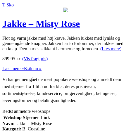
T Sko
Jakke – Misty Rose
Flot og varm jakke med høj krave. Jakken lukkes med lynlås og
gennemgående knapper. Jakken har to forlommer, der lukkes med
en knap. Den har elastikkant i ærmerne og forneden.
(Læs mere)
899.95
kr.
(Vis fragtpris)
Læs mere »
Køb nu »
Vi har gennemgået de mest populære webshops og anmeldt dem
med stjerner fra 1 til 5 ud fra bl.a. deres prisniveau,
sortimentstørrelse, kundeservice, brugervenlighed, betingelser,
leveringsformer og betalingsmuligheder.
Bedst anmeldte webshops
Webshop
Stjerner
Link
Navn:
Jakke – Misty Rose
Kategori:
B. Coastline