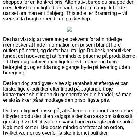
shoppes for en konkret pris. Alternativt burde du snuppe den
mest letkøbte mulighed for fragt, hvilket i mange tilfælde –
uanset om man er i Esbjerg, Thisted eller Bramming – vil
være at få bragt ordren til en pakkeshop.
Det har vist sig at være meget bekvemt for almindelige
mennesker at finde information om priser i blandt flere
outlets på nettet, og derfor har utallige Brubeck netbutikker
fundet det nødvendigt at formindske priserne på produkterne
– til børn og babyer, men ligeledes til damer og herrer –
betragteligt, og endda nogle gange byde på levering uden
beregning.
Det kan dog stadigvæk vise sig rentabelt at eftergå et par
forskellige e-butikker efter tilbud på Jagtundertrøje
kortærmet t-shirt inden du gennemfører din handel, så man
er skråsikker på at modtage den prisbilligste pris.
Du bør alligevel huske på, at såfremt en internet virksomhed
tilbyder produkter til en salgspris der kan ses som kolossalt
gunstig, bør det tit være en varsel om en uægte online butik.
Køb med kort er ikke desto mindre omfattet af en orden,
hvilket værner os overfor falske internet butikker.