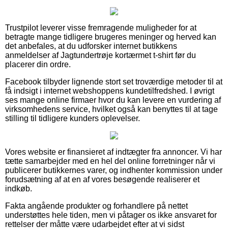
Trustpilot leverer visse fremragende muligheder for at
betragte mange tidligere brugeres meninger og herved kan
det anbefales, at du udforsker internet butikkens
anmeldelser af Jagtundertrøje kortærmet t-shirt før du
placerer din ordre.
Facebook tilbyder lignende stort set troværdige metoder til at
få indsigt i internet webshoppens kundetilfredshed. I øvrigt
ses mange online firmaer hvor du kan levere en vurdering af
virksomhedens service, hvilket også kan benyttes til at tage
stilling til tidligere kunders oplevelser.
Vores website er finansieret af indtægter fra annoncer. Vi har
tætte samarbejder med en hel del online forretninger når vi
publicerer butikkernes varer, og indhenter kommission under
forudsætning af at en af vores besøgende realiserer et
indkøb.
Fakta angående produkter og forhandlere på nettet
understøttes hele tiden, men vi påtager os ikke ansvaret for
rettelser der måtte være udarbejdet efter at vi sidst