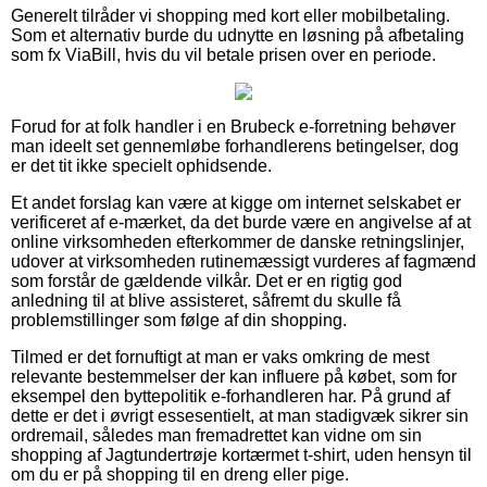
Generelt tilråder vi shopping med kort eller mobilbetaling.
Som et alternativ burde du udnytte en løsning på afbetaling
som fx ViaBill, hvis du vil betale prisen over en periode.
Forud for at folk handler i en Brubeck e-forretning behøver
man ideelt set gennemløbe forhandlerens betingelser, dog
er det tit ikke specielt ophidsende.
Et andet forslag kan være at kigge om internet selskabet er
verificeret af e-mærket, da det burde være en angivelse af at
online virksomheden efterkommer de danske retningslinjer,
udover at virksomheden rutinemæssigt vurderes af fagmænd
som forstår de gældende vilkår. Det er en rigtig god
anledning til at blive assisteret, såfremt du skulle få
problemstillinger som følge af din shopping.
Tilmed er det fornuftigt at man er vaks omkring de mest
relevante bestemmelser der kan influere på købet, som for
eksempel den byttepolitik e-forhandleren har. På grund af
dette er det i øvrigt essesentielt, at man stadigvæk sikrer sin
ordremail, således man fremadrettet kan vidne om sin
shopping af Jagtundertrøje kortærmet t-shirt, uden hensyn til
om du er på shopping til en dreng eller pige.