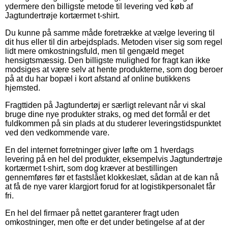
ydermere den billigste metode til levering ved køb af
Jagtundertrøje kortærmet t-shirt.
Du kunne på samme måde foretrække at vælge levering til
dit hus eller til din arbejdsplads. Metoden viser sig som regel
lidt mere omkostningsfuld, men til gengæld meget
hensigtsmæssig. Den billigste mulighed for fragt kan ikke
modsiges at være selv at hente produkterne, som dog beroer
på at du har bopæl i kort afstand af online butikkens
hjemsted.
Fragttiden på Jagtundertøj er særligt relevant når vi skal
bruge dine nye produkter straks, og med det formål er det
fuldkommen på sin plads at du studerer leveringstidspunktet
ved den vedkommende vare.
En del internet forretninger giver løfte om 1 hverdags
levering på en hel del produkter, eksempelvis Jagtundertrøje
kortærmet t-shirt, som dog kræver at bestillingen
gennemføres før et fastslået klokkeslæt, sådan at de kan nå
at få de nye varer klargjort forud for at logistikpersonalet får
fri.
En hel del firmaer på nettet garanterer fragt uden
omkostninger, men ofte er det under betingelse af at der