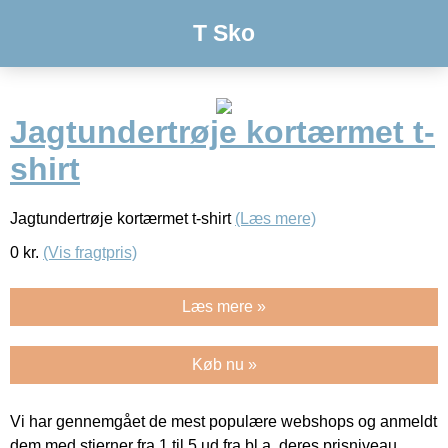
T Sko
Jagtundertrøje kortærmet t-
shirt
Jagtundertrøje kortærmet t-shirt
(Læs mere)
0
kr.
(Vis fragtpris)
Læs mere »
Køb nu »
Vi har gennemgået de mest populære webshops og anmeldt
dem med stjerner fra 1 til 5 ud fra bl.a. deres prisniveau,