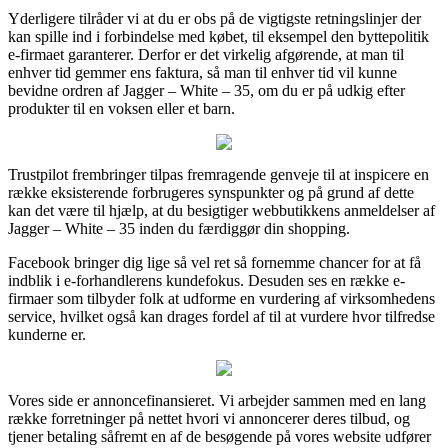
Yderligere tilråder vi at du er obs på de vigtigste retningslinjer der
kan spille ind i forbindelse med købet, til eksempel den byttepolitik
e-firmaet garanterer. Derfor er det virkelig afgørende, at man til
enhver tid gemmer ens faktura, så man til enhver tid vil kunne
bevidne ordren af Jagger – White – 35, om du er på udkig efter
produkter til en voksen eller et barn.
Trustpilot frembringer tilpas fremragende genveje til at inspicere en
række eksisterende forbrugeres synspunkter og på grund af dette
kan det være til hjælp, at du besigtiger webbutikkens anmeldelser af
Jagger – White – 35 inden du færdiggør din shopping.
Facebook bringer dig lige så vel ret så fornemme chancer for at få
indblik i e-forhandlerens kundefokus. Desuden ses en række e-
firmaer som tilbyder folk at udforme en vurdering af virksomhedens
service, hvilket også kan drages fordel af til at vurdere hvor tilfredse
kunderne er.
Vores side er annoncefinansieret. Vi arbejder sammen med en lang
række forretninger på nettet hvori vi annoncerer deres tilbud, og
tjener betaling såfremt en af de besøgende på vores website udfører