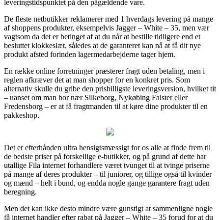
leveringstidspunktet på den pågældende vare.
De fleste netbutikker reklamerer med 1 hverdags levering på mange
af shoppens produkter, eksempelvis Jagger – White – 35, men vær
vagtsom da det er betinget af at du når at bestille tidligere end et
besluttet klokkeslæt, således at de garanteret kan nå at få dit nye
produkt afsted forinden lagermedarbejderne tager hjem.
En række online forretninger præsterer fragt uden betaling, men i
reglen afkræver det at man shopper for en konkret pris. Som
alternativ skulle du gribe den prisbilligste leveringsversion, hvilket tit
– uanset om man bor nær Silkeborg, Nykøbing Falster eller
Fredensborg – er at få fragtmanden til at køre dine produkter til en
pakkeshop.
Det er efterhånden ultra hensigtsmæssigt for os alle at finde frem til
de bedste priser på forskellige e-butikker, og på grund af dette har
utallige Fila internet forhandlere været tvunget til at tvinge priserne
på mange af deres produkter – til juniorer, og tillige også til kvinder
og mænd – helt i bund, og endda nogle gange garantere fragt uden
beregning.
Men det kan ikke desto mindre være gunstigt at sammenligne nogle
få internet handler efter rabat på Jagger – White – 35 forud for at du