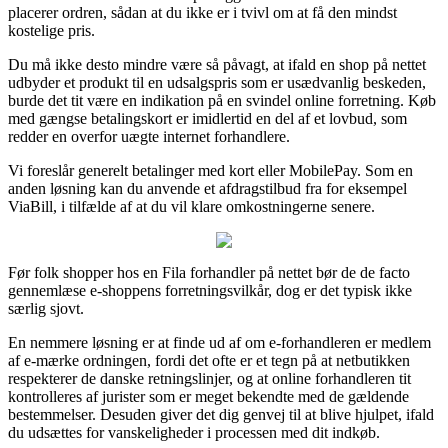
placerer ordren, sådan at du ikke er i tvivl om at få den mindst
kostelige pris.
Du må ikke desto mindre være så påvagt, at ifald en shop på nettet
udbyder et produkt til en udsalgspris som er usædvanlig beskeden,
burde det tit være en indikation på en svindel online forretning. Køb
med gængse betalingskort er imidlertid en del af et lovbud, som
redder en overfor uægte internet forhandlere.
Vi foreslår generelt betalinger med kort eller MobilePay. Som en
anden løsning kan du anvende et afdragstilbud fra for eksempel
ViaBill, i tilfælde af at du vil klare omkostningerne senere.
Før folk shopper hos en Fila forhandler på nettet bør de de facto
gennemlæse e-shoppens forretningsvilkår, dog er det typisk ikke
særlig sjovt.
En nemmere løsning er at finde ud af om e-forhandleren er medlem
af e-mærke ordningen, fordi det ofte er et tegn på at netbutikken
respekterer de danske retningslinjer, og at online forhandleren tit
kontrolleres af jurister som er meget bekendte med de gældende
bestemmelser. Desuden giver det dig genvej til at blive hjulpet, ifald
du udsættes for vanskeligheder i processen med dit indkøb.