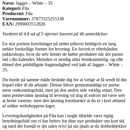
Navn:
Jagger – White – 35
Kategori:
Fila
Producent:
Fila
Varenummer:
37875525255338
EAN:
2999003512826
Vurderet til
4.8
ud af 5 stjerner baseret på
46
anmeldelser
En stor portion forretninger på nettet udlover heldigvis en lang
række forskellige former for levering. En favorit er efterhånden
pakkeshops, hvor du selv henter de købte produkter når det passer
ind i din kalender. Metoden er nemlig ultra fremkommelig, og ofte
tilmed den prisbilligste fragtmulighed ved køb af Jagger – White –
35.
Du burde på samme måde beslutte dig for at vælge at få sendt til din
bopæl eller til dit arbejde. Denne bliver gennemsnitligt en anelse
mere omkostningsfuld, men på den anden side vældig smart. Den
mest prisbevidste løsning til levering vil dog til enhver tid være selv
at hente varerne, men den løsning forudsætter at du er i kort afstand
af online webshoppens lager.
Leveringshastigheden på Fila kan i nogle tilfælde være rigtig
betydningsfuld om vi har behov for dine nye produkter om kort tid,
og med det formål er det uden tvivl på sin plads at du dobbelttjekker