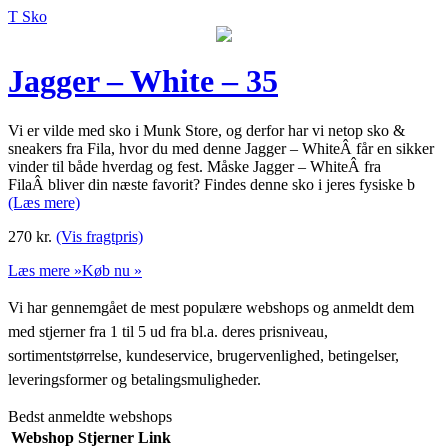
T Sko
Jagger – White – 35
Vi er vilde med sko i Munk Store, og derfor har vi netop sko &
sneakers fra Fila, hvor du med denne Jagger – WhiteÂ får en sikker
vinder til både hverdag og fest. Måske Jagger – WhiteÂ fra
FilaÂ bliver din næste favorit? Findes denne sko i jeres fysiske b
(Læs mere)
270
kr.
(Vis fragtpris)
Læs mere »
Køb nu »
Vi har gennemgået de mest populære webshops og anmeldt dem
med stjerner fra 1 til 5 ud fra bl.a. deres prisniveau,
sortimentstørrelse, kundeservice, brugervenlighed, betingelser,
leveringsformer og betalingsmuligheder.
Bedst anmeldte webshops
Webshop
Stjerner
Link