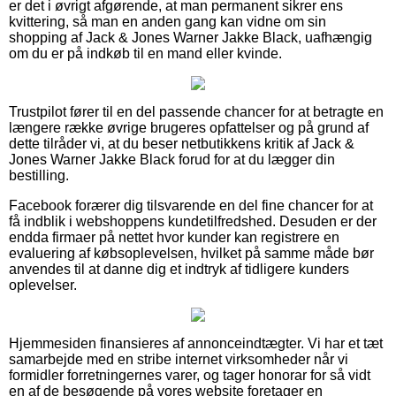
er det i øvrigt afgørende, at man permanent sikrer ens
kvittering, så man en anden gang kan vidne om sin
shopping af Jack & Jones Warner Jakke Black, uafhængig
om du er på indkøb til en mand eller kvinde.
Trustpilot fører til en del passende chancer for at betragte en
længere række øvrige brugeres opfattelser og på grund af
dette tilråder vi, at du beser netbutikkens kritik af Jack &
Jones Warner Jakke Black forud for at du lægger din
bestilling.
Facebook forærer dig tilsvarende en del fine chancer for at
få indblik i webshoppens kundetilfredshed. Desuden er der
endda firmaer på nettet hvor kunder kan registrere en
evaluering af købsoplevelsen, hvilket på samme måde bør
anvendes til at danne dig et indtryk af tidligere kunders
oplevelser.
Hjemmesiden finansieres af annonceindtægter. Vi har et tæt
samarbejde med en stribe internet virksomheder når vi
formidler forretningernes varer, og tager honorar for så vidt
en af de besøgende på vores website foretager en