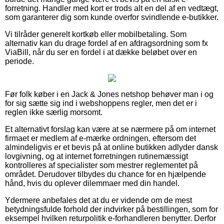
forretning. Handler med kort er trods alt en del af en vedtægt,
som garanterer dig som kunde overfor svindlende e-butikker.
Vi tilråder generelt kortkøb eller mobilbetaling. Som
alternativ kan du drage fordel af en afdragsordning som fx
ViaBill, når du ser en fordel i at dække beløbet over en
periode.
Før folk køber i en Jack & Jones netshop behøver man i og
for sig sætte sig ind i webshoppens regler, men det er i
reglen ikke særlig morsomt.
Et alternativt forslag kan være at se nærmere på om internet
firmaet er medlem af e-mærke ordningen, eftersom det
almindeligvis er et bevis på at online butikken adlyder dansk
lovgivning, og at internet forretningen rutinemæssigt
kontrolleres af specialister som mestrer reglementet på
området. Derudover tilbydes du chance for en hjælpende
hånd, hvis du oplever dilemmaer med din handel.
Ydermere anbefales det at du er vidende om de mest
betydningsfulde forhold der indvirker på bestillingen, som for
eksempel hvilken returpolitik e-forhandleren benytter. Derfor