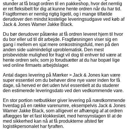
stunder at få bragt ordren til en pakkeshop, hvor det nemlig
er ret fleksibelt for dig at kunne hente ordren når du har tid.
Fragtformen er nemlig rigtig ligetil, og i mange tilfælde
derudover den mindst kostelige leveringsudgave ved køb af
Jack & Jones Warner Jakke Black.
Du bør derudover påtænke at få ordren leveret hjem til hvor
du bor eller ud til dit arbejde. Fragtløsningen viser sig en
gang i mellem en sjat mere omkostningsfuld, men på den
anden side ualmindeligt uproblematisk. Den mest
prisbevidste mulighed for fragt vil dog til enhver tid være at
hente ordren selv, som jo forudsætter at du har bopæl lige
ved online firmaets arbejdslager.
Antal dages levering på Mærker > Jack & Jones kan være
super essentiel om du behøver dine nye varer inden for få
dage, så herved er det uden tvivl essentielt at du studerer
den estimerede leveringsdato ved den vedkommende vare.
En stor portion netbutikker giver levering på næstkommende
hverdag på en række varenumre, eksempelvis Jack & Jones
Warner Jakke Black, som alligevel er afhængig af at ordren
aflægges før et fast klokkeslæt, med hensynstagen til at de
med sikkerhed kan nå at få produkterne afsted før
logistikpersonalet har fyraften.