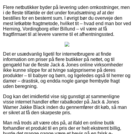
Flere netbutikker byder på levering uden omkostninger, men
i de fleste tilfælde er det under forudsætning af at der
bestilles for en bestemt sum. I øvrigt bør du overveje den
mest letkøbte fragtmetode, hvilket tit – hvad end man bor ved
Herning, Vordingborg eller Billund – vil være at få
fragtfirmaet til at levere varerne til et afhentningssted.
Det er usædvanlig ligetil for internetbrugere at finde
information om priser på flere butikker på nettet, og til
gengæld har de fleste Jack & Jones online virksomheder
ikke kunne slippe for at tvinge salgspriserne på deres
produkter – til babyer og børn, og ligeledes også til herrer og
damer – drastisk, og endda nogle gange frembyde fragt
uden beregning.
Dog kan det imidlertid vise sig gunstigt at sammenligne
visse internet handler efter rabatkoder på Jack & Jones
Warner Jakke Black inden du gennemfører dit køb, så man
er sikret at få den skarpeste pris.
Man må trods alt være obs på, at ifald en online butik
forhandler et produkt til en pris der er helt ekstremt billig,
burde det mange gange være et bevis på en falsk e-