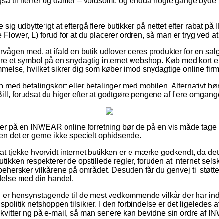
gså til herrer og damer – voldsomt, og endda nogle gange byde 
e sig udbytterigt at eftergå flere butikker på nettet efter raba
lower, L) forud for at du placerer ordren, så man er tryg ved at
årvågen med, at ifald en butik udlover deres produkter for en sa
t være et symbol på en snydagtig internet webshop. Køb med kort 
mmelse, hvilket sikrer dig som køber imod snydagtige online firm
øb med betalingskort eller betalinger med mobilen. Alternativt bø
ill, forudsat du higer efter at godtgøre pengene af flere omgang
ler på en INWEAR online forretning bør de på en vis måde tage s
men det er gerne ikke specielt ophidsende.
at tjekke hvorvidt internet butikken er e-mærke godkendt, da det
utikken respekterer de opstillede regler, foruden at internet sel
 behersker vilkårene på området. Desuden får du genvej til støtte, 
ndelse med din handel.
du er hensynstagende til de mest vedkommende vilkår der har ind
olitik netshoppen tilsikrer. I den forbindelse er det ligeledes 
kvittering på e-mail, så man senere kan bevidne sin ordre a