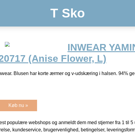
T Sko
INWEAR YAMI
20717 (Anise Flower, L)
Inwear. Blusen har korte ærmer og v-udskæring i halsen. 94% g
Køb nu »
t populære webshops og anmeldt dem med stjerner fra 1 til 5 ud
rrelse, kundeservice, brugervenlighed, betingelser, leveringsfor