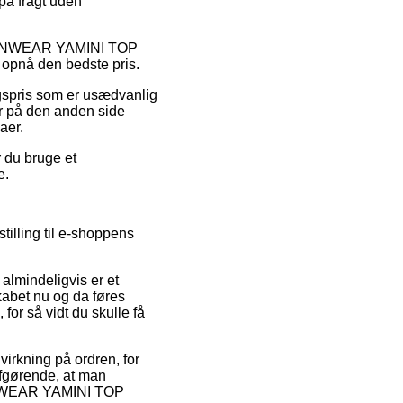
på fragt uden
t på INWEAR YAMINI TOP
 opnå den bedste pris.
lgspris som er usædvanlig
er på den anden side
aer.
r du bruge et
e.
tilling til e-shoppens
 almindeligvis er et
skabet nu og da føres
for så vidt du skulle få
virkning på ordren, for
afgørende, at man
f INWEAR YAMINI TOP