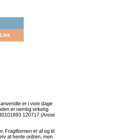
Link
 anvendte er i vore dage
den er nemlig virkelig
P 30101893 120717 (Anise
r. Fragtformen er af og til
selv at hente ordren, men