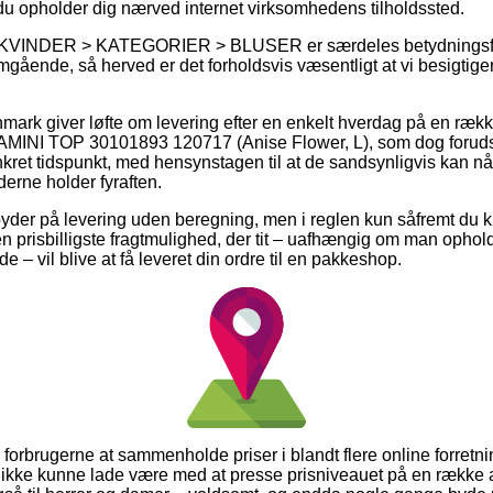
u opholder dig nærved internet virksomhedens tilholdssted.
 KVINDER > KATEGORIER > BLUSER er særdeles betydningsfuld i
mgående, så herved er det forholdsvis væsentligt at vi besigtige
anmark giver løfte om levering efter en enkelt hverdag på en ræ
INI TOP 30101893 120717 (Anise Flower, L), som dog forudsæ
onkret tidspunkt, med hensynstagen til at de sandsynligvis kan nå
derne holder fyraften.
byder på levering uden beregning, men i reglen kun såfremt du kø
en prisbilligste fragtmulighed, der tit – uafhængig om man ophol
– vil blive at få leveret din ordre til en pakkeshop.
r forbrugerne at sammenholde priser i blandt flere online forretni
kke kunne lade være med at presse prisniveauet på en række af