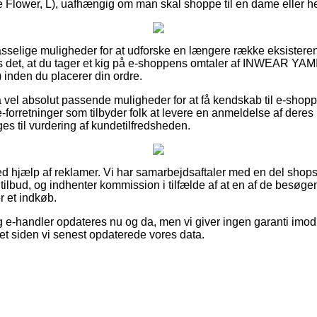
Flower, L), uafhængig om man skal shoppe til en dame eller he
 passelige muligheder for at udforske en længere række eksistere
es det, at du tager et kig på e-shoppens omtaler af INWEAR Y
 inden du placerer din ordre.
å vel absolut passende muligheder for at få kendskab til e-shop
forretninger som tilbyder folk at levere en anmeldelse af deres
 til vurdering af kundetilfredsheden.
ed hjælp af reklamer. Vi har samarbejdsaftaler med en del shops 
 tilbud, og indhenter kommission i tilfælde af at en af de besøg
 et indkøb.
e-handler opdateres nu og da, men vi giver ingen garanti imod 
et siden vi senest opdaterede vores data.