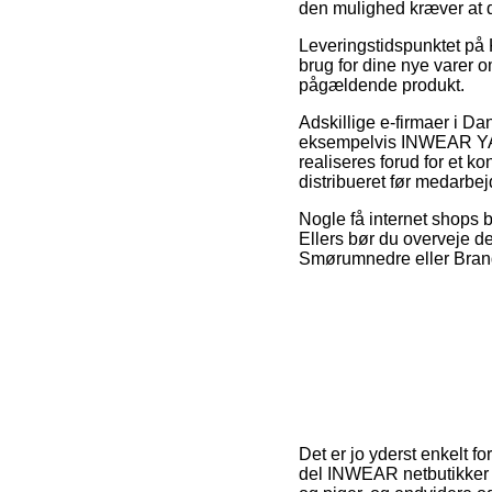
den mulighed kræver at d
Leveringstidspunktet på
brug for dine nye varer o
pågældende produkt.
Adskillige e-firmaer i D
eksempelvis INWEAR YAM
realiseres forud for et k
distribueret før medarbej
Nogle få internet shops 
Ellers bør du overveje d
Smørumnedre eller Brande 
Det er jo yderst enkelt fo
del INWEAR netbutikker i