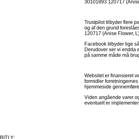
30101893 120717 (Anise 
Trustpilot tilbyder flere
og af den grund foreslå
120717 (Anise Flower, L)
Facebook tilbyder lige s
Derudover ser vi endda e-
på samme måde må bruges
Websitet er finansieret v
formidler forretningernes
hjemmeside gennemfører
Viden angående varer og 
eventuelt er implementer
BITLY: