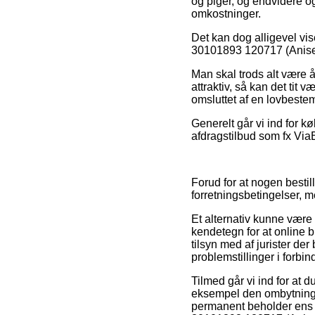
og piger, og endvidere o
omkostninger.
Det kan dog alligevel vis
30101893 120717 (Anise F
Man skal trods alt være 
attraktiv, så kan det ti
omsluttet af en lovbeste
Generelt går vi ind for k
afdragstilbud som fx ViaB
Forud for at nogen bestil
forretningsbetingelser, 
Et alternativ kunne være 
kendetegn for at online b
tilsyn med af jurister der
problemstillinger i forbi
Tilmed går vi ind for at 
eksempel den ombytningsp
permanent beholder ens 