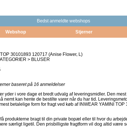
Bedst anmeldte webshops
Webshop
Stjerner
OP 30101893 120717 (Anise Flower, L)
KATEGORIER > BLUSER
5
jerner baseret på
16
anmeldelser
r yder i vore dage et bredt udvalg af leveringsmidler. Den mest
 nemt kan hente de bestilte varer når du har tid. Leveringsmeto
n mest betalelige form for fragt ved køb af INWEAR YAMINI TO
 få produkterne bragt til din private bopæl eller til hvor du arbejde
re særligt ligetil. Den prisbilligste fragtform vil dog altid være 