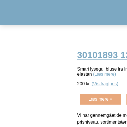
30101893 1
Smart lysegul bluse fra 
elastan
(Læs mere)
200
kr.
(Vis fragtpris)
Læs mere »
Vi har gennemgået de mes
prisniveau, sortimentstø