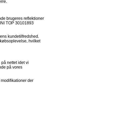
rre.
nde brugeres reflektioner
AMINI TOP 30101893
pens kundetilfredshed.
 købsoplevelse, hvilket
på nettet idet vi
ende på vores
modifikationer der