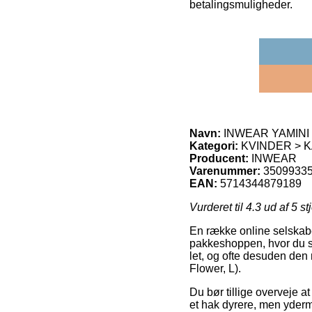
betalingsmuligheder.
Navn:
INWEAR YAMINI T
Kategori:
KVINDER > 
Producent:
INWEAR
Varenummer:
3509933
EAN:
5714344879189
Vurderet til
4.3
ud af 5 st
En række online selskabe
pakkeshoppen, hvor du så
let, og ofte desuden de
Flower, L).
Du bør tillige overveje at
et hak dyrere, men yderme