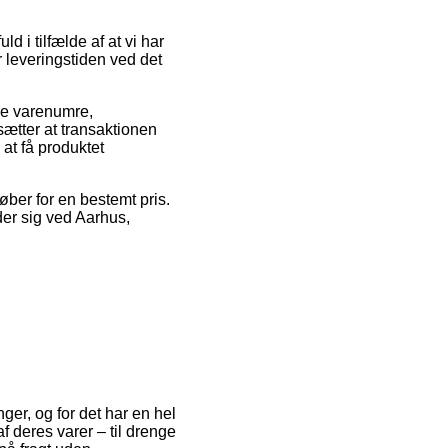
 tilfælde af at vi har
r leveringstiden ved det
kke varenumre,
tter at transaktionen
 at få produktet
ber for en bestemt pris.
der sig ved Aarhus,
nger, og for det har en hel
 deres varer – til drenge