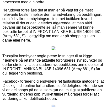
processen med din ordre.
Herudover foreslåes det at man er på vagt for de mest
relevante bestemmelser der har indvirkning på bestillingen,
som fx hvilken ombytningsret internet butikken lover. I
relation til det er det ligeledes afgørende, at man altid
bevarer sin købsbekræftelse, så man senere vil kunne
bekræfte købet af IN FRONT LANIKKA BLUSE 14096 681
(Army 681, S), ligegyldigt om man er på shopping til en
dame eller herre.
Trustpilot frembyder nogle pæne løsninger til at kigge
nærmere på ret mange aktuelle forbrugeres synspunkter og
derfor støtter vi, at du studerer webbutikkens anmeldelser af
IN FRONT LANIKKA BLUSE 14096 681 (Army 681, S) før
du lægger din bestilling.
Facebook forærer dig endvidere ret fantastiske metoder til at
få et kig ind i online forhandlerens pålidelighed. Herinde ser
vi en del shops på nettet som gør det muligt at publicere en
vurdering af deres køb, hvilket tillige må drages fordel af til
vurdering af kundetilfredsheden.