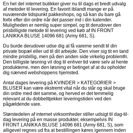
En hel del internet butikker giver nu til dags et bredt udvalg
af metoder til levering. En favorit iblandt mange er på
nuværende tidspunkt pakkeshops, og så kan du bare gå
forbi efter din ordre når det passer ind i din kalender.
Muligheden er nemlig super simpel, og tit derudover den
prisbilligste metode til levering ved køb af IN FRONT
LANIKKA BLUSE 14096 681 (Army 681, S).
Du burde derudover udse dig at få varerne sendt til din
private bopæl eller ud til dit arbejde. Den viser sig tit en tand
mindre prisbillig, men på den anden side virkelig problemfri.
Den billigste løsning vil dog til enhver tid være selv at hente
produkterne, men den løsning er betinget af at du opholder
dig nærved webshoppens hjemsted.
Antal dages levering på KVINDER > KATEGORIER >
BLUSER kan være ekstremt vital når du står og skal bruge
din ordre med det samme, og herved er det temmelig
relevant at du dobbelttjekker leveringstiden ved den
pågældende vare.
Størstedelen af internet virksomheder stiller udsigt til dag-til-
dag levering på en masse produkter, eksempelvis IN
FRONT LANIKKA BLUSE 14096 681 (Army 681, S), som
alligevel regnes ud fra at bestillingen køres igennem inden