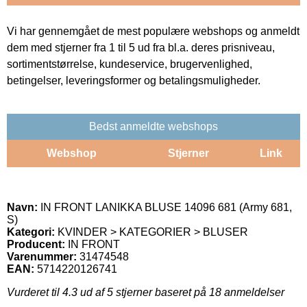
Vi har gennemgået de mest populære webshops og anmeldt
dem med stjerner fra 1 til 5 ud fra bl.a. deres prisniveau,
sortimentstørrelse, kundeservice, brugervenlighed,
betingelser, leveringsformer og betalingsmuligheder.
Bedst anmeldte webshops
Webshop
Stjerner
Link
Navn:
IN FRONT LANIKKA BLUSE 14096 681 (Army 681,
S)
Kategori:
KVINDER > KATEGORIER > BLUSER
Producent:
IN FRONT
Varenummer:
31474548
EAN:
5714220126741
Vurderet til
4.3
ud af 5 stjerner baseret på
18
anmeldelser