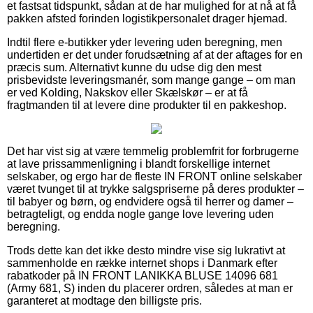
et fastsat tidspunkt, sådan at de har mulighed for at nå at få
pakken afsted forinden logistikpersonalet drager hjemad.
Indtil flere e-butikker yder levering uden beregning, men
undertiden er det under forudsætning af at der aftages for en
præcis sum. Alternativt kunne du udse dig den mest
prisbevidste leveringsmanér, som mange gange – om man
er ved Kolding, Nakskov eller Skælskør – er at få
fragtmanden til at levere dine produkter til en pakkeshop.
Det har vist sig at være temmelig problemfrit for forbrugerne
at lave prissammenligning i blandt forskellige internet
selskaber, og ergo har de fleste IN FRONT online selskaber
været tvunget til at trykke salgspriserne på deres produkter –
til babyer og børn, og endvidere også til herrer og damer –
betragteligt, og endda nogle gange love levering uden
beregning.
Trods dette kan det ikke desto mindre vise sig lukrativt at
sammenholde en række internet shops i Danmark efter
rabatkoder på IN FRONT LANIKKA BLUSE 14096 681
(Army 681, S) inden du placerer ordren, således at man er
garanteret at modtage den billigste pris.