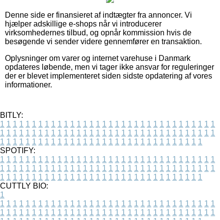
Denne side er finansieret af indtægter fra annoncer. Vi
hjælper adskillige e-shops når vi introducerer
virksomhedernes tilbud, og opnår kommission hvis de
besøgende vi sender videre gennemfører en transaktion.
Oplysninger om varer og internet varehuse i Danmark
opdateres løbende, men vi tager ikke ansvar for reguleringer
der er blevet implementeret siden sidste opdatering af vores
informationer.
BITLY:
1
1
1
1
1
1
1
1
1
1
1
1
1
1
1
1
1
1
1
1
1
1
1
1
1
1
1
1
1
1
1
1
1
1
1
1
1
1
1
1
1
1
1
1
1
1
1
1
1
1
1
1
1
1
1
1
1
1
1
1
1
1
1
1
1
1
1
1
1
1
1
1
1
1
1
1
1
1
1
1
1
1
1
1
1
1
1
1
1
1
1
1
1
1
1
1
1
1
1
1
SPOTIFY:
1
1
1
1
1
1
1
1
1
1
1
1
1
1
1
1
1
1
1
1
1
1
1
1
1
1
1
1
1
1
1
1
1
1
1
1
1
1
1
1
1
1
1
1
1
1
1
1
1
1
1
1
1
1
1
1
1
1
1
1
1
1
1
1
1
1
1
1
1
1
1
1
1
1
1
1
1
1
1
1
1
1
1
1
1
1
1
1
1
1
1
1
1
1
1
1
1
1
1
1
CUTTLY BIO:
1
1
1
1
1
1
1
1
1
1
1
1
1
1
1
1
1
1
1
1
1
1
1
1
1
1
1
1
1
1
1
1
1
1
1
1
1
1
1
1
1
1
1
1
1
1
1
1
1
1
1
1
1
1
1
1
1
1
1
1
1
1
1
1
1
1
1
1
1