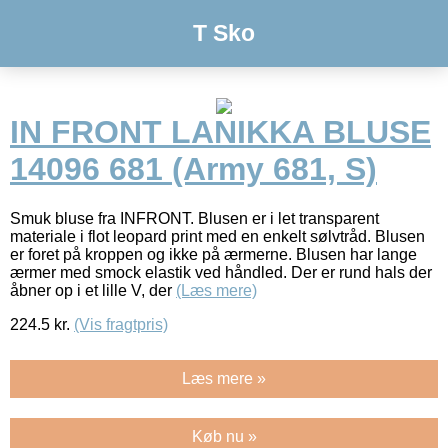
T Sko
IN FRONT LANIKKA BLUSE
14096 681 (Army 681, S)
Smuk bluse fra INFRONT. Blusen er i let transparent
materiale i flot leopard print med en enkelt sølvtråd. Blusen
er foret på kroppen og ikke på ærmerne. Blusen har lange
ærmer med smock elastik ved håndled. Der er rund hals der
åbner op i et lille V, der
(Læs mere)
224.5
kr.
(Vis fragtpris)
Læs mere »
Køb nu »