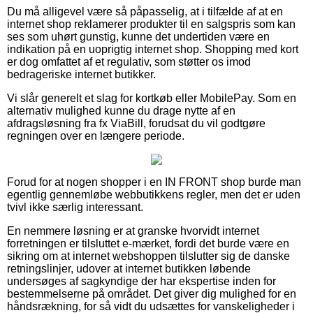
Du må alligevel være så påpasselig, at i tilfælde af at en
internet shop reklamerer produkter til en salgspris som kan
ses som uhørt gunstig, kunne det undertiden være en
indikation på en uoprigtig internet shop. Shopping med kort
er dog omfattet af et regulativ, som støtter os imod
bedrageriske internet butikker.
Vi slår generelt et slag for kortkøb eller MobilePay. Som en
alternativ mulighed kunne du drage nytte af en
afdragsløsning fra fx ViaBill, forudsat du vil godtgøre
regningen over en længere periode.
Forud for at nogen shopper i en IN FRONT shop burde man
egentlig gennemløbe webbutikkens regler, men det er uden
tvivl ikke særlig interessant.
En nemmere løsning er at granske hvorvidt internet
forretningen er tilsluttet e-mærket, fordi det burde være en
sikring om at internet webshoppen tilslutter sig de danske
retningslinjer, udover at internet butikken løbende
undersøges af sagkyndige der har ekspertise inden for
bestemmelserne på området. Det giver dig mulighed for en
håndsrækning, for så vidt du udsættes for vanskeligheder i