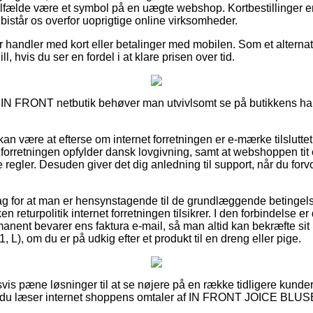
 tilfælde være et symbol på en uægte webshop. Kortbestillinger e
t bistår os overfor uoprigtige online virksomheder.
for handler med kort eller betalinger med mobilen. Som et alternat
ll, hvis du ser en fordel i at klare prisen over tid.
en IN FRONT netbutik behøver man utvivlsomt se på butikkens han
n være at efterse om internet forretningen er e-mærke tilsluttet
e forretningen opfylder dansk lovgivning, samt at webshoppen ti
 regler. Desuden giver det dig anledning til support, når du for
slag for at man er hensynstagende til de grundlæggende betingels
ken returpolitik internet forretningen tilsikrer. I den forbindels
manent bevarer ens faktura e-mail, så man altid kan bekræfte s
), om du er på udkig efter et produkt til en dreng eller pige.
oldsvis pæne løsninger til at se nøjere på en række tidligere kund
 at du læser internet shoppens omtaler af IN FRONT JOICE BLUS