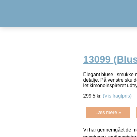
13099 (Blus
Elegant bluse i smukke n
detalje. På venstre skuld
let kimonoinspireret udtr
299.5
kr.
(Vis fragtpris)
Læs mere »
Vi har gennemgået de mes