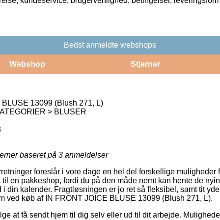
rrelse, kundeservice, brugervenlighed, betingelser, leveringsfor
Bedst anmeldte webshops
Webshop
Stjerner
BLUSE 13099 (Blush 271, L)
KATEGORIER > BLUSER
8
jerner baseret på
3
anmeldelser
retninger foreslår i vore dage en hel del forskellige muligheder for
 til en pakkeshop, fordi du på den måde nemt kan hente de nyin
 i din kalender. Fragtløsningen er jo ret så fleksibel, samt tit y
orm ved køb af IN FRONT JOICE BLUSE 13099 (Blush 271, L).
e at få sendt hjem til dig selv eller ud til dit arbejde. Mulighed