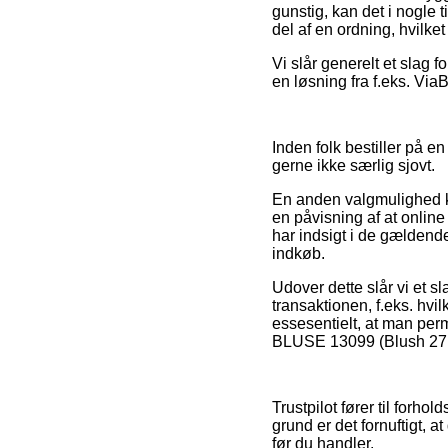
gunstig, kan det i nogle
del af en ordning, hvilke
Vi slår generelt et slag 
en løsning fra f.eks. ViaBi
Inden folk bestiller på 
gerne ikke særlig sjovt.
En anden valgmulighed ka
en påvisning af at onlin
har indsigt i de gældende
indkøb.
Udover dette slår vi et 
transaktionen, f.eks. hvil
essesentielt, at man per
BLUSE 13099 (Blush 271, L
Trustpilot fører til forh
grund er det fornuftigt,
før du handler.