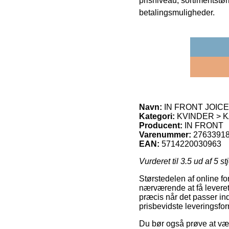
prisniveau, sortimentstø
betalingsmuligheder.
Navn:
IN FRONT JOICE 
Kategori:
KVINDER > 
Producent:
IN FRONT
Varenummer:
2763391
EAN:
5714220030963
Vurderet til
3.5
ud af 5 st
Størstedelen af online for
nærværende at få leveret
præcis når det passer ind
prisbevidste leveringsf
Du bør også prøve at vælg