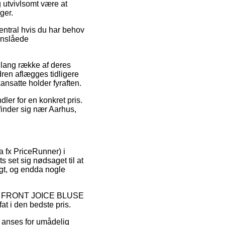
 utvivlsomt være at
ger.
tral hvis du har behov
 anslåede
 lang række af deres
en aflægges tidligere
ansatte holder fyraften.
dler for en konkret pris.
inder sig nær Aarhus,
a fx PriceRunner) i
s set sig nødsaget til at
igt, og endda nogle
å IN FRONT JOICE BLUSE
at i den bedste pris.
r anses for umådelig