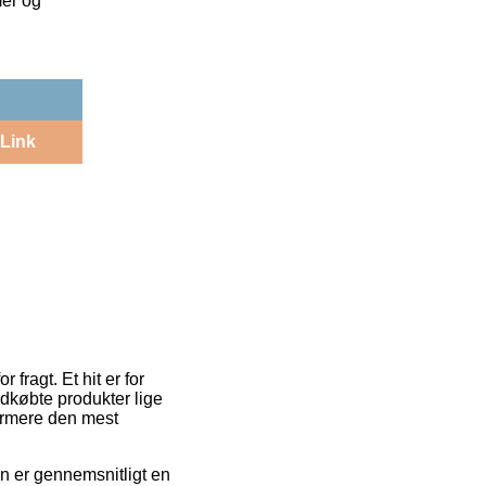
mer og
Link
 fragt. Et hit er for
dkøbte produkter lige
dermere den mest
en er gennemsnitligt en