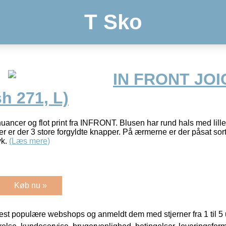
T Sko
IN FRONT JO
h 271, L)
uancer og flot print fra INFRONT. Blusen har rund hals med lille
er er der 3 store forgyldte knapper. På ærmerne er der påsat sor
yk.
(Læs mere)
Køb nu »
t populære webshops og anmeldt dem med stjerner fra 1 til 5 ud