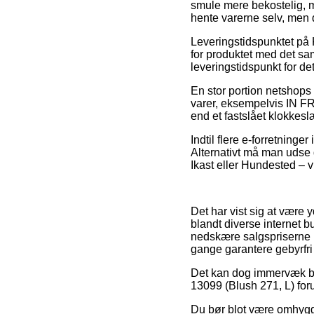
smule mere bekostelig, m
hente varerne selv, men d
Leveringstidspunktet p
for produktet med det sa
leveringstidspunkt for de
En stor portion netshops
varer, eksempelvis IN F
end et fastslået klokkesl
Indtil flere e-forretninge
Alternativt må man udse 
Ikast eller Hundested – vi
Det har vist sig at være 
blandt diverse internet b
nedskære salgspriserne på
gange garantere gebyrfri 
Det kan dog immervæk bl
13099 (Blush 271, L) foru
Du bør blot være omhyggel