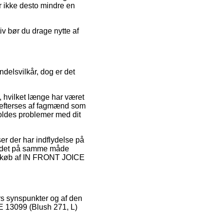
r ikke desto mindre en
iv bør du drage nytte af
delsvilkår, dog er det
, hvilket længe har været
t efterses af fagmænd som
voldes problemer med dit
er der har indflydelse på
e er det på samme måde
it køb af IN FRONT JOICE
ers synspunkter og af den
E 13099 (Blush 271, L)