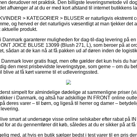
en derudover ret praktisk. Den billigste leveringsmetode vil dog
et afhænger af at du er med kort afstand til internet butikkens la
å KVINDER > KATEGORIER > BLUSER er naturligvis ekstremt cen
mme, og herved er det naturligvis væsentligt at man tjekker det
t aktuelle produkt.
 i Danmark garanterer muligheden for dag-til-dag levering på en
RONT JOICE BLUSE 13099 (Blush 271, L), som beroer på at ordr
æt, sådan at de kan nå at få pakken ud af døren inden de logistik
r i Danmark lover gratis fragt, men ofte gælder det kun hvis du han
dig den mest prisbevidste leveringstype, som gerne – om du bef
l blive at få kørt varerne til et udleveringssted.
yderst simpelt for almindelige dødelige at sammenligne priser (vi
utikker i Danmark, og altså har adskillige IN FRONT online outlet
 deres varer – til børn, og ligeså til herrer og damer – betydel
levering.
ive smart at undersøge visse online selskaber efter rabat p
d for at du gennemfører dit køb, således at du er sikker på at få f
ig med, at hvis en butik sælger bedst i test varer til en pris de