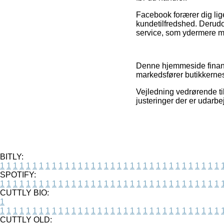
Facebook forærer dig lige
kundetilfredshed. Derud
service, som ydermere må t
Denne hjemmeside finansi
markedsfører butikkernes
Vejledning vedrørende til
justeringer der er udarbe
BITLY:
1
1
1
1
1
1
1
1
1
1
1
1
1
1
1
1
1
1
1
1
1
1
1
1
1
1
1
1
1
1
1
1
1
1
SPOTIFY:
1
1
1
1
1
1
1
1
1
1
1
1
1
1
1
1
1
1
1
1
1
1
1
1
1
1
1
1
1
1
1
1
1
1
CUTTLY BIO:
1
1
1
1
1
1
1
1
1
1
1
1
1
1
1
1
1
1
1
1
1
1
1
1
1
1
1
1
1
1
1
1
1
1
1
CUTTLY OLD: