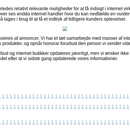
ledes relativt relevante muligheder for at få indsigt i internet 
over ses endda internet handler hvor du kan nedfælde en vurde
ages i brug til at få et indtryk af tidligere kunders oplevelser.
eres af annoncer. Vi har et tæt samarbejde med masser af inte
 produkter, og opnår honorar forudsat den person vi sender vide
bud og internet butikker opdateres jævnligt, men vi ønsker ikke 
jdet efter at vi sidste gang opdaterede vores informationer.
1
1
1
1
1
1
1
1
1
1
1
1
1
1
1
1
1
1
1
1
1
1
1
1
1
1
1
1
1
1
1
1
1
1
1
1
1
1
1
1
1
1
1
1
1
1
1
1
1
1
1
1
1
1
1
1
1
1
1
1
1
1
1
1
1
1
1
1
1
1
1
1
1
1
1
1
1
1
1
1
1
1
1
1
1
1
1
1
1
1
1
1
1
1
1
1
1
1
1
1
1
1
1
1
1