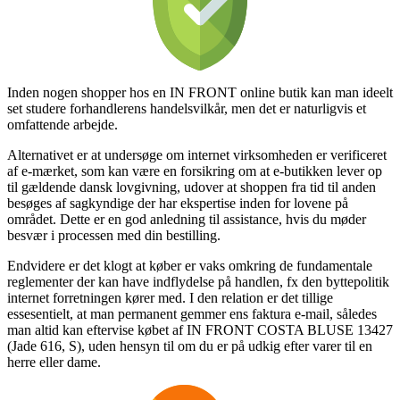
Inden nogen shopper hos en IN FRONT online butik kan man ideelt
set studere forhandlerens handelsvilkår, men det er naturligvis et
omfattende arbejde.
Alternativet er at undersøge om internet virksomheden er verificeret
af e-mærket, som kan være en forsikring om at e-butikken lever op
til gældende dansk lovgivning, udover at shoppen fra tid til anden
besøges af sagkyndige der har ekspertise inden for lovene på
området. Dette er en god anledning til assistance, hvis du møder
besvær i processen med din bestilling.
Endvidere er det klogt at køber er vaks omkring de fundamentale
reglementer der kan have indflydelse på handlen, fx den byttepolitik
internet forretningen kører med. I den relation er det tillige
essesentielt, at man permanent gemmer ens faktura e-mail, således
man altid kan eftervise købet af IN FRONT COSTA BLUSE 13427
(Jade 616, S), uden hensyn til om du er på udkig efter varer til en
herre eller dame.