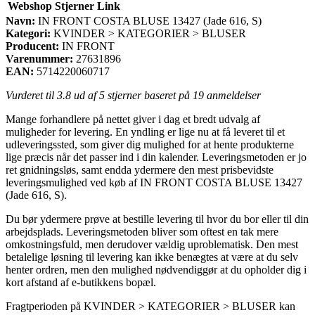
Webshop
Stjerner
Link
Navn:
IN FRONT COSTA BLUSE 13427 (Jade 616, S)
Kategori:
KVINDER > KATEGORIER > BLUSER
Producent:
IN FRONT
Varenummer:
27631896
EAN:
5714220060717
Vurderet til
3.8
ud af 5 stjerner baseret på
19
anmeldelser
Mange forhandlere på nettet giver i dag et bredt udvalg af
muligheder for levering. En yndling er lige nu at få leveret til et
udleveringssted, som giver dig mulighed for at hente produkterne
lige præcis når det passer ind i din kalender. Leveringsmetoden er jo
ret gnidningsløs, samt endda ydermere den mest prisbevidste
leveringsmulighed ved køb af IN FRONT COSTA BLUSE 13427
(Jade 616, S).
Du bør ydermere prøve at bestille levering til hvor du bor eller til din
arbejdsplads. Leveringsmetoden bliver som oftest en tak mere
omkostningsfuld, men derudover vældig uproblematisk. Den mest
betalelige løsning til levering kan ikke benægtes at være at du selv
henter ordren, men den mulighed nødvendiggør at du opholder dig i
kort afstand af e-butikkens bopæl.
Fragtperioden på KVINDER > KATEGORIER > BLUSER kan