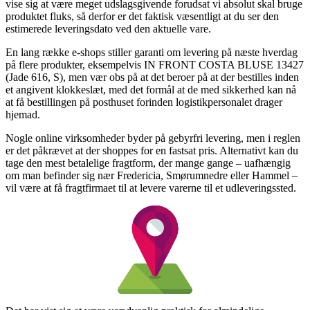
vise sig at være meget udslagsgivende forudsat vi absolut skal bruge
produktet fluks, så derfor er det faktisk væsentligt at du ser den
estimerede leveringsdato ved den aktuelle vare.
En lang række e-shops stiller garanti om levering på næste hverdag
på flere produkter, eksempelvis IN FRONT COSTA BLUSE 13427
(Jade 616, S), men vær obs på at det beroer på at der bestilles inden
et angivent klokkeslæt, med det formål at de med sikkerhed kan nå
at få bestillingen på posthuset forinden logistikpersonalet drager
hjemad.
Nogle online virksomheder byder på gebyrfri levering, men i reglen
er det påkrævet at der shoppes for en fastsat pris. Alternativt kan du
tage den mest betalelige fragtform, der mange gange – uafhængig
om man befinder sig nær Fredericia, Smørumnedre eller Hammel –
vil være at få fragtfirmaet til at levere varerne til et udleveringssted.