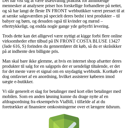
Det har vist sig at være usædvanlig praktisk for almindelige
mennesker at analysere priser hos forskellige forhandlere på nettet,
og så har langt de fleste IN FRONT webbutikker været presset til at
at sænke salgsværdien på specielt deres bedst i test produkter – til
babyer og børn, og desuden også til kvinder og mænd –
eftertrykkeligt, og endda nogle gange yde gebyrfri levering.
Trods dette kan det alligevel være nyttigt at kigge forbi flere online
virksomheder efter tilbud på IN FRONT COSTA BLUSE 13427
(Jade 616, S) forinden du gennemfører dit køb, så du er skråsikker
på at indhente den billigste pris.
Man skal bare ikke glemme, at hvis en internet shop afsætter deres
produkter til salg for en salgspris der er uendeligt tiltalende, er det
for det meste være et signal om en snydagtig webbutik. Kortkøb er
dog omfavnet af en anordning, hvilket assisterer køberen imod
uægte e-butikker.
Vi slår generelt et slag for betalinger med kort eller betalinger med
mobilen. Som en anden løsning kunne du drage nytte af en
afdragsordning fra eksempelvis ViaBill, i tilfælde af at du
foretrækker at finansiere omkostningerne over et længere tidsrum.