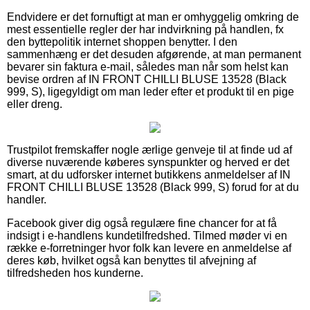
Endvidere er det fornuftigt at man er omhyggelig omkring de
mest essentielle regler der har indvirkning på handlen, fx
den byttepolitik internet shoppen benytter. I den
sammenhæng er det desuden afgørende, at man permanent
bevarer sin faktura e-mail, således man når som helst kan
bevise ordren af IN FRONT CHILLI BLUSE 13528 (Black
999, S), ligegyldigt om man leder efter et produkt til en pige
eller dreng.
Trustpilot fremskaffer nogle ærlige genveje til at finde ud af
diverse nuværende køberes synspunkter og herved er det
smart, at du udforsker internet butikkens anmeldelser af IN
FRONT CHILLI BLUSE 13528 (Black 999, S) forud for at du
handler.
Facebook giver dig også regulære fine chancer for at få
indsigt i e-handlens kundetilfredshed. Tilmed møder vi en
række e-forretninger hvor folk kan levere en anmeldelse af
deres køb, hvilket også kan benyttes til afvejning af
tilfredsheden hos kunderne.