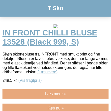
T Sko
IN FRONT CHILLI BLUSE
13528 (Black 999, S)
Skøn skjortebluse fra INFRONT med smukt print og fine
detaljer. Blusen er lavet i blød viskose, den har lange ærmer,
med elastik detalje ved håndled. Der er slidser i begge sider
og lille flæsekant ved halsudskæringen, der også har lille
dråbeformet udskæ
(Læs mere)
249.5
kr.
(Vis fragtpris)
Læs mere »
Køb nu »