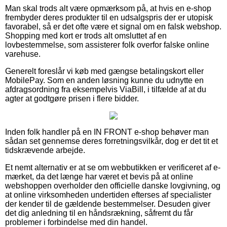
Man skal trods alt være opmærksom på, at hvis en e-shop
frembyder deres produkter til en udsalgspris der er utopisk
favorabel, så er det ofte være et signal om en falsk webshop.
Shopping med kort er trods alt omsluttet af en
lovbestemmelse, som assisterer folk overfor falske online
varehuse.
Generelt foreslår vi køb med gængse betalingskort eller
MobilePay. Som en anden løsning kunne du udnytte en
afdragsordning fra eksempelvis ViaBill, i tilfælde af at du
agter at godtgøre prisen i flere bidder.
Inden folk handler på en IN FRONT e-shop behøver man
sådan set gennemse deres forretningsvilkår, dog er det tit et
tidskrævende arbejde.
Et nemt alternativ er at se om webbutikken er verificeret af e-
mærket, da det længe har været et bevis på at online
webshoppen overholder den officielle danske lovgivning, og
at online virksomheden undertiden efterses af specialister
der kender til de gældende bestemmelser. Desuden giver
det dig anledning til en håndsrækning, såfremt du får
problemer i forbindelse med din handel.