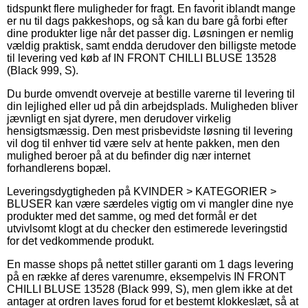
tidspunkt flere muligheder for fragt. En favorit iblandt mange
er nu til dags pakkeshops, og så kan du bare gå forbi efter
dine produkter lige når det passer dig. Løsningen er nemlig
vældig praktisk, samt endda derudover den billigste metode
til levering ved køb af IN FRONT CHILLI BLUSE 13528
(Black 999, S).
Du burde omvendt overveje at bestille varerne til levering til
din lejlighed eller ud på din arbejdsplads. Muligheden bliver
jævnligt en sjat dyrere, men derudover virkelig
hensigtsmæssig. Den mest prisbevidste løsning til levering
vil dog til enhver tid være selv at hente pakken, men den
mulighed beroer på at du befinder dig nær internet
forhandlerens bopæl.
Leveringsdygtigheden på KVINDER > KATEGORIER >
BLUSER kan være særdeles vigtig om vi mangler dine nye
produkter med det samme, og med det formål er det
utvivlsomt klogt at du checker den estimerede leveringstid
for det vedkommende produkt.
En masse shops på nettet stiller garanti om 1 dags levering
på en række af deres varenumre, eksempelvis IN FRONT
CHILLI BLUSE 13528 (Black 999, S), men glem ikke at det
antager at ordren laves forud for et bestemt klokkeslæt, så at