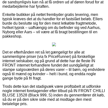
de sandsynligvis kan nå at få ordren ud af døren forud for at
medarbejderne har fyraften.
Enkelte butikker på nettet frembyder gratis levering, men
typisk kræves det at du handler for et fastslået beløb. Ellers
burde du beslutte sig for den mest letkøbte fragtmetode,
hvilket typisk – uafhængig om du befinder sig ved Aarhus,
Nyborg eller Aars – vil være at få bragt bestillingen til en
pakkeshop.
Det er efterhånden ret så let gængeligt for alle at
sammenligne priser (via fx PriceRunner) på forskellige
internet selskaber, og på grund af dette har de fleste IN
FRONT internet forhandlere fundet det uundgåeligt at
stampe salgsværdien på deres varer – til børn, og endvidere
også til mænd og kvinder – helt i bund, og endda nogle
gange byde på fri fragt.
Trods dette kan det stadigvæk være profitabelt at udforske
nogle internet foretagender efter tilbud på IN FRONT CHILLI
BLUSE 13528 (Black 999, S) inden du gennemfører dit køb,
så du er på den sikre side med at modtage den mest
betalelige pris.