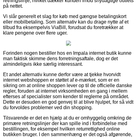
retningslinje, hvilket dækker kunden imod snydagtige outlets
på nettet.
Vi slår generelt et slag for køb med gængse betalingskort
eller mobilbetaling. Som alternativ kan du drage nytte af et
tilbud fra eksempelvis ViaBill, forudsat du foretrækker at
klare pengene over flere uger.
Forinden nogen bestiller hos en Impala internet butik kunne
man faktisk skimme dens forretningsaftale, dog er det
almindeligvis ikke særlig interessant.
Et andet alternativ kunne derfor være at tjekke hvorvidt
internet webshoppen er støttet af e-mærket, som er en
sikring om at online shoppen lever op til de officielle danske
regler, foruden at internet virksomheden en gang i mellem
efterses af specialister som kender til reglerne på området.
Dette er desuden en god genvej til at blive hjulpet, for så vidt
du forvoldes problemer ved din shopping.
Tilsvarende er det en hjælp at du er omhyggelig omkring de
primære retningslinjer der kan spille ind i forbindelse med
bestillingen, for eksempel hvilken returrettighed online
butikken bruger. I den sammenhæng er det også afgørende,