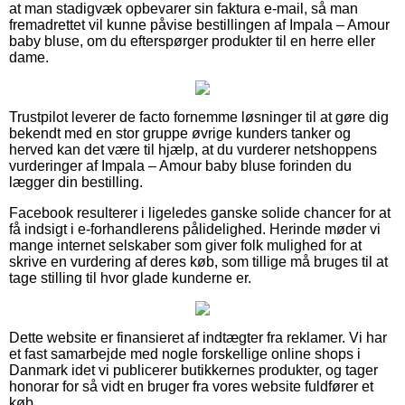
at man stadigvæk opbevarer sin faktura e-mail, så man
fremadrettet vil kunne påvise bestillingen af Impala – Amour
baby bluse, om du efterspørger produkter til en herre eller
dame.
Trustpilot leverer de facto fornemme løsninger til at gøre dig
bekendt med en stor gruppe øvrige kunders tanker og
herved kan det være til hjælp, at du vurderer netshoppens
vurderinger af Impala – Amour baby bluse forinden du
lægger din bestilling.
Facebook resulterer i ligeledes ganske solide chancer for at
få indsigt i e-forhandlerens pålidelighed. Herinde møder vi
mange internet selskaber som giver folk mulighed for at
skrive en vurdering af deres køb, som tillige må bruges til at
tage stilling til hvor glade kunderne er.
Dette website er finansieret af indtægter fra reklamer. Vi har
et fast samarbejde med nogle forskellige online shops i
Danmark idet vi publicerer butikkernes produkter, og tager
honorar for så vidt en bruger fra vores website fuldfører et
køb.