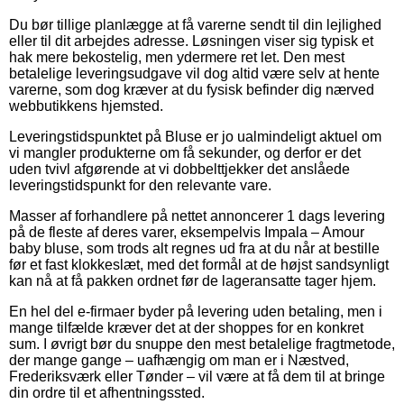
Du bør tillige planlægge at få varerne sendt til din lejlighed
eller til dit arbejdes adresse. Løsningen viser sig typisk et
hak mere bekostelig, men ydermere ret let. Den mest
betalelige leveringsudgave vil dog altid være selv at hente
varerne, som dog kræver at du fysisk befinder dig nærved
webbutikkens hjemsted.
Leveringstidspunktet på Bluse er jo ualmindeligt aktuel om
vi mangler produkterne om få sekunder, og derfor er det
uden tvivl afgørende at vi dobbelttjekker det anslåede
leveringstidspunkt for den relevante vare.
Masser af forhandlere på nettet annoncerer 1 dags levering
på de fleste af deres varer, eksempelvis Impala – Amour
baby bluse, som trods alt regnes ud fra at du når at bestille
før et fast klokkeslæt, med det formål at de højst sandsynligt
kan nå at få pakken ordnet før de lageransatte tager hjem.
En hel del e-firmaer byder på levering uden betaling, men i
mange tilfælde kræver det at der shoppes for en konkret
sum. I øvrigt bør du snuppe den mest betalelige fragtmetode,
der mange gange – uafhængig om man er i Næstved,
Frederiksværk eller Tønder – vil være at få dem til at bringe
din ordre til et afhentningssted.