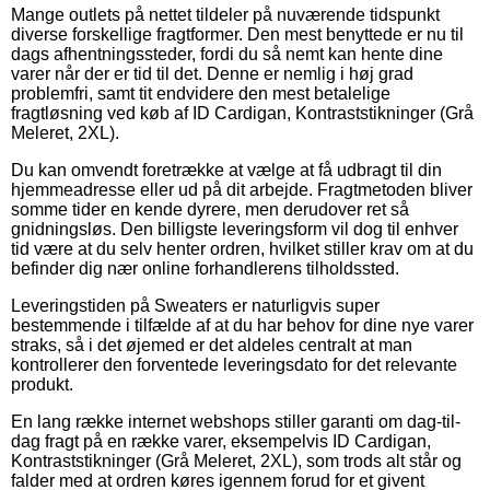
Mange outlets på nettet tildeler på nuværende tidspunkt
diverse forskellige fragtformer. Den mest benyttede er nu til
dags afhentningssteder, fordi du så nemt kan hente dine
varer når der er tid til det. Denne er nemlig i høj grad
problemfri, samt tit endvidere den mest betalelige
fragtløsning ved køb af ID Cardigan, Kontraststikninger (Grå
Meleret, 2XL).
Du kan omvendt foretrække at vælge at få udbragt til din
hjemmeadresse eller ud på dit arbejde. Fragtmetoden bliver
somme tider en kende dyrere, men derudover ret så
gnidningsløs. Den billigste leveringsform vil dog til enhver
tid være at du selv henter ordren, hvilket stiller krav om at du
befinder dig nær online forhandlerens tilholdssted.
Leveringstiden på Sweaters er naturligvis super
bestemmende i tilfælde af at du har behov for dine nye varer
straks, så i det øjemed er det aldeles centralt at man
kontrollerer den forventede leveringsdato for det relevante
produkt.
En lang række internet webshops stiller garanti om dag-til-
dag fragt på en række varer, eksempelvis ID Cardigan,
Kontraststikninger (Grå Meleret, 2XL), som trods alt står og
falder med at ordren køres igennem forud for et givent