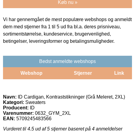
Køb nu »
Vi har gennemgået de mest populære webshops og anmeldt
dem med stjerner fra 1 til 5 ud fra bl.a. deres prisniveau,
sortimentstørrelse, kundeservice, brugervenlighed,
betingelser, leveringsformer og betalingsmuligheder.
Bedst anmeldte webshops
Webshop
Stjerner
Link
Navn:
ID Cardigan, Kontraststikninger (Grå Meleret, 2XL)
Kategori:
Sweaters
Producent:
ID
Varenummer:
0632_GYM_2XL
EAN:
5709245483566
Vurderet til
4.5
ud af 5 stjerner baseret på
4
anmeldelser