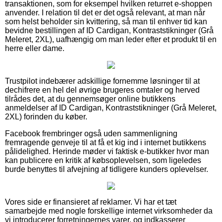
transaktionen, som for eksempel hvilken returret e-shoppen
anvender. I relation til det er det også relevant, at man når
som helst beholder sin kvittering, så man til enhver tid kan
bevidne bestillingen af ID Cardigan, Kontraststikninger (Grå
Meleret, 2XL), uafhængig om man leder efter et produkt til en
herre eller dame.
Trustpilot indebærer adskillige fornemme løsninger til at
dechifrere en hel del øvrige brugeres omtaler og herved
tilrådes det, at du gennemsøger online butikkens
anmeldelser af ID Cardigan, Kontraststikninger (Grå Meleret,
2XL) forinden du køber.
Facebook frembringer også uden sammenligning
fremragende genveje til at få et kig ind i internet butikkens
pålidelighed. Herinde møder vi faktisk e-butikker hvor man
kan publicere en kritik af købsoplevelsen, som ligeledes
burde benyttes til afvejning af tidligere kunders oplevelser.
Vores side er finansieret af reklamer. Vi har et tæt
samarbejde med nogle forskellige internet virksomheder da
vi introducerer forretningernes varer, og indkasserer