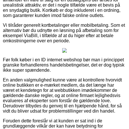
urealistisk attraktiv, er det i nogle tilfælde være et bevis på
en snydagtig butik. Kortkøb er dog inkluderet i en ordning,
som garanterer kunden imod falske online outlets.
Vi tilråder generelt kortbetalinger eller mobilbetaling. Som et
alternativ bør du udnytte en løsning på afbetaling som for
eksempel ViaBill, i tilfælde af at du higer efter at betale
omkostningerne over en periode.
Før folk køber i en ID internet webshop bør man i princippet
granske forhandlerens handelsbetingelser, det er dog typisk
ikke super spændende.
En anden valgmulighed kunne være at kontrollere hvorvidt
online butikken er e-mærket medlem, da det længe har
været et kendetegn for at webbutikken imødekommer de
gældende danske regler, og at online firmaet lejlighedsvis
evalueres af eksperter som forstår de gældende love.
Derudover tilbydes du genvej til en hjælpende hånd, for så
vidt du bliver udsat for problemstillinger ved din handel.
Foruden dette foreslår vi at kunden er sat ind i de
grundlæggende vilkår der kan have betydning for