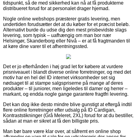
tidspunkt, så de med sikkerhed kan nå at få produkterne
distribueret forud for at personalet drager hjemad.
Nogle online webshops præsterer gratis levering, men
undertiden forudsætter det at du køber for et præcist beløb.
Alternativt burde du udse dig den mest prisbevidste slags
levering, som typisk – uafhængig om man bor nær
Helsingør, Skanderborg eller Nivå – er at få fragtmanden til
at køre dine varer til et afhentningssted.
Det er jo efterhånden i høj grad let for købere at vurdere
prisniveauet i blandt diverse online forretninger, og med det
motiv har en hel del ID internet virksomheder set sig
nødsaget til at stampe salgspriserne på mange af deres
produkter – til juniorer, men ligeledes til damer og herrer –
markant, og endda nogle gange garantere fragtfri levering.
Det kan dog ikke desto mindre blive gunstigt at eftergå indtil
flere online forretninger efter udsalg på ID Cardigan,
Kontraststikninger (Grå Meleret, 2XL) forud for at du bestiller,
sådan at man er sikret at få den billigste pris.
Man bør bare være klar over, at såfremt en online shop
afhænder en vare til salg for en udsalgspris der anses for