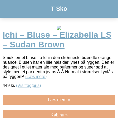
T Sko
Ichi – Bluse – Elizabella LS
– Sudan Brown
Smuk ternet bluse fra Ichi i den skønneste brændte orange
nuance. Blusen har en lille hals der lynes på ryggen. Den er
designet i et let materiale med pufærmer og super sød at
style med et par denim jeans.Â Â Normal i størrelsenLynlås
på ryggenP
(Læs mere)
449
kr.
(Vis fragtpris)
Læs mere »
Køb nu »