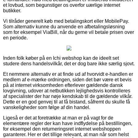
et lovbud, som begunstiger os overfor uærlige internet
butikker.
Vi tilråder generelt køb med betalingskort eller MobilePay.
Som alternativ kunne du anvende en afbetalingsløsning
som for eksempel ViaBill, når du gerne vil betale prisen over
en periode.
Inden folk køber på en Ichi webshop kan de ideelt set
studere dens handelsvilkår, det er dog bare ikke særlig sjovt.
Et nemmere alternativ er at finde ud af hvorvidt e-handlen er
medlem af e-mærke ordningen, siden det bør være et bevis
på at internet virksomheden efterlever gældende dansk
lovgivning, udover at netbutikken lejlighedsvis kontrolleres
af specialister der har nøje kendskab til de gældende vilkår.
Dette er en god genvej til at få bistand, såfremt du skulle få
vanskeligheder som følge af din handel.
Ligeså er det at foretrække at man er på vagt for de
elementære regler der kan have indflydelse på bestillingen,
for eksempel den returneringsret internet webshoppen
garanterer. Her er det tillige relevant, at man når som helst