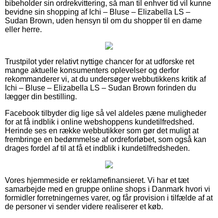
bibeholder sin ordrekvittering, så man til enhver tid vil kunne
bevidne sin shopping af Ichi – Bluse – Elizabella LS –
Sudan Brown, uden hensyn til om du shopper til en dame
eller herre.
Trustpilot yder relativt nyttige chancer for at udforske ret
mange aktuelle konsumenters oplevelser og derfor
rekommanderer vi, at du undersøger webbutikkens kritik af
Ichi – Bluse – Elizabella LS – Sudan Brown forinden du
lægger din bestilling.
Facebook tilbyder dig lige så vel aldeles pæne muligheder
for at få indblik i online webshoppens kundetilfredshed.
Herinde ses en række webbutikker som gør det muligt at
frembringe en bedømmelse af ordreforløbet, som også kan
drages fordel af til at få et indblik i kundetilfredsheden.
Vores hjemmeside er reklamefinansieret. Vi har et tæt
samarbejde med en gruppe online shops i Danmark hvori vi
formidler forretningernes varer, og får provision i tilfælde af at
de personer vi sender videre realiserer et køb.