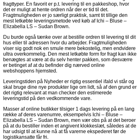
fragttyper. En favorit er p.t. levering til en pakkeshop, hvor
det er muligt at hente ordren når der er tid til det.
Fragtmuligheden er jo særligt praktisk, samt tit tillige den
mest letkøbte leveringsmetode ved køb af Ichi – Bluse –
Elizabella LS – Sudan Brown.
Du burde også tænke over at bestille ordren til levering til dit
hus eller til adressen hvor du arbejder. Fragtmuligheden
viser sig godt nok en smule mere bekostelig, men endvidere
ultra overkommelig. Den mest letkøbte form for fragt kan ikke
benægtes at være at du selv henter pakken, som desværre
er betinget af at du befinder dig nærved online
webshoppens hjemsted.
Leveringstiden på Nyheder er rigtig essentiel ifald vi står og
skal bruge dine nye produkter lige om lidt, så af den grund er
det rigtig relevant at man checker den estimerede
leveringstid på den vedkommende vare.
Masser af online butikker tilsiger 1 dags levering på en lang
række af deres varenumre, eksempelvis Ichi – Bluse –
Elizabella LS – Sudan Brown, men vær obs på at det beroer
på at du bestiller inden et angivent klokkeslæt, således at de
har udsigt til at kunne nå at få varerne ekspederet før de
logistikansatte får fri.