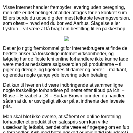
Visse internet handler frembyder levering uden beregning,
men ofte er det betinget af at der aftages for en konkret sum.
Ellers burde du udse dig den mest letkøbte leveringsversion,
som oftest – hvad end du bor ved Aarhus, Slagelse eller
Lystrup – vil være at få bragt din bestilling til en pakkeshop.
Det er jo rigtig fremkommeligt for internetbrugere at finde de
bedste priser på forskellige internet virksomheder, og
følgelig har de fleste Ichi online forhandlere ikke kunne lade
være med at nedskære salgsværdien på produkterne – til
piger og drenge, og ligeledes til damer og herrer – markant,
og endda nogle gange yde levering uden betaling.
Det kan til hver en tid være indbringende at sammenligne
nogle forskellige forhandlere på nettet efter tilbud på Ichi –
Bluse – Elizabella LS – Sudan Brown forinden du handler,
sådan at du er usvigeligt sikker på at indhente den laveste
pris.
Man skal blot ikke overse, at såfremt en online forretning
forhandler et produkt til en salgspris som kan virke
usædvanlig letkøbt, bør det ofte være et fingerpeg om en fup
e-forhandler. Køb med betalingskort er imidlertid inkluderet i