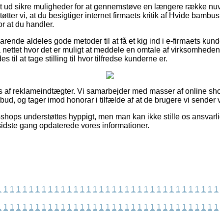
uldt ud sikre muligheder for at gennemstøve en længere række 
tter vi, at du besigtiger internet firmaets kritik af Hvide bambus 
or at du handler.
rende aldeles gode metoder til at få et kig ind i e-firmaets kun
 nettet hvor det er muligt at meddele en omtale af virksomhedens
l at tage stilling til hvor tilfredse kunderne er.
 af reklameindtægter. Vi samarbejder med masser af online sho
bud, og tager imod honorar i tilfælde af at de brugere vi sender v
shops understøttes hyppigt, men man kan ikke stille os ansvarlig
 sidste gang opdaterede vores informationer.
1
1
1
1
1
1
1
1
1
1
1
1
1
1
1
1
1
1
1
1
1
1
1
1
1
1
1
1
1
1
1
1
1
1
1
1
1
1
1
1
1
1
1
1
1
1
1
1
1
1
1
1
1
1
1
1
1
1
1
1
1
1
1
1
1
1
1
1
1
1