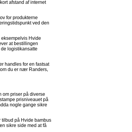
ort afstand af internet
ov for produkterne
veringstidspunkt ved den
, eksempelvis Hvide
er at bestillingen
 de logistikansatte
r handles for en fastsat
et om du er nær Randers,
on om priser på diverse
 stampe prisniveauet på
 endda nogle gange sikre
ter tilbud på Hvide bambus
en sikre side med at få