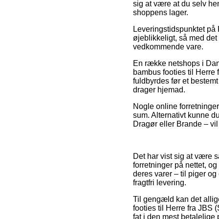
sig at være at du selv he
shoppens lager.
Leveringstidspunktet på 
øjeblikkeligt, så med de
vedkommende vare.
En række netshops i Dan
bambus footies til Herre
fuldbyrdes før et bestemt
drager hjemad.
Nogle online forretninger
sum. Alternativt kunne du
Dragør eller Brande – vil
Det har vist sig at være 
forretninger på nettet, 
deres varer – til piger o
fragtfri levering.
Til gengæld kan det allige
footies til Herre fra JBS
fat i den mest betalelige p