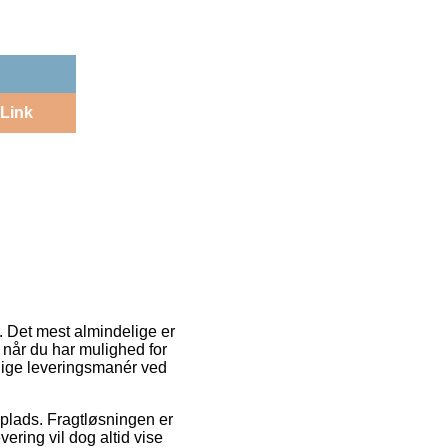
Link
r. Det mest almindelige er
r når du har mulighed for
lige leveringsmanér ved
splads. Fragtløsningen er
ering vil dog altid vise