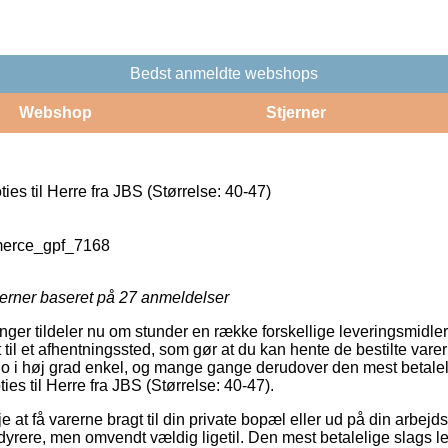
Bedst anmeldte webshops
Webshop
Stjerner
es til Herre fra JBS (Størrelse: 40-47)
erce_gpf_7168
jerner baseret på
27
anmeldelser
inger tildeler nu om stunder en række forskellige leveringsmidle
et til et afhentningssted, som gør at du kan hente de bestilte vare
jo i høj grad enkel, og mange gange derudover den mest betale
es til Herre fra JBS (Størrelse: 40-47).
at få varerne bragt til din private bopæl eller ud på din arbejd
yrere, men omvendt vældig ligetil. Den mest betalelige slags lev