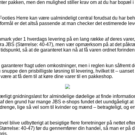
nter pakken, men den mulighed stiller krav om at du har bopæl i k
Footies Herre kan være ualmindeligt central forudsat du har beh
t formål er det altså passende at man checker det estimerede le
mark yder 1 hverdags levering på en lang række af deres varer
 fra JBS (Størrelse: 40-47), men vær opmærksom på at det påkræv
 tidspunkt, så at de garanteret kan nå at få varen ordnet forinden
 garanterer fragt uden omkostninger, men i reglen kun såfremt de
 snuppe den prisbilligste løsning til levering, hvilket tit – uans
 være at få dem til at køre dine varer til en pakkeshop.
særligt gnidningsløst for almindelige dødelige at finde informati
og af den grund har mange JBS e-shops fundet det uundgåeligt at
g drenge, lige så vel som til kvinder og mænd – betragteligt, og
vel blive udbytterigt at besigtige flere forretninger på nettet ef
 (Størrelse: 40-47) før du gennemfører din handel, så man er på d
ris.