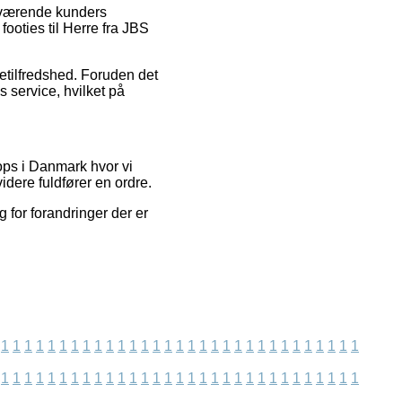
nuværende kunders
footies til Herre fra JBS
detilfredshed. Foruden det
 service, hvilket på
ps i Danmark hvor vi
idere fuldfører en ordre.
 for forandringer der er
1
1
1
1
1
1
1
1
1
1
1
1
1
1
1
1
1
1
1
1
1
1
1
1
1
1
1
1
1
1
1
1
1
1
1
1
1
1
1
1
1
1
1
1
1
1
1
1
1
1
1
1
1
1
1
1
1
1
1
1
1
1