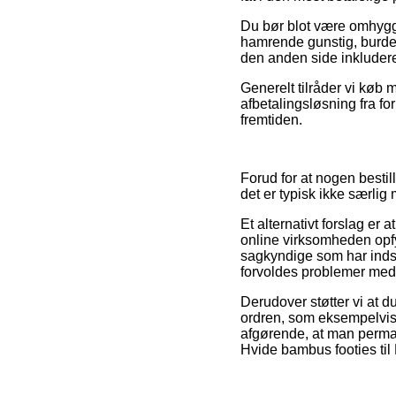
Du bør blot være omhyggel
hamrende gunstig, burde 
den anden side inkluderet
Generelt tilråder vi køb m
afbetalingsløsning fra for
fremtiden.
Forud for at nogen besti
det er typisk ikke særlig
Et alternativt forslag er
online virksomheden opfy
sagkyndige som har indsi
forvoldes problemer med 
Derudover støtter vi at 
ordren, som eksempelvis 
afgørende, at man perman
Hvide bambus footies til 