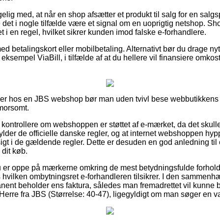
ig med, at når en shop afsætter et produkt til salg for en salg
det i nogle tilfælde være et signal om en uoprigtig netshop. Sh
 i en regel, hvilket sikrer kunden imod falske e-forhandlere.
ed betalingskort eller mobilbetaling. Alternativt bør du drage nyt
 eksempel ViaBill, i tilfælde af at du hellere vil finansiere omko
ller hos en JBS webshop bør man uden tvivl bese webbutikkens f
 morsomt.
 at kontrollere om webshoppen er støttet af e-mærket, da det skul
lder de officielle danske regler, og at internet webshoppen hypp
gt i de gældende regler. Dette er desuden en god anledning til 
dit køb.
du er oppe på mærkerne omkring de mest betydningsfulde forhold
hvilken ombytningsret e-forhandleren tilsikrer. I den sammenh
ent beholder ens faktura, således man fremadrettet vil kunne be
Herre fra JBS (Størrelse: 40-47), ligegyldigt om man søger en var