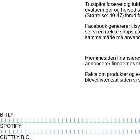
Trustpilot forærer dig f
evalueringer og herved stø
(Størrelse: 40-47) forud f
Facebook genererer tilsva
ser vi en række shops på
samme måde må anvendes ti
Hjemmesiden finansieres
annoncerer firmaernes til
Fakta om produkter og e-
blevet iværksat siden vi
BITLY:
1
1
1
1
1
1
1
1
1
1
1
1
1
1
1
1
1
1
1
1
1
1
1
1
1
1
1
1
1
1
1
1
1
1
SPOTIFY:
1
1
1
1
1
1
1
1
1
1
1
1
1
1
1
1
1
1
1
1
1
1
1
1
1
1
1
1
1
1
1
1
1
1
CUTTLY BIO: