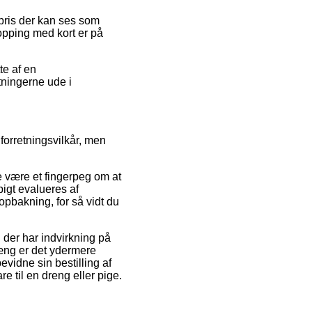
spris der kan ses som
opping med kort er på
te af en
stningerne ude i
orretningsvilkår, men
le være et fingerpeg om at
igt evalueres af
opbakning, for så vidt du
 der har indvirkning på
æng er det ydermere
vidne sin bestilling af
e til en dreng eller pige.