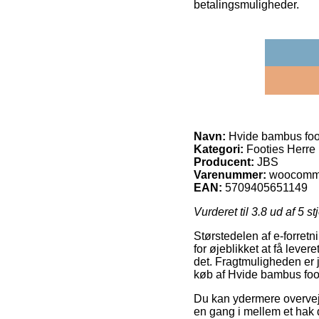
betalingsmuligheder.
Navn:
Hvide bambus footi
Kategori:
Footies Herre
Producent:
JBS
Varenummer:
woocomm
EAN:
5709405651149
Vurderet til
3.8
ud af 5 st
Størstedelen af e-forretn
for øjeblikket at få lever
det. Fragtmuligheden er 
køb af Hvide bambus footi
Du kan ydermere overveje 
en gang i mellem et hak d