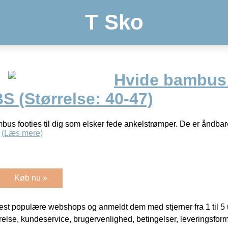
T Sko
Hvide bambus f
BS (Størrelse: 40-47)
bus footies til dig som elsker fede ankelstrømper. De er åndbare
.
(Læs mere)
Køb nu »
t populære webshops og anmeldt dem med stjerner fra 1 til 5 ud
rrelse, kundeservice, brugervenlighed, betingelser, leveringsfor