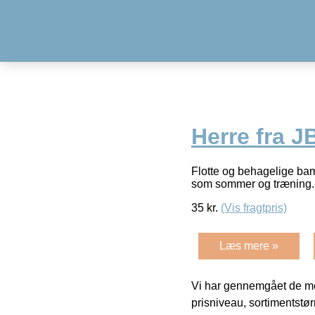
Herre fra J
Flotte og behagelige bam
som sommer og træning
35
kr.
(Vis fragtpris)
Læs mere »
Vi har gennemgået de mes
prisniveau, sortimentstø