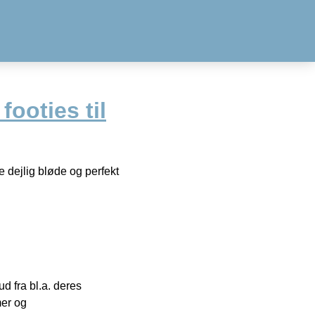
ooties til
 dejlig bløde og perfekt
 fra bl.a. deres
mer og